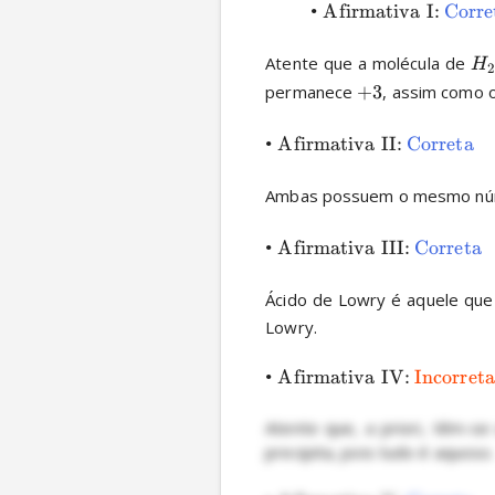
•
Afirmativa I:
Corre
Atente que a molécula de 
H
2
permanece 
+
3
, assim como 
•
Afirmativa II:
Correta
Ambas possuem o mesmo númer
•
Afirmativa III:
Correta
Ácido de Lowry é aquele que
Lowry.

•
Afirmativa IV:
Incorreta
Atente que, a priori, têm-se
precipita, pois tudo é aquoso. 