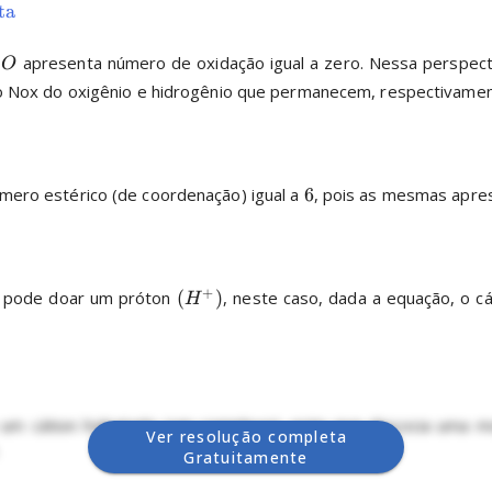
ta
 apresenta número de oxidação igual a zero. Nessa perspectiv
O
o Nox do oxigênio e hidrogênio que permanecem, respectivamen
o estérico (de coordenação) igual a 
6
, pois as mesmas apres
+
 pode doar um próton 
(
)
, neste caso, dada a equação, o cá
H
 um cátion hidratado (um complexo), este que dissocia uma mo
Ver resolução completa


Gratuitamente