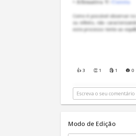
•
Afirmativa V:
Correta
Como é possível observar no
ou infinito, não caracteriza
👍 3
👏 1
🗿 1
🎃 0
Modo de Edição