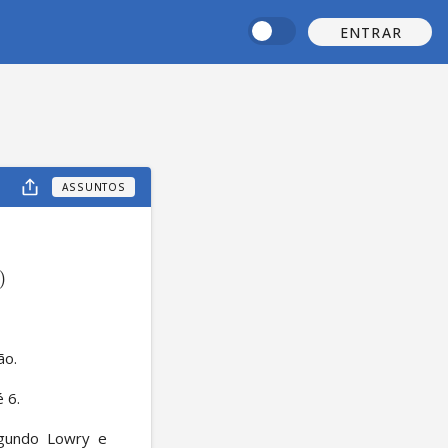
ENTRAR
ASSUNTOS
)
o. 
 6. 
undo Lowry e 