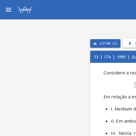
VOTAR (2)
13
|
ITA
|
1990
|
Qu
Considere a re
[
Em relação a es
I. Nenhum d
II. Em ambo
III. Nesta 