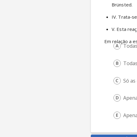
Brünsted. 
IV. Trata-s
V. Esta reaç
Em relação a e
Todas
Todas
Só as
Apena
Apenas