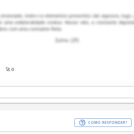
 enunciado, todos os elementos presentes são aquosos, logo, a
ndo uma unilateralidade reativa. Nesse viés, a constante depe
(
)
L
e
t
r
a
D
🚀 0
COMO RESPONDER?