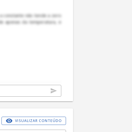
 constante não tende a zero 
nde apenas da temperatura, e 
VISUALIZAR CONTEÚDO