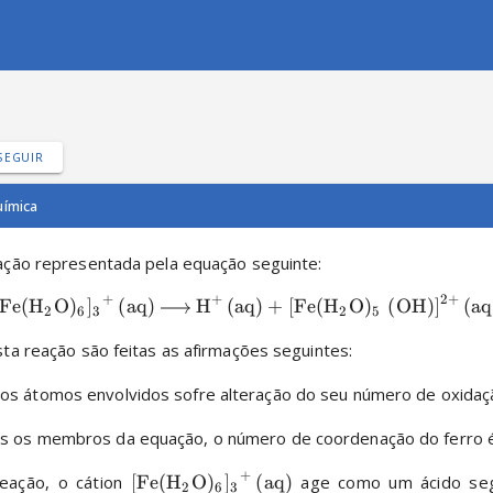
SEGUIR
ímica
ação representada pela equação seguinte: 
+
+
2
+
Fe
(
H
O
)
]
(
aq
)
H
(
aq
)
+
[
Fe
(
H
O
)
(
OH
)]
(
aq
X
X
X
X
X
X
X
X
2
6
3
2
5
ta reação são feitas as afirmações seguintes: 
os átomos envolvidos sofre alteração do seu número de oxidaçã
s os membros da equação, o número de coordenação do ferro é
+
reação, o cátion 
[
Fe
(
H
O
)
]
(
aq
)
 age como um ácido seg
X
X
X
X
2
6
3