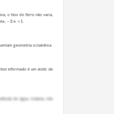
a, o Nox do ferro não varia, 
te, 
−
2
 e 
+
1
.

entam geometria octaédrica.

tion informado é um ácido de 
lécula de água, todavia, não 