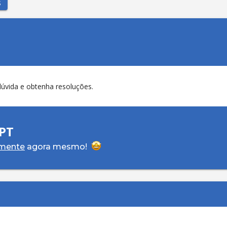
S
dúvida e obtenha resoluções.
PT
amente
agora mesmo!