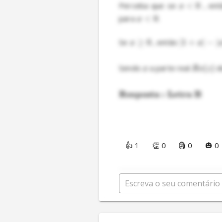
Perceba que se 
<
0
 , ent
x
para 
<
0
.

x
Se 
≥
0
 , então 
∣1
+
∣
−
∣
x
x
Sendo 
 a parte real 
(
)
 d
x
R
e
z
Resposta : Letra B
👍 1
👏 0
🗿 0
🎃 0