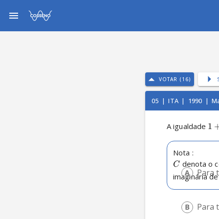
VOTAR (16)
05
|
ITA
|
1990
|
Ma
A igualdade 
1
Nota :
 denota o 
C
Para 
imaginária de
Para 