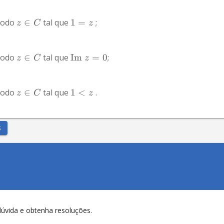
todo 
∈
 tal que 
1
=
 ;
z
C
z
todo 
∈
 tal que 
Im
=
0
;
z
C
z
todo 
∈
 tal que 
1
<
 .
z
C
z
S
dúvida e obtenha resoluções.