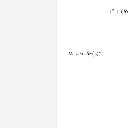
2
1
+
(
R
Mas e o 
(
)
? 
R
e
z