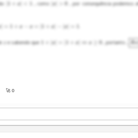
ão 
∣1
+
∣
<
1
 , como 
∣
∣
>
0
 , por consequência podemos a
x
x
∣
=
1
+
−
=
∣1
+
∣
−
∣
∣
=
1
. 

x
x
x
x
x
e 
 e sabendo que 
1
+
∣
∣
=
∣1
+
∣
⇔
≥
0
 , portanto , 
z
x
x
x
R
e
🚀 0