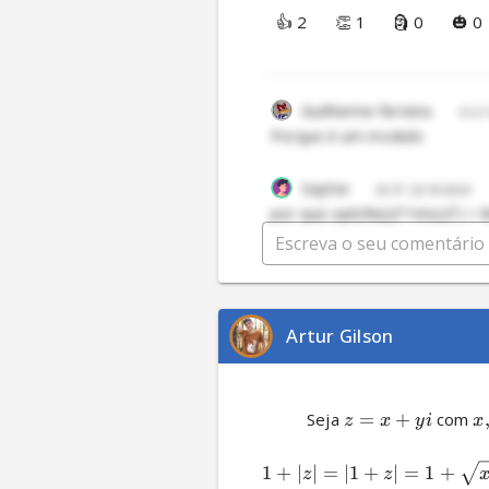
👍 2
👏 1
🗿 0
🎃 0
Guilherme ferreira
12:21
Porque é um modulo
Saytse
20:37 22/10/2024
por que sqrt(Re(z)²+Im(z)²) = R
matheus freire
19:21 10/
por qual motivo a parte real d
Artur Gilson
          Seja 
=
+
 com 
z
x
y
i
x
1
+
∣
∣
=
∣1
+
∣
=
1
+
z
z