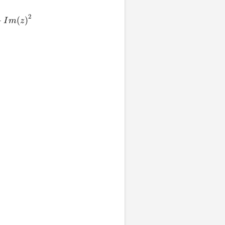
2
+
(
)
I
m
z