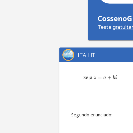
CossenoG
Teste
gratuit
ITA IIIT
          Seja 
=
+
z
a
bi
Segundo enunciado: 