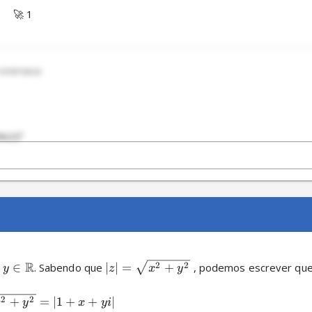
🚀 1
 07/07/2023
e(z)?
04/2023
eve ser maior ou igual a zero?
R
2
2
,
∈
. Sabendo que 
∣
∣
=
+
 , podemos escrever que  
y
z
x
y
2
2
+
=
∣1
+
+
∣
x
y
x
y
i