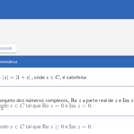
SEGUIR
temática
+
∣
∣
=
∣1
+
∣
 , onde 
∈
,
 é satisfeita:
z
z
z
C
conjunto dos números complexos
,
Re
 a parte real de 
 e 
Im
z
z
z
todo 
∈
 tal que 
Re
=
0
 e 
Im
<
0
;
z
C
z
z
 
.
z
todo 
∈
 tal que 
Re
≥
0
 e 
Im
=
0
;
z
C
z
z