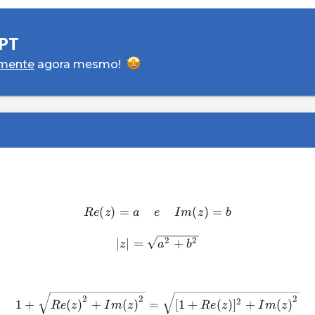
PT
amente
agora mesmo!
(
)
=
(
)
=
R
e
z
a
e
I
m
z
b
2
2
∣
∣
=
+
z
a
b
2
2
2
2
1
+
(
)
+
(
)
=
[
1
+
(
)
]
+
(
)
R
e
z
I
m
z
R
e
z
I
m
z