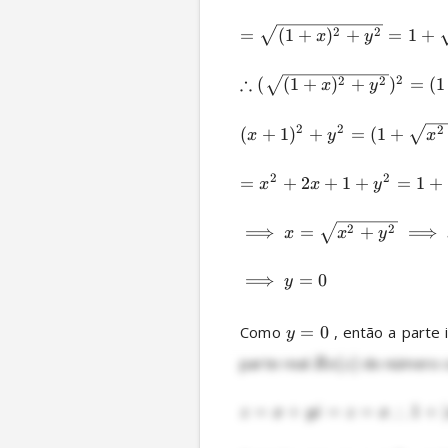
2
2
=
(
1
+
)
+
=
1
+
x
y
∴
2
2
2
(
(
1
+
)
+
)
=
(
1
x
y
2
2
2
(
+
1
)
+
=
(
1
+
x
y
x
2
2
=
+
2
+
1
+
=
1
+
x
x
y
2
2
⟹
=
+
⟹
x
x
y
⟹
=
0
y
Como 
=
0
 , então a parte
y
parte real 
(
)
 do número 
R
e
z
∴
=
+
=
=
1
+
∣
z
x
y
i
z
x