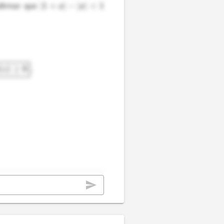
firmar que 
∣1
+
∣
−
∣
∣
<
1
x
x
(
)
≥
0
.
z