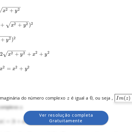
2
2
+
x
y
2
2
2
+
+
)
x
y
2
2
+
)
y
2
2
2
2
2
+
+
+
x
y
x
y
2
2
2
=
+
x
x
y
 imaginária do número complexo 
 é igual a 
0
, ou seja , 
(
)
z
I
m
z
complexo 
.

z
Ver resolução completa
Gratuitamente
∣
=
∣1
+
∣
⟹
1
=
∣1
+
∣
−
∣
∣
x
x
x
x