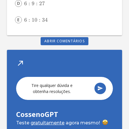
6
:
9
:
27
6
:
10
:
34
ABRIR COMENTÁRIOS
Tire qualquer dúvida e
obtenha resoluções.
CossenoGPT
Teste
gratuitamente
agora mesmo!