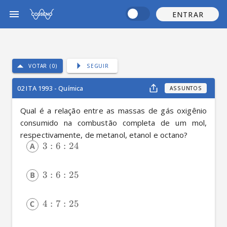
ENTRAR
VOTAR (0)
SEGUIR
02 ITA 1993 - Química
ASSUNTOS
Qual é a relação entre as massas de gás oxigênio 
consumido na combustão completa de um mol, 
respectivamente, de metanol, etanol e octano?
3
:
6
:
24
3
:
6
:
25
4
:
7
:
25