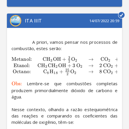
ITA IIIT
14/07/2022 20:59
             A priori, vamos pensar nos processos de 
combustão, estes serão: 
3
Metanol:
CH
OH
+
O
→
CO
+
2
H
X
X
X
3
2
2
2
Etanol:
CH
CH
OH
+
3
O
→
2
CO
+
3
H
X
X
X
X
3
2
2
2
25
Octano:
C
H
+
O
→
8
CO
+
9
H
X
X
X
X
8
18
2
2
2
Obs:
 Lembre-se que combustões completas 
produzem primordialmente dióxido de carbono e 
água.

Nesse contexto, olhando a razão estequiométrica 
das reações e comparando os coeficientes das 
moléculas de oxigênio, têm-se: