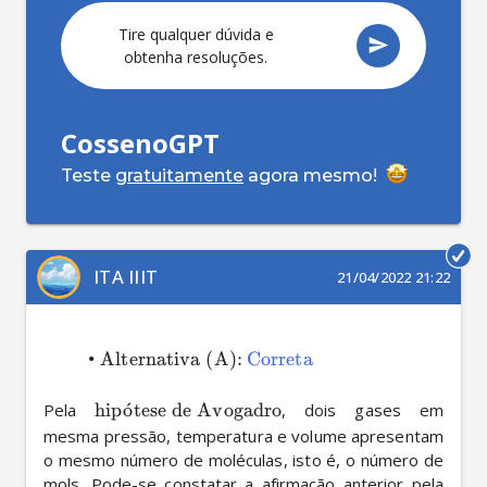
Tire qualquer dúvida e
obtenha resoluções.
CossenoGPT
Teste
gratuitamente
agora mesmo!
ITA IIIT
21/04/2022 21:22
•
Alternativa (A):
Correta
Pela 
hip
o
ˊ
tese de Avogadro
, dois gases em 
mesma pressão, temperatura e volume apresentam 
o mesmo número de moléculas, isto é, o número de 
mols. Pode-se constatar a afirmação anterior pela 