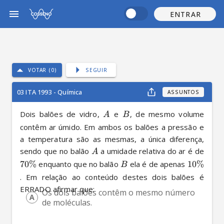
ENTRAR
VOTAR (0)
SEGUIR
03 ITA 1993 - Química
ASSUNTOS
Dois balões de vidro, 
 e 
, de mesmo volume 
A
B
contêm ar úmido. Em ambos os balões a pressão e 
a temperatura são as mesmas, a única diferença, 
sendo que no balão 
 a umidade relativa do ar é de 
A
70%
 enquanto que no balão 
 ela é de apenas 
10%
B
. Em relação ao conteúdo destes dois balões é 
ERRADO afirmar que:
Os dois balões contêm o mesmo número 
de moléculas.