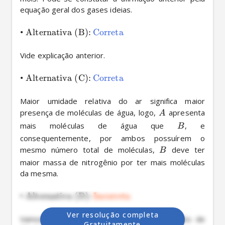
equação geral dos gases ideias.

•
Alternativa (B):
Correta
Vide explicação anterior.

•
Alternativa (C):
Correta
Maior umidade relativa do ar significa maior 
presença de moléculas de água, logo, 
 apresenta 
A
mais moléculas de água que 
, e 
B
consequentemente, por ambos possuírem o 
mesmo número total de moléculas, 
 deve ter 
B
maior massa de nitrogênio por ter mais moléculas 
da mesma.

•
Alternativa (D):
Incorreta
Ver resolução completa
Vamos supor que o ar úmido seja composto de 
Gratuitamente