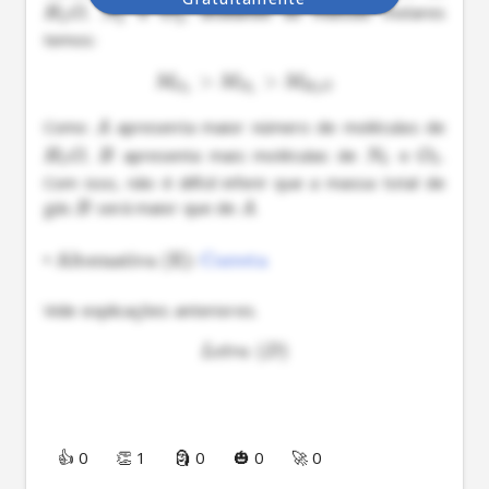
, 
 e 
, avaliando as massas molares 
H
O
N
O
2
2
2
temos: 
>
>
M
M
M
O
N
H
O
2
2
2
Como 
 apresenta maior número de moléculas de 
A
, 
 apresenta mais moléculas de 
 e 
. 
H
O
B
N
O
2
2
2
Com isso, não é difícil inferir que a massa total de 
gás 
 será maior que de 
.

B
A
•
Alternativa (E):
Correta
Vide explicações anteriores.
(
)
L
e
t
r
a
D
👍 0
👏 1
🗿 0
🎃 0
🚀 0