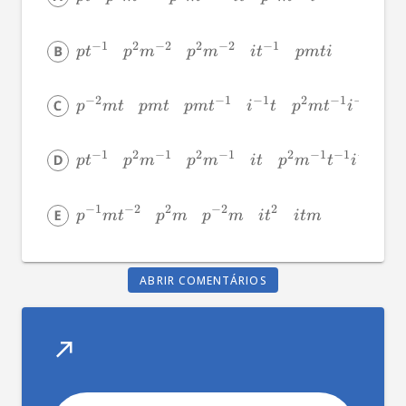
−
1
2
−
2
2
−
2
−
1
p
t
p
m
p
m
i
t
p
m
t
i
−
2
−
1
−
1
2
−
1
−
2
p
m
t
p
m
t
p
m
t
i
t
p
m
t
i
−
1
2
−
1
2
−
1
2
−
1
−
1
−
2
p
t
p
m
p
m
i
t
p
m
t
i
−
1
−
2
2
−
2
2
p
m
t
p
m
p
m
i
t
i
t
m
ABRIR COMENTÁRIOS