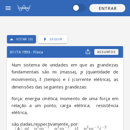
ENTRAR
VOTAR (0)
SEGUIR
01 ITA 1993 - Física
ASSUNTOS
Num sistema de unidades em que as grandezas 
fundamentais são 
 (massa), 
 (quantidade de 
m
p
movimento), 
 (tempo) e 
 (corrente elétrica), as 
t
i
dimensões das seguintes grandezas: 
força; energia cinética; momento de uma força em 
relação a um ponto; carga elétrica;  resistência 
elétrica, 
são dadas,respectivamente, por:
2
−
1
2
−
1
2
−
1
−
2
pt
p
m
p
m
i
t
p
m
i