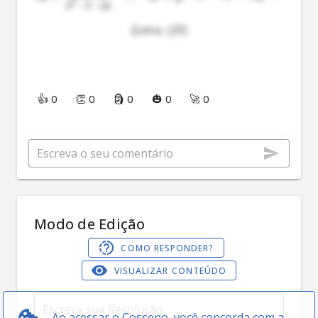
2
⋅
⋅
i
t
m
(
)
L
e
t
r
a
D
👍 0
👏 0
🗿 0
🎃 0
🚀 0
Modo de Edição
COMO RESPONDER?
VISUALIZAR CONTEÚDO
Ao acessar o Cosseno, você concorda com a