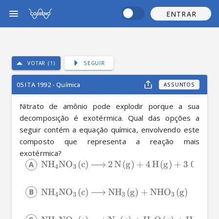
ENTRAR
VOTAR (1)
SEGUIR
05 ITA 1992 - Química
ASSUNTOS
Nitrato de amônio pode explodir porque a sua 
decomposição é exotérmica. Qual das opções a 
seguir contém a equação química, envolvendo este 
composto que representa a reação mais 
exotérmica?
NH
NO
(
c
)
2
N
(
g
)
+
4
H
(
g
)
+
3
0
(
g
)
X
X
4
3
NH
NO
(
c
)
NH
(
g
)
+
NHO
(
g
)
X
X
X
X
4
3
3
3