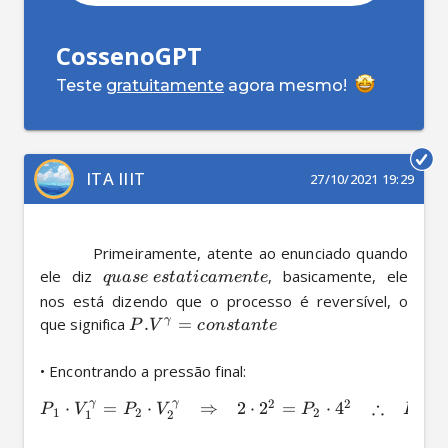
CossenoGPT
Teste
gratuitamente
agora mesmo!
ITA IIIT
27/10/2021 19:29
          Primeiramente, atente ao enunciado quando 
ele diz 
, basicamente, ele 
q
u
a
se
es
t
a
t
i
c
am
e
n
t
e
nos está dizendo que o processo é reversível, o 
que significa 
.
=
γ
P
V
co
n
s
t
an
t
e
• Encontrando a pressão final: 
∴
γ
γ
2
2
⋅
=
⋅
⇒
2
⋅
2
=
⋅
4
=
P
V
P
V
P
P
1
2
2
2
1
2