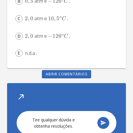
0
,
5
 atm e 
−
12
6
.
C
o
2
,
0
 atm e 
10
,
5
.
C
o
2
,
0
 atm e 
−
12
6
.
C
n.d.a .
ABRIR COMENTÁRIOS
Tire qualquer dúvida e
obtenha resoluções.