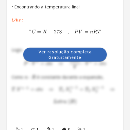
• Encontrando a temperatura final:

:
O
b
s
∘
=
−
273
,
=
C
K
P
V
n
RT
Logo: 
Ver resolução completa
Gratuitamente
n
RT
⋅
=
⇒
⋅
=
γ
γ
P
V
c
t
e
V
c
t
e
V
Como 
⋅
n
R
−
1
−
1
γ
γ
−
1
.
=
⇒
.
=
.
⇒
(
21
γ
T
V
c
t
e
T
V
T
V
1
2
1
2
(
)
L
e
t
r
a
B
👍 1
👏 1
🗿 1
🎃 3
🚀 1