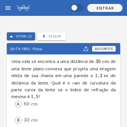
ENTRAR
VOTAR (2)
SEGUIR
24 ITA 1992 - Física
ASSUNTOS
Uma vela se encontra a uma distância de 
30
 de 
c
m
uma lente plano-convexa que projeta uma imagem 
nítida de sua chama em uma parede a 
1
,
2
 de 
m
distância da lente. Qual é o raio de curvatura da 
parte curva da lente se o índice de refração da 
mesma é 
1
,
5
?
60
c
m
30
c
m