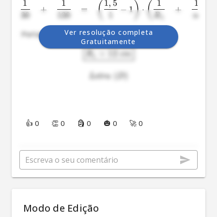
1
1
1
,
5
1
1
(
)
(
)
+
=
−
1
⋅
+
30
120
1
∞
R
1
Ver resolução completa
 Portanto, 
Gratuitamente
=
12
R
c
m
1
(
)
L
e
t
r
a
D
👍 0
👏 0
🗿 0
🎃 0
🚀 0
Modo de Edição