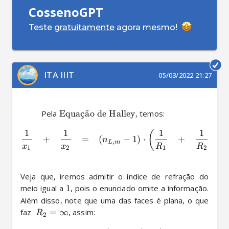
CossenoGPT
Teste
gratuitamente
agora mesmo!
ITA IIIT
05/03/2022 21:27
          Pela 
Equa
c
¸
a
˜
o de Halley
1
1
1
1
(
)
+
=
(
−
1
)
⋅
+
n
,
L
m
x
x
R
R
1
2
1
2
Veja que, iremos admitir o índice de refração do 
meio igual a 
1
, pois o enunciado omite a informação. 
Além disso, note que uma das faces é plana, o que 
faz  
=
∞
R
2