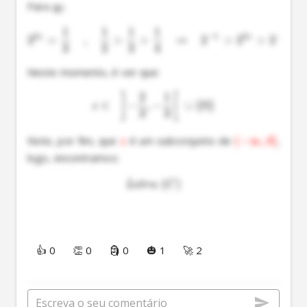
Para 
:
q
2
1
1
1
1
3
−
1
3
−
2
2
=
,
>
>
⇒
2
>
2
>
2
z
z
3
2
3
4
Neste momento, é ver que:
2
1
]
[
∈
−
,
−
∪
{
0
}
z
3
3
Note, por fim, que 
 é um subconjunto de 
(
−
∞
,
0
]
, 
z
logo, encontramos:
(
)
L
e
t
r
a
C
👍 0
👏 0
🗿 0
🎃 1
🚀 2