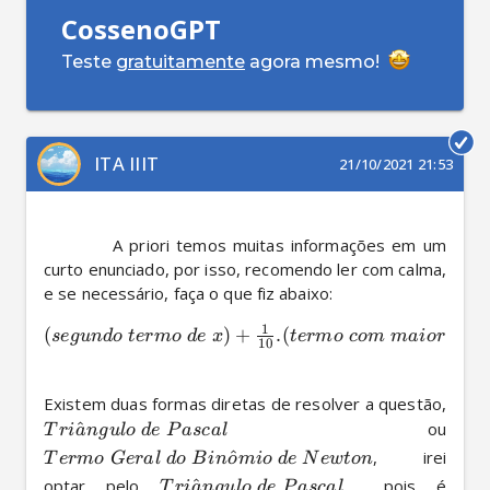
CossenoGPT
Teste
gratuitamente
agora mesmo!
ITA IIIT
21/10/2021 21:53
          A priori temos muitas informações em um 
curto enunciado, por isso, recomendo ler com calma, 
e se necessário, faça o que fiz abaixo: 
1
(
)
+
.
(
se
gu
n
d
o
t
er
m
o
d
e
x
t
er
m
o
co
m
mai
or
coe
f
10
Existem duas formas diretas de resolver a questão, 
^
 ou 
T
r
i
a
n
gu
l
o
d
e
P
a
sc
a
l
^
, irei 
T
er
m
o
G
er
a
l
d
o
B
in
o
mi
o
d
e
N
e
wt
o
n
optar pelo 
^
  pois é 
T
r
i
a
n
gu
l
o
d
e
P
a
sc
a
l