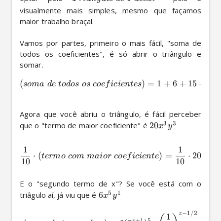
visualmente mais simples, mesmo que façamos 
maior trabalho braçal.

Vamos por partes, primeiro o mais fácil, "soma de 
todos os coeficientes", é só abrir o triângulo e 
(
)
=
1
+
6
+
15
+
20
so
ma
d
e
t
o
d
os
os
coe
f
i
c
i
e
n
t
es
Agora que você abriu o triângulo, é fácil perceber 
3
3
que o "termo de maior coeficiente" é 
20
x
y
1
1
⋅
(
)
=
⋅
20
⋅
(
2
z
t
er
m
o
co
m
mai
or
coe
f
i
c
i
e
n
t
e
10
10
E o "segundo termo de x"? Se você está com o 
5
1
triâgulo aí, já viu que é 
6
x
y
−
1/2
z
1
+
1
5