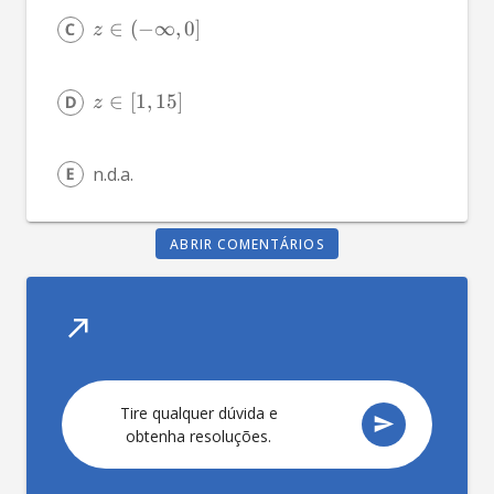
∈
(
−
∞
,
0
]
z
∈
[
1
,
15
]
z
n.d.a.
ABRIR COMENTÁRIOS
T