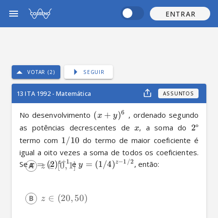
ENTRAR
VOTAR (2)
SEGUIR
13 ITA 1992 - Matemática
ASSUNTOS
6
No desenvolvimento 
(
+
)
 , ordenado segundo 
x
y
as potências decrescentes de 
, a soma do 
2º
x
termo com 
1/10
 do termo de maior coeficiente é 
igual a oito vezes a soma de todos os coeficientes. 
+
1
−
1/2
Se 
=
(
2
)
 e 
=
(
1/4
)
, então:
z
z
∈
[
0
,
1
]
x
y
z
∈
(
20
,
50
)
z