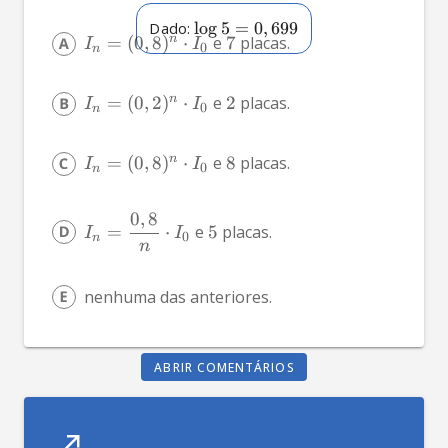
Dado: 
l
o
g
5
=
0
,
699
n
=
(
0
,
8
)
⋅
 e 
7
 placas.
I
I
0
n
n
=
(
0
,
2
)
⋅
 e 
2
 placas.
I
I
0
n
n
=
(
0
,
8
)
⋅
 e 
8
 placas. 
I
I
0
n
0
,
8
=
⋅
 e 
5
 placas.
I
I
0
n
n
nenhuma das anteriores.
ABRIR COMENTÁRIOS