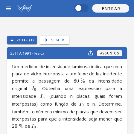
ENTRAR
VOTAR (1)
SEGUIR
25 ITA 1991 - Física
ASSUNTOS
Um medidor de intensidade luminosa indica que uma 
placa de vidro interposta a um feixe de luz incidente 
permite a passagem de 
80
%
 da intensidade 
original 
. Obtenha uma expressão para a 
I
0
intensidade 
 (quando n placas iguais forem 
I
n
interpostas) como função de 
 e n. Determine, 
I
0
também, o número mínimo de placas que devem ser 
interpostas para que a intensidade seja menor que 
20
%
 de 
 .
I
0