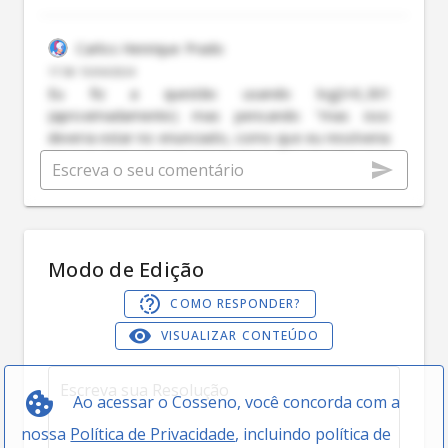
Carlos Henrique Prado
17:58 15/04/2024
Eu fiz a questão usando log2=0,301
(aproximadamente) mas pensando "mas isso
deveria estar no enunciado, como que eu resolveria
sem isso?". Obrigado pela solução, ajudou muito!
Modo de Edição
COMO RESPONDER?
VISUALIZAR CONTEÚDO
Ao acessar o Cosseno, você concorda com a
nossa
Política de Privacidade
, incluindo política de