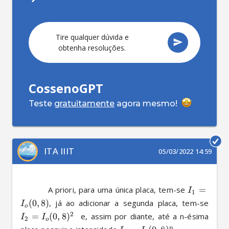
Tire qualquer dúvida e
obtenha resoluções.
CossenoGPT
Teste
gratuitamente
agora mesmo!
ITA IIIT
05/03/2022 14:59
          A priori, para uma única placa, tem-se 
=
I
1
(
0
,
8
)
, já ao adicionar a segunda placa, tem-se 
I
o
2
=
(
0
,
8
)
  e, assim por diante, até a n-ésima 
I
I
2
o
n