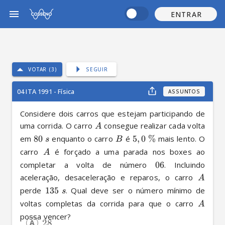
ENTRAR
VOTAR (3)
SEGUIR
04 ITA 1991 - Física
ASSUNTOS
Considere dois carros que estejam participando de 
uma corrida. O carro 
 consegue realizar cada volta 
A
em 
80
 enquanto o carro 
 é 
5
,
0
%
 mais lento. O 
s
B
carro 
 é forçado a uma parada nos boxes ao 
A
completar a volta de número 
06
. Incluindo 
aceleração, desaceleração e reparos, o carro 
A
perde 
135
. Qual deve ser o número mínimo de 
s
voltas completas da corrida para que o carro 
A
possa vencer?
28