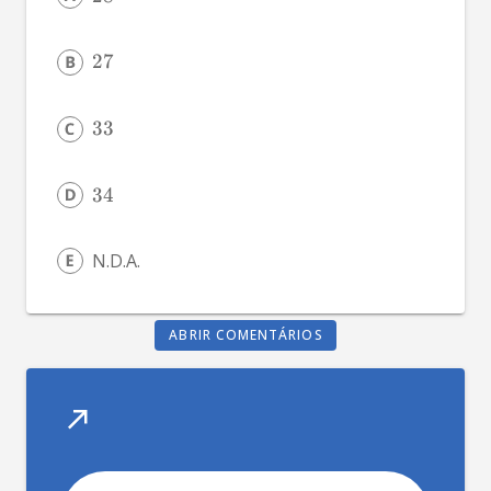
27
33
34
N.D.A.
ABRIR COMENTÁRIOS