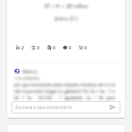
27
+
6
=
33
v
o
lt
a
s
(
)
L
e
t
r
a
C
👍 2
👏 0
🗿 0
🎃 0
🚀 0
Rebeca
11:04 29/08/2025
por que resolvendo pelas funções horárias de A e B
não é possível chegar no gabarito? fiz: Sa = Va ∙ T e
Sb = Va ∙ 95/100 ∙ T Igualando Sa = Sb para
encontrar o tempo de encontro T = 2700s regra de
três 1 volta é igual a 80 segundos, 2700 segundos
equivale a 33,75 voltas aproximei e achei o
gabarito 34, há algum erro conceitual na minha
resolução? compreendi o porquê do gabarito ser 33