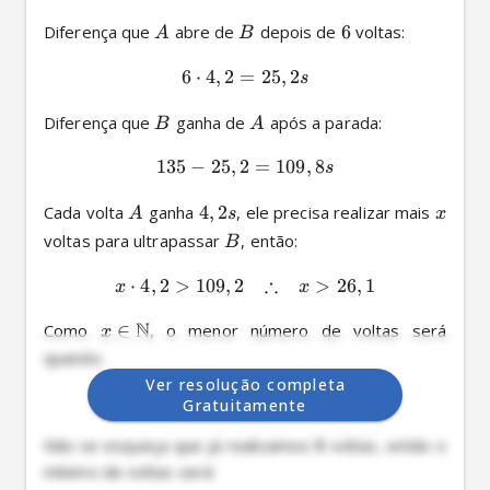
Diferença que 
 abre de 
 depois de 
6
 voltas: 
A
B
6
⋅
4
,
2
=
25
,
2
s
Diferença que 
 ganha de 
 após a parada: 
B
A
135
−
25
,
2
=
109
,
8
s
Cada volta 
 ganha 
4
,
2
, ele precisa realizar mais 
A
s
x
voltas para ultrapassar 
, então: 
B
∴
⋅
4
,
2
>
109
,
2
>
26
,
1
x
x
N
Como 
∈
, o menor número de voltas será 
x
quando: 
Ver resolução completa
=
27
x
v
o
lt
a
s
Gratuitamente
Não se esqueça que já realizamos 
6
 voltas, então o 
mínimo de voltas será: