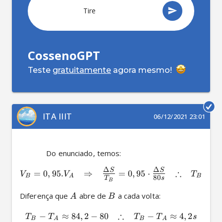
Tire qualq
CossenoGPT
Teste
gratuitamente
agora mesmo!
ITA IIIT
06/12/2021 23:01
             Do enunciado, temos: 
Δ
Δ
S
S
∴
=
0
,
95.
⇒
=
0
,
95
⋅
≈
8
V
V
T
B
A
B
80
T
s
B
Diferença que 
 abre de 
 a cada volta: 
A
B
∴
−
≈
84
,
2
−
80
−
≈
4
,
2
T
T
T
T
s
B
A
B
A