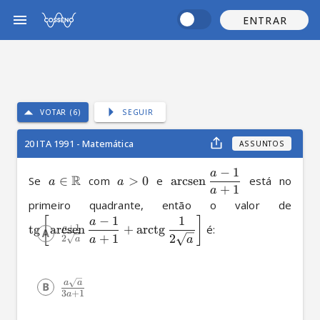
ENTRAR
VOTAR (6)
SEGUIR
20 ITA 1991 - Matemática
ASSUNTOS
−
1
a
R
Se 
∈
 com 
>
0
 e 
arcsen
 está no 
a
a
+
1
a
primeiro quadrante, então o valor de 
−
1
1
[
]
a
+
1
tg
arcsen
+
arctg
 é:
a
+
1
2
2
a
a
a
a
a
3
+
1
a