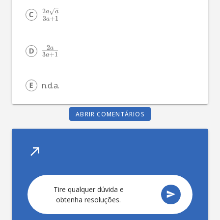
2
a
a
3
+
1
a
2
a
3
+
1
a
n.d.a.
ABRIR COMENTÁRIOS
Tir