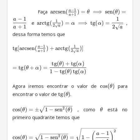
−
1
a
          Faça 
arcsen
(
)
=
⟹
sen
(
)
=
θ
θ
+
1
a
−
1
1
a
1
  e 
arctg
(
)
=
⟹
tg
(
)
=
 , 
α
α
2
+
1
2
a
a
a
dessa forma temos que 

−
1
1
a
tg
[
arcsen
(
)
+
arctg
(
)]
+
1
2
a
a
tg
(
)
+
tg
(
)
θ
α
=
tg
(
+
)
=
θ
α
1
−
tg
(
)
tg
(
)
θ
α
Agora iremos encontrar o valor de 
c
o
s
(
)
 para 
θ
encontrar o valor de 
tg
(
)
.

θ
2
c
o
s
(
)
=
±
1
−
sen
(
)
 , como 
 está no 
θ
θ
θ
primeiro quadrante temos que 

2
−
1
(
)
a
2
c
o
s
(
)
=
1
−
sen
(
)
=
1
−
θ
θ