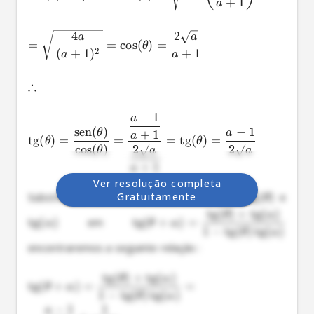
+
1
a
4
2
a
a
=
=
c
o
s
(
)
=
θ
2
(
+
1
)
+
1
a
a
∴
−
1
a
sen
(
)
−
1
θ
a
+
1
a
tg
(
)
=
=
=
tg
(
)
=
θ
θ
c
o
s
(
)
2
2
θ
a
a
+
1
a
Ver resolução completa
Gratuitamente
Substituindo os valores encontrados para 
tg
(
)
 e 
θ
tg
(
)
+
tg
(
)
θ
α
tg
(
)
 em 
tg
(
+
)
=
α
θ
α
1
−
tg
(
)
tg
(
)
θ
α
encontraremos a seguinte relação :

tg
(
)
+
tg
(
)
θ
α
tg
(
+
)
=
=
θ
α
1
−
tg
(
)
tg
(
)
θ
α
−
1
1
a