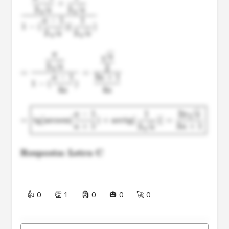
+
2
2
a
a
−
1
1
a
1
−
(
)
(
)
2
2
a
a
a
a
2
a
2
=
=
−
1
3
+
1
a
a
1
−
(
)
4
4
a
a
−
1
1
2
a
a
a
=
tg
[
arcsen
(
)
+
arctg
(
)]
=
+
1
3
+
1
2
a
a
a
Resposta: Letra C
👍 0
👏 1
🗿 0
🎃 0
🚀 0