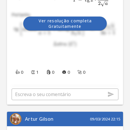
x
2
a
Portanto,
Ver resolução completa
−
1
1
2
[
]
a
a
a
Gratuitamente
tg
arcsen
+
arctg
=
+
1
3
+
1
2
a
a
a
(
)
L
e
t
r
a
C
👍 0
👏 1
🗿 0
🎃 0
🚀 0
Artur Gilson
09/03/2024 22:15