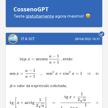
CossenoGPT
Teste
gratuitamente
agora mesmo!
ITA IIIT
28/04/2022 16:51
−
1
a
          Seja 
=
arcsen
 , então: 
x
+
1
a
−
1
a
2
2
sen
=
,
sen
+
c
o
s
=
1
⇒
c
o
s
x
x
x
x
+
1
a
Já o valor da expressão solicitada, 
1
tg
+
x
1
2
[
]
a
tg
+
arctg
=
=
x
1
2
a
1
−
tg
⋅
1