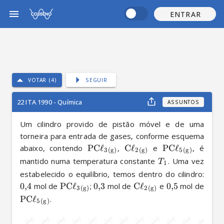
ENTRAR
VOTAR (4)
SEGUIR
22 ITA 1990 - Química
ASSUNTOS
Um cilindro provido de pistão móvel e de uma 
torneira para entrada de gases, conforme esquema 
abaixo, contendo 
PC
ℓ
, 
C
ℓ
 e 
PC
ℓ
, é 
X
X
X
3
(
g
)
2
(
g
)
5
(
g
)
mantido numa temperatura constante 
. Uma vez 
T
1
estabelecido o equilíbrio, temos dentro do cilindro: 
0
,
4
 mol de 
PC
ℓ
; 
0
,
3
 mol de 
C
ℓ
 e 
0
,
5
 mol de 
X
X
3
(
g
)
2
(
g
)
PC
ℓ
.
X
5
(
g
)