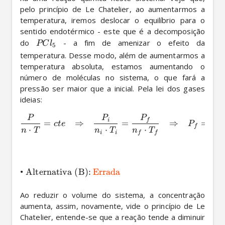
pelo princípio de Le Chatelier, ao aumentarmos a 
temperatura, iremos deslocar o equilíbrio para o 
sentido endotérmico - este que é a decomposição 
do 
 - a fim de amenizar o efeito da 
PC
l
5
temperatura. Desse modo, além de aumentarmos a 
temperatura absoluta, estamos aumentando o 
número de moléculas no sistema, o que fará a 
pressão ser maior que a inicial. Pela lei dos gases 
ideias: 
P
P
P
i
f
=
⇒
=
⇒
=
2
c
t
e
P
P
1
f
⋅
⋅
⋅
n
T
n
T
n
T
i
i
f
f
•
Alternativa (B):
Errada
Ao reduzir o volume do sistema, a concentração 
aumenta, assim, novamente, vide o princípio de Le 
Chatelier, entende-se que a reação tende a diminuir 