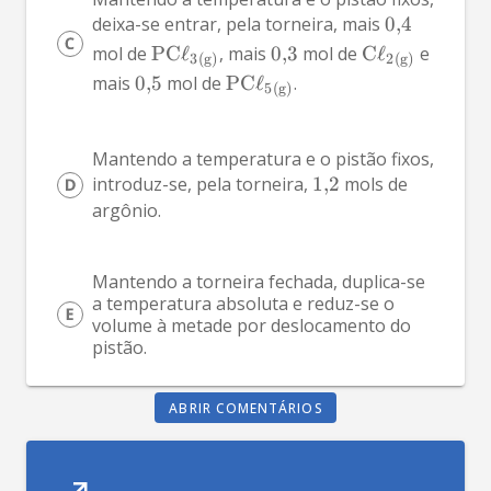
deixa-se entrar, pela torneira, mais 
0
,
4
mol de 
PC
ℓ
, mais 
0
,
3
 mol de 
C
ℓ
 e 
X
X
3
(
g
)
2
(
g
)
mais 
0
,
5
 mol de 
PC
ℓ
.
X
5
(
g
)
Mantendo a temperatura e o pistão fixos, 
introduz-se, pela torneira, 
1
,
2
 mols de 
argônio.
Mantendo a torneira fechada, duplica-se 
a temperatura absoluta e reduz-se o 
volume à metade por deslocamento do 
pistão.
ABRIR COMENTÁRIOS