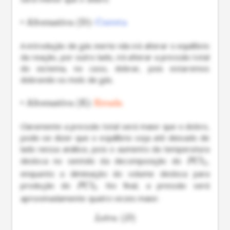
•
Alternativa (D):
Correta
A introdução de gás inerte não irá alterar o equilíbrio 
da reação, por outro lado, irá alterar a pressão total 
do sistema, no caso, dobrar, pois estaremos 
dobrando os mols de gás.

•
Alternativa (E):
Errada
Claramente a pressão total será maior que o dobro, 
pode-se dizer que o equilíbrio seja até deixado de 
lado nessa análise, pois o aumento da temperatura 
desloca no sentido da decomposição do 
, 
PC
l
5
enquanto a diminuição do volume desloca para 
produção do 
. No final, a pressão será 
PC
l
5
aproximadamente quatro vezes maior.
(
)
L
e
t
r
a
D