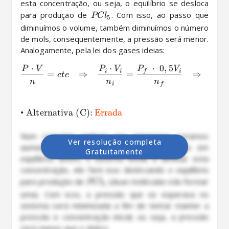
esta concentração, ou seja, o equilíbrio se desloca 
para produção de 
. Com isso, ao passo que 
PC
l
5
diminuímos o volume, também diminuímos o número 
de mols, consequentemente, a pressão será menor. 
Analogamente, pela lei dos gases ideias: 
⋅
⋅
⋅
0
,
5
P
V
P
V
P
V
i
i
f
i
=
⇒
=
⇒
c
t
e
P
f
n
n
n
i
f
•
Alternativa (C):
Errada
Num raciocínio análogo aos anteriores, estamos 
Ver resolução completa
aumentando a concentração dos compostos em 
Gratuitamente
equilíbrio, assim, o sistema tende a diminuir esta 
concentração, ele fará isso deslocando o equilíbrio 
para produção de 
 (duas moléculas irão formar 
PC
l
5
uma). Com isso, a pressão que se esperava no 
sistema será minimizada a fim de tentar manter a 
pressão e concentração inicial, ou seja, a pressão 
será menor que o dobro.
