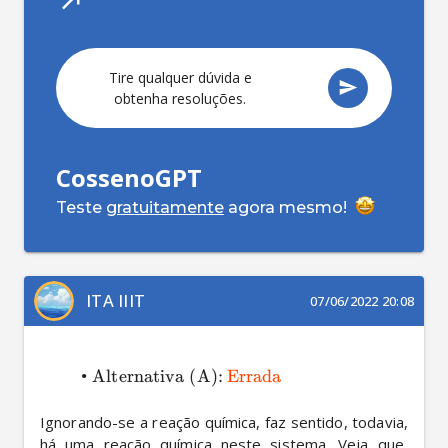
Tire qualquer dúvida e
obtenha resoluções.
CossenoGPT
Teste
gratuitamente
agora mesmo!
ITA IIIT
07/06/2022 20:08
•
Alternativa (A):
Errada
Ignorando-se a reação química, faz sentido, todavia, 
há uma reação química neste sistema. Veja que, 