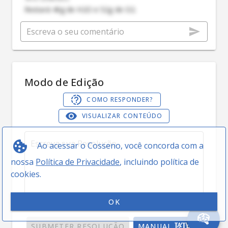
Restará 46g de H2O e 52g de O2.
Modo de Edição
COMO RESPONDER?
VISUALIZAR CONTEÚDO
Ao acessar o Cosseno, você concorda com a
nossa
Política de Privacidade
, incluindo política de
cookies.
OK
0 / 5000
SUBMETER RESOLUÇÃO
MANUAL