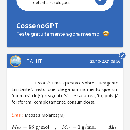
obtenha resoluções.
CossenoGPT
Teste
gratuitamente
agora mesmo!
ITA IIIT
23/10/2021 03:56
          Essa é uma questão sobre "Reagente 
Limitante", visto que chega um momento que um 
(ou mais) do(s) reagente(s) cessa a reação, pois já 
foi (foram) completamente consumido(s).

:
 Massas Molares(M)
O
b
s
=
56
g
/
mol
,
=
1
g
/
mol
,
=
16
M
M
M
F
e
H
O