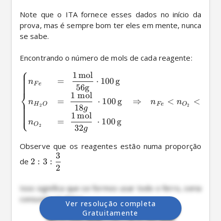
Note que o ITA fornece esses dados no início da 
prova, mas é sempre bom ter eles em mente, nunca 
se sabe.

Encontrando o número de mols de cada reagente:
⎧
1
mol
=
⋅
100
g
n
F
e
56
g
⎨
1
mol
=
⋅
100
g
⇒
<
<
n
n
n
n
H
O
F
e
O
H
18
2
2
2
g
⎩
1
mol
=
⋅
100
g
n
O
32
2
g
Observe que os reagentes estão numa proporção 
3
de 
2
:
3
:
2
Isso significa que se formos usar todo o ferro, seria 
consumir um fator:
Ver resolução completa
Gratuitamente
100
50