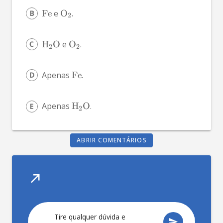
Fe
 e 
O
.
X
2
H
O
 e 
O
. 
X
X
2
2
Apenas 
Fe
.
Apenas 
H
O
.
X
2
ABRIR COMENTÁRIOS
Tire qualquer dúvida e