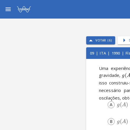
VOTAR (6)
09
|
ITA
|
1990
|
Fí
Uma experiênci
gravidade, 
(
g
isso construi
necessário pa
oscilações, ob
(
)
g
A
(
)
g
A