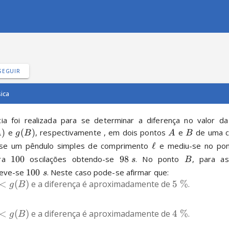
SEGUIR
sica
a foi realizada para se determinar a diferença no valor da
)
 e 
(
)
, respectivamente , em dois pontos 
 e 
 de uma c
A
g
B
A
B
u-se um pêndulo simples de comprimento 
ℓ
 e mediu-se no po
ra 
100
 oscilações obtendo-se 
98
. No ponto 
, para a
s
B
teve-se 
100
. Neste caso pode-se afirmar que:
s
<
(
)
 e a diferença é aproximadamente de 
5
%
.
g
B
<
(
)
 e a diferença é aproximadamente de 
4
%
.
g
B