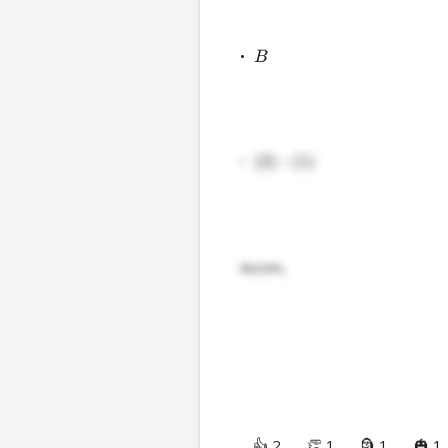
•  
B
•  
(
2
)
:
(
1
)
Assim,
👍 2
👏 1
🗿 1
🎃 1