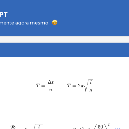
PT
amente
agora mesmo!
Δ
t
l
=
,
=
2
T
T
π
n
g
2
98
50
l
2