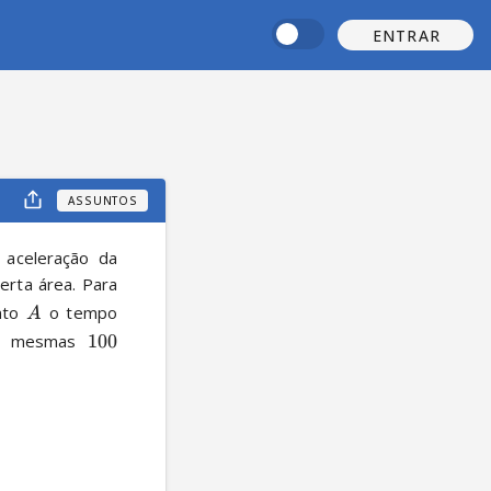
ENTRAR
ASSUNTOS
 aceleração da 
erta área. Para 
nto 
 o tempo 
A
s mesmas 
100