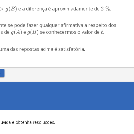
>
(
)
 e a diferença é aproximadamente de 
2
%
.
g
B
te se pode fazer qualquer afirmativa a respeito dos 
s de 
(
)
 e 
(
)
 se conhecermos o valor de 
ℓ
.
g
A
g
B
ma das repostas acima é satisfatória.
S
dúvida e obtenha resoluções.