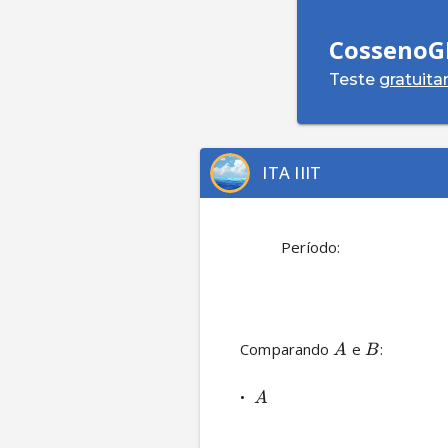
CossenoG
Teste
gratuit
ITA IIIT
          Período: 
Comparando 
 e 
:

A
B
•  
A