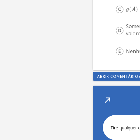
(
)
g
A
Somen
valore
Nenhu
ABRIR COMENTÁRIO
Tire qualquer 