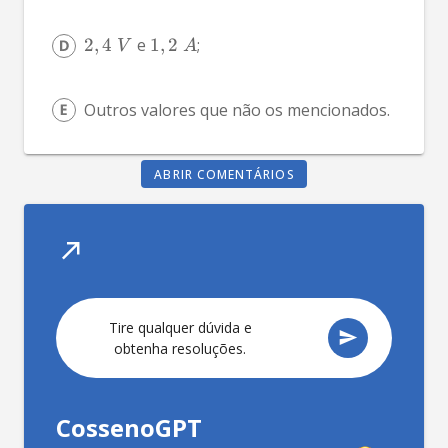
2
,
4
 e 
1
,
2
; 
V
A
Outros valores que não os mencionados.
ABRIR COMENTÁRIOS
T
CossenoGPT