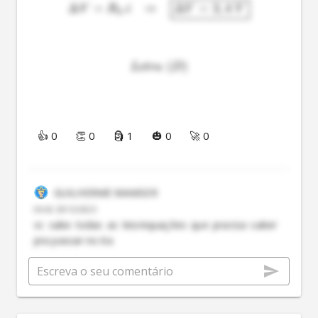
Δ
=
.
⇒
Δ
=
2
,
4
V
R
i
V
V
3
(
)
L
e
t
r
a
D
👍 0
👏 0
🗿 1
🎃 0
🚀 0
GUILHERME WAMSER
04:42 29/12/2023
vc sabe todas as leis/equações que pracisa saber
pra passar no ita