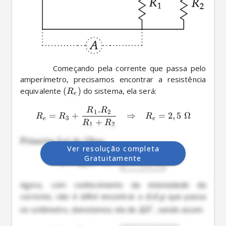
          Começando pela corrente que passa pelo 
amperímetro, precisamos encontrar a resistência 
equivalente 
(
)
 do sistema, ela será: 
R
e
.
R
R
1
2
=
+
⇒
=
2
,
5
Ω
R
R
R
3
e
e
+
R
R
1
2
Primeira Lei de Ohm
: 
Ver resolução completa
Gratuitamente
=
.
⇒
=
1
,
2
ϵ
R
i
i
A
e
Agora, com conhecimento da intensidade da 
corrente, não é difícil encontrar a 
.
.
 que passa 
d
d
p
no voltímetro, denotemos ela de 
Δ
, sendo assim: 
V