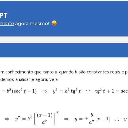
PT
amente
agora mesmo!
com conhecimento que tanto 
 quando 
a
b
odemos analisar 
 agora, veja: 
y
∵
2
2
2
2
2
2
=
(
s
e
c
−
1
)
⇒
=
tg
tg
+
1
=
s
e
c
b
t
y
b
t
t
2
(
−
1
)
[
]
x
b
∴
2
2
⇒
=
⇒
=
±
∣
−
1∣
y
b
y
x
y
2
2
a
a