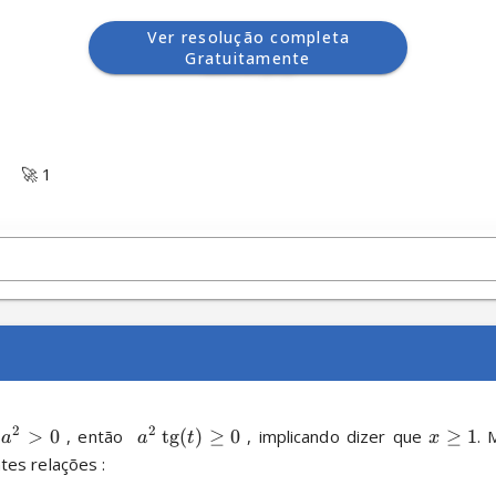
Ver resolução completa
Gratuitamente
(
)
L
e
t
r
a
D
🚀 1
2
2
 
>
0
 , então  
t
g
(
)
≥
0
 , implicando dizer que 
≥
1
. 
a
a
t
x
es relações :
