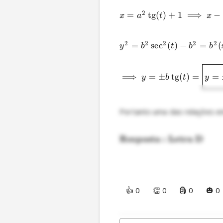
2
=
t
g
(
)
+
1
⟹
−
x
a
t
x
2
2
2
2
2
=
s
e
c
(
)
−
=
(
y
b
t
b
b
⟹
=
±
t
g
(
)
=
=
y
b
t
y
Portanto uma das relações en
Resposta : Letra D
👍 0
👏 0
🗿 0
🎃 0