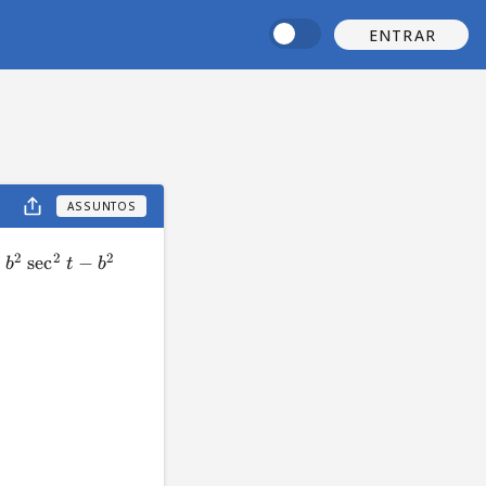
ENTRAR
ASSUNTOS
2
2
2
=
sec
−
b
t
b