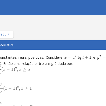
SEGUIR
temática
2
2
onstantes reais positivas. Considere 
=
tg
+
1
 e 
x
a
t
y
π
 Então uma relação entre 
 e 
 é dada por:
x
y
2
b
2
(
−
1
)
,
≥
x
x
a
a
2
b
2
(
−
1
)
,
≥
1
x
x
4
a
b