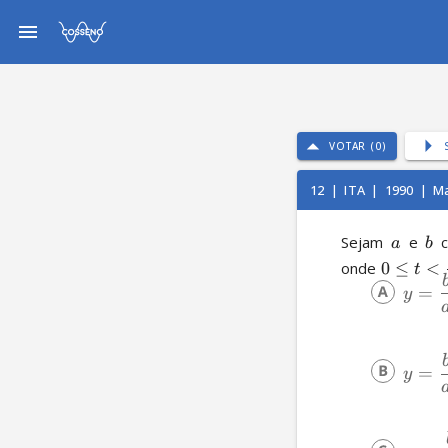
VOTAR (0)
12
|
ITA
|
1990
|
Ma
Sejam 
 e 
 c
a
b
onde 
0
≤
<
t
=
y
=
y