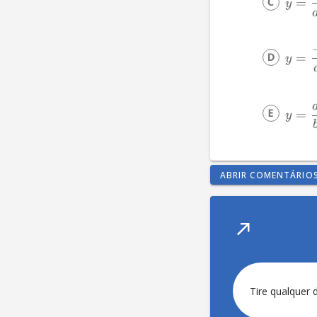
=
y
=
y
=
y
ABRIR COMENTÁRIO
Tire qualquer 