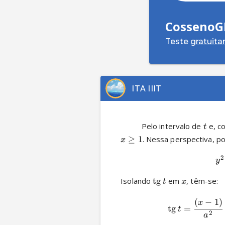
CossenoG
Teste
gratuit
ITA IIIT
          Pelo intervalo de 
 e, 
t
≥
1
. Nessa perspectiva, p
x
2
y
Isolando 
tg
 em 
, têm-se:
t
x
(
−
1
)
x
tg
=
t
2
a