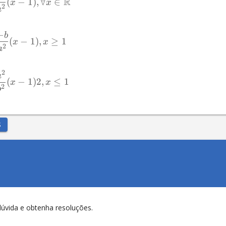
R
(
−
1
)
,
∀
∈
x
x
2
a
−
b
(
−
1
)
,
≥
1
x
x
2
a
2
a
(
−
1
)
2
,
≤
1
x
x
2
b
S
dúvida e obtenha resoluções.