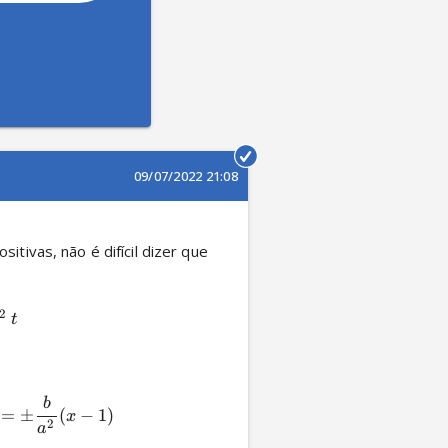
09/07/2022 21:08
 são constantes reais e positivas, não é difícil dizer que 
2
t
b
=
±
(
−
1
)
x
2
a