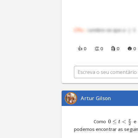
:
 Lembre-se que 
≥
1
O
b
s
x
👍 0
👏 0
🗿 0
🎃 0
Artur Gilson
π
          Como 
0
≤
<
 e
t
2
podemos encontrar as seguint