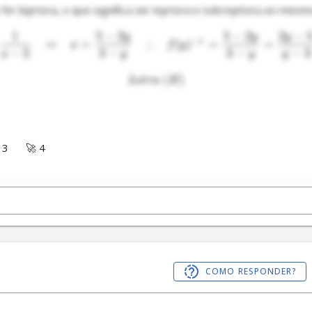
1
5
−
2
5
−
2
2
−
y
y
y
∴
−
1
⇒
=
(
)
=
=
x
f
y
−
2
3
−
3
−
−
3
x
y
y
y
(
)
L
e
t
r
a
E
 3
🚀 4
COMO RESPONDER?