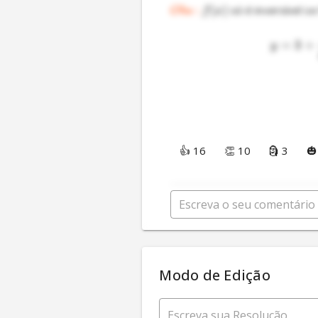
:
(
)
O
b
s
f
x
=
3
+
y
👍 16
👏 10
🗿 3
🎃
Modo de Edição