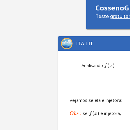
CossenoG
Teste
gratuit
ITA IIIT
          Analisando 
(
)
: 
f
x
Vejamos se ela é injetora:

:
 se 
(
)
O
b
s
f
x