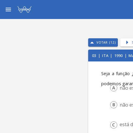
VOTAR (12)
03
|
ITA
|
1990
|
Ma
Seja a função 
podemos garant
não es
não es
está d