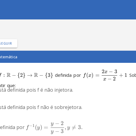
SEGUIR
temática
2
−
3
x
R
R
:
−
{
2
}
→
−
{
3
}
 definida por 
(
)
=
+
1
 Sob
f
f
x
−
2
x
ir que:
tá definida pois f é não injetora.
tá definida pois f não é sobrejetora.
−
2
y
−
1
efinida por 
(
)
=
,

=
3.
f
y
y
−
3
y