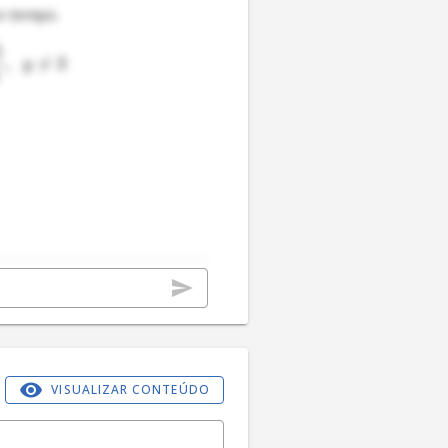
5
,

=
3
y
VISUALIZAR CONTEÚDO