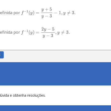
+
5
y
−
1
efinida por 
(
)
=
−
1
,

=
3.
f
y
y
−
3
y
2
−
5
y
−
1
efinida por 
(
)
=
,

=
3.
f
y
y
−
3
y
S
dúvida e obtenha resoluções.