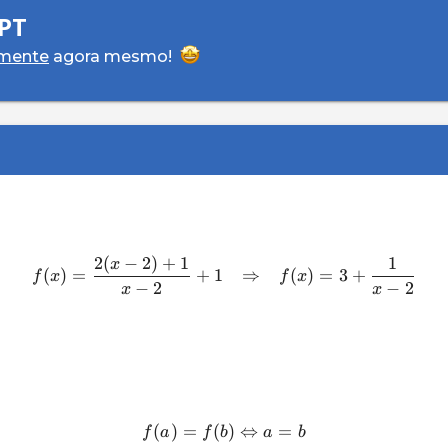
PT
amente
agora mesmo!
2
(
−
2
)
+
1
1
x
(
)
=
+
1
⇒
(
)
=
3
+
f
x
f
x
−
2
−
2
x
x
(
)
=
(
)
⇔
=
f
a
f
b
a
b