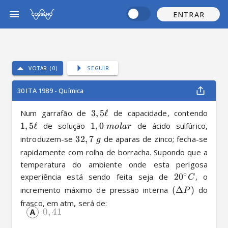
ENTRAR
VOTAR (0)
SEGUIR
30 ITA 1989 - Química
Num garrafão de 
3
,
5
ℓ
 de capacidade, contendo 
1
,
5
ℓ
 de solução 
1
,
0
 de ácido sulfúrico, 
m
o
l
a
r
introduzem-se 
32
,
7
 de aparas de zinco; fecha-se 
g
rapidamente com rolha de borracha. Supondo que a 
temperatura do ambiente onde esta perigosa 
∘
experiência está sendo feita seja de 
2
0
, o 
C
incremento máximo de pressão interna 
(
Δ
)
 do 
P
frasco, em atm, será de:
0
,
41