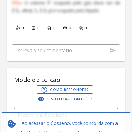
Obs:
 O volume 
 ocupado pelo gás deve ser de 
V
2
L
, afinal, 
1
,
5
L
 já é ocupado pelo líquido.

👍 0
👏 0
🗿 0
🎃 0
🚀 0
Modo de Edição
COMO RESPONDER?
VISUALIZAR CONTEÚDO
Ao acessar o Cosseno, você concorda com a