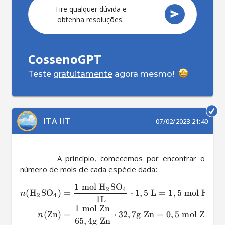
Tire qualquer dúvida e
obtenha resoluções.
CossenoGPT
Teste
gratuitamente
agora mesmo!
ITA IIT
07/02/2023 21:40
          A princípio, comecemos por encontrar o 
número de mols de cada espécie dada:
1
mol
H
SO
X
X
X
2
4
(
H
SO
)
=
⋅
1
,
5
L
=
1
,
5
mol
H
S
n
X
X
2
4
2
1
L
1
mol
Zn
(
Zn
)
=
⋅
32
,
7
g
Zn
=
0
,
5
mol
Zn
n
65
,
4
g
Zn