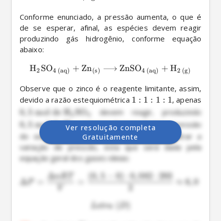
Conforme enunciado, a pressão aumenta, o que é 
de se esperar, afinal, as espécies devem reagir 
produzindo gás hidrogênio, conforme equação 
abaixo:
H
SO
+
Zn
ZnSO
+
H
X
X
X
X
X
X
X
X
2
4
(
aq
)
(
s
)
4
(
aq
)
2
(
g
)
Observe que o zinco é o reagente limitante, assim, 
devido a razão estequiométrica 
1
:
1
:
1
:
1
, apenas 
0
,
5
mol
de
H
SO
 devem reagir, produzindo 
X
X
2
4
0
,
5
mol
de
H
, este que deve aumentar a pressão 
X
Ver resolução completa
2
do sistema. Desse modo, resta-nos encontrar a 
Gratuitamente
variação de pressão, esta que será dada pela 
equação geral dos gases ideias:
Δ
(
0
,
5
−
0
)
⋅
0
,
082
⋅
293
n
RT
Δ
=
=
≈
6
,
0
atm
P
2
V
(
)
L
e
t
r
a
D