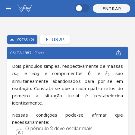
ENTRAR
VOTAR (0)
SEGUIR
06 ITA 1987 - Física
Dois pêndulos simples, respectivamente de massas 
 e 
 e comprimentos 
ℓ
 e 
ℓ
 são 
m
m
1
2
1
2
simultaneamente abandonados para por-se em 
oscilação. Constata-se que a cada quatro ciclos do 
primeiro a situação inicial é restabelecida 
identicamente.
Nessas condições pode-se afirmar que 
necessariamente: 
O pêndulo 
2
 deve oscilar mais 