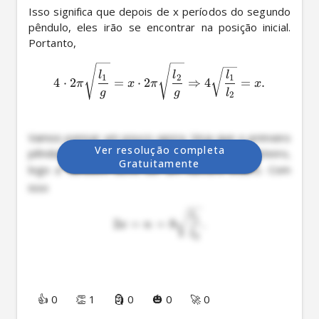
Isso significa que depois de x períodos do segundo 
pêndulo, eles irão se encontrar na posição inicial. 
l
l
l
1
2
1
4
⋅
2
=
⋅
2
⇒
4
=
.
π
x
π
x
g
g
l
2
Vamos pensar um pouco agora. Veja que o primeiro 
Ver resolução completa
pêndulo realizou um número de ciclos que é inteiro, 
Gratuitamente
logo 
 também deve ser um número inteiro. Com 
x
l
1
2
=
=
8
.
x
n
l
2
👍 0
👏 1
🗿 0
🎃 0
🚀 0