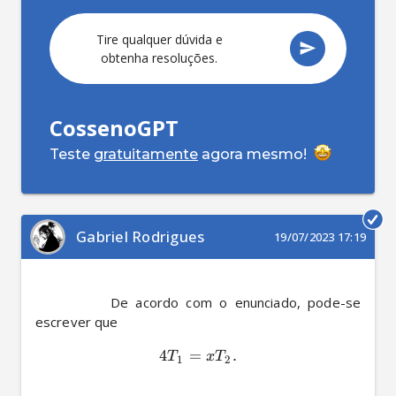
Tire qualquer dúvida e
obtenha resoluções.
CossenoGPT
Teste
gratuitamente
agora mesmo!
Gabriel Rodrigues
19/07/2023 17:19
          De acordo com o enunciado, pode-se 
4
=
.
T
x
T
1
2