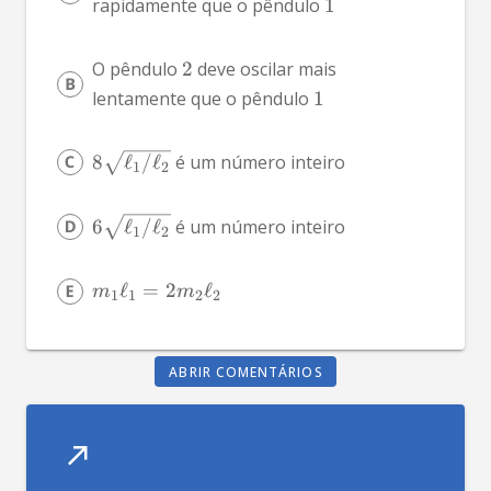
rapidamente que o pêndulo 
1
O pêndulo 
2
 deve oscilar mais 
lentamente que o pêndulo 
1
8
ℓ
/
ℓ
 é um número inteiro
1
2
6
ℓ
/
ℓ
 é um número inteiro
1
2
ℓ
=
2
ℓ
m
m
1
1
2
2
ABRIR COMENTÁRIOS