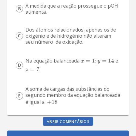
À medida que a reação prossegue o pOH 
aumenta.
Dos átomos relacionados, apenas os de 
oxigênio e de hidrogênio não alteram 
seu número  de oxidação. 
Na equação balanceada 
=
1
;
=
14
 e 
x
y
=
7
. 
z
A soma de cargas das substâncias do 
segundo membro da equação balanceada 
é igual a  
+
18
. 
ABRIR COMENTÁRIOS