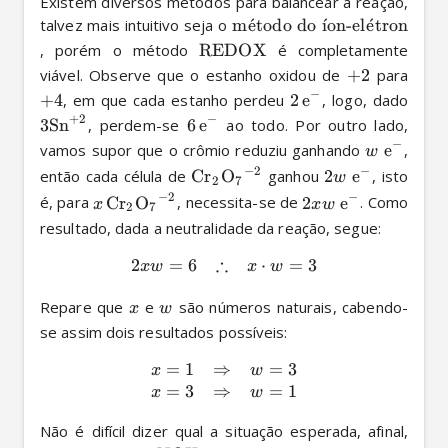
Existem diversos métodos para balancear a reação, 
talvez mais intuitivo seja o 
m
ˊ
e
todo do
ˊ
ı
on-el
ˊ
e
tron
, porém o método 
REDOX
 é completamente 
viável. Observe que o estanho oxidou de 
+
2
 para 
−
+
4
, em que cada estanho perdeu 
2
e
, logo, dado 
X
+
2
−
3
Sn
, perdem-se 
6
e
 ao todo. Por outro lado, 
X
X
−
vamos supor que o crômio reduziu ganhando 
e
, 
w
X
−
2
−
então cada célula de 
Cr
O
 ganhou 
2
e
, isto 
X
X
X
w
X
2
7
−
2
−
é, para 
Cr
O
, necessita-se de 
2
e
. Como 
X
X
X
x
x
w
X
2
7
resultado, dada a neutralidade da reação, segue:
∴
2
=
6
⋅
=
3
x
w
x
w
Repare que 
 e 
 são números naturais, cabendo-
x
w
se assim dois resultados possíveis:
=
1
⇒
=
3
x
w
=
3
⇒
=
1
x
w
Não é difícil dizer qual a situação esperada, afinal, 