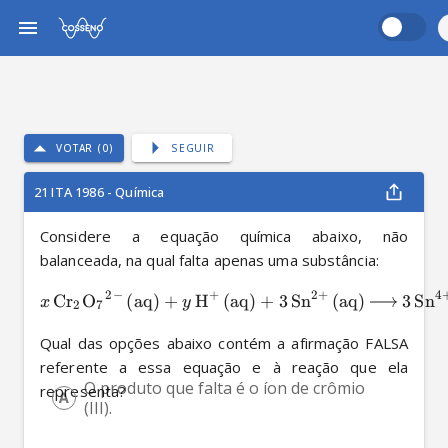
VOTAR (0)
SEGUIR
21 ITA 1986 - Química
Considere a equação química abaixo, não 
balanceada, na qual falta apenas uma substância:
2
−
+
2
+
4
Cr
O
(
aq
)
+
H
(
aq
)
+
3
Sn
(
aq
)
3
Sn
X
X
X
X
X
x
y
2
7
Qual das opções abaixo contém a afirmação FALSA 
referente a essa equação e à reação que ela 
O produto que falta é o íon de crômio 
representa?
(III). 