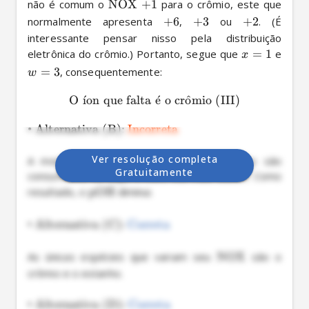
não é comum o 
NOX
+
1
 para o crômio, este que 
normalmente apresenta 
+
6
, 
+
3
 ou 
+
2
. (É 
interessante pensar nisso pela distribuição 
eletrônica do crômio.) Portanto, segue que 
=
1
 e 
x
=
3
, consequentemente:
w
O
ˊ
ı
on que falta
ˊ
e
o cr
o
ˆ
mio (III)
•
Alternativa (B):
Incorreta
Ver resolução completa
A medida que a reação acontece hidrônios são 
Gratuitamente
consumidos, ou seja, o meio fica mais básico. Como 
resultado, o 
pOH
 diminui.

•
Alternativa (C):
Correta
As únicas espécies que variam seu 
NOX
 são o 
crômio e o estanho.

•
Alternativa (D):
Correta