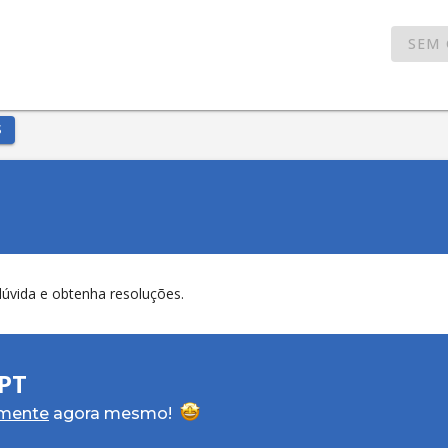
SEM 
S
PT
amente
agora mesmo!