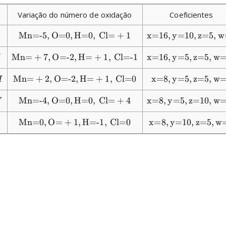
Variação do número de oxidação
Coeficientes
Mn
=
-
5
,
O
=
0
,
H
=
0
,
Cl
=
+
1
x
=
16
,
y
=
10
,
z
=
5
,
w
Mn
=
+
7
,
O
=
-
2
,
H
=
+
1
,
Cl
=
-
1
x
=
16
,
y
=
5
,
z
=
5
,
w
Mn
=
+
2
,
O
=
-
2
,
H
=
+
1
,
Cl
=
0
x
=
8
,
y
=
5
,
z
=
5
,
w
I
Mn
=
-
4
,
O
=
0
,
H
=
0
,
Cl
=
+
4
x
=
8
,
y
=
5
,
z
=
10
,
w
V
Mn
=
0
,
O
=
+
1
,
H
=
-
1
,
Cl
=
0
x
=
8
,
y
=
10
,
z
=
5
,
w