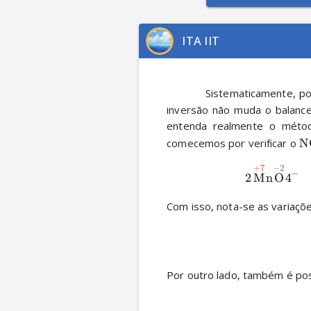
ITA IIT
          Sistematicam
inversão não muda o balancea
entenda realmente o méto
comecemos por verificar o 
N
+
7
−
2
X
−
2
M
n
O
4
Com isso, nota-se as variaçõe
Por outro lado, também é pos