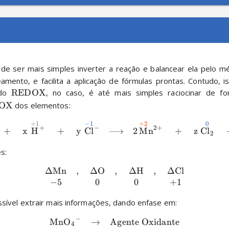
ente, pode ser mais simples inverter a reação e balancear ela pelo 
mento, e facilita a aplicação de fórmulas prontas. Contudo, i
do 
REDOX
, no caso, é até mais simples raciocinar de fo
OX
 dos elementos:
−
1
0
+
1
+
2
X
X
X
+
−
2
+
+
x
H
+
y
Cl
2
M
n
+
z
Cl
X
2
s:
ΔMn
,
ΔO
,
ΔH
,
ΔCl
−
5
0
0
+
1
sível extrair mais informações, dando enfase em:
−
MnO
→
Agente Oxidante
X
X
4