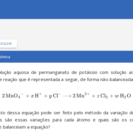
SEGUIR
ímica
olução aquosa de permanganato de potássio com solução aq
rre reação que é representada a seguir, de forma não-balanceada
−
+
−
2
+
2
MnO
+
H
+
Cl
2
Mn
+
Cl
+
H
O
X
X
X
X
X
X
X
x
y
z
w
4
2
2
to dessa equação pode ser feito pelo método da variação d
is são essas variações para cada átomo e quais são os coe
e balanceiam a equação?