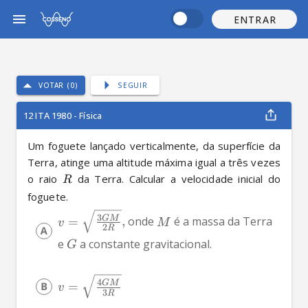
ENTRAR
VOTAR (0)
SEGUIR
12 ITA 1980 - Física
Um foguete lançado verticalmente, da superfície da 
Terra, atinge uma altitude máxima igual a três vezes 
o raio 
 da Terra. Calcular a velocidade inicial do 
R
foguete.
3
GM
=
,
 onde 
 é a massa da Terra 
v
M
2
R
e 
 a constante gravitacional.
G
4
GM
=
v
3
R