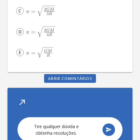
2
GM
=
v
3
R
3
GM
=
v
4
R
GM
=
v
R
ABRIR COMENTÁRIOS
Tire qualquer dúvida e
obtenha resoluções.