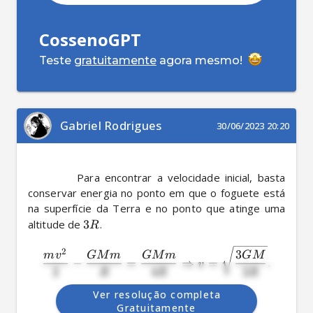
CossenoGPT
Teste
gratuitamente
agora mesmo!
Gabriel Rodrigues
30/06/2023 20:20
          Para encontrar a velocidade inicial, basta 
conservar energia no ponto em que o foguete está 
na superfície da Terra e no ponto que atinge uma 
altitude de 
3
R
2
3
m
v
GM
m
GM
m
GM
−
=
⇒
=
.
v
2
4
2
R
R
R
Ver resolução completa
Gratuitamente