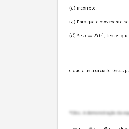
(
)
 Incorreto.

b
(
)
 Para que o movimento seja
c
∘
(
)
 Se 
=
27
0
d
α
o que é uma circunferência, po
*Obs.: A demonstração da equ
👍 1
👏 0
🗿 0
🎃 0