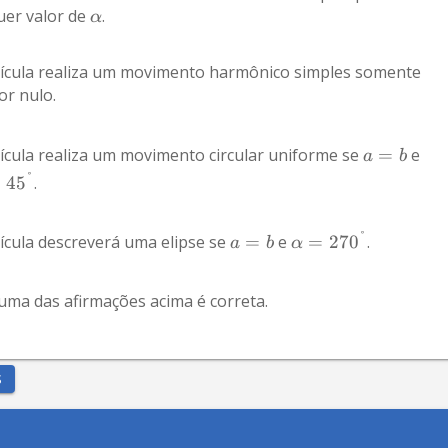
er valor de 
.
α
tícula realiza um movimento harmônico simples somente 
for nulo.
tícula realiza um movimento circular uniforme se 
=
 e 
a
b
°
=
4
5
.
°
ícula descreverá uma elipse se 
=
 e 
=
27
0
.
a
b
α
ma das afirmações acima é correta.
S