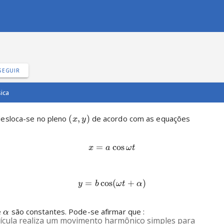
SEGUIR
sica
desloca-se no pleno 
(
,
)
 de acordo com as equações
x
y
=
cos
x
a
ω
t
=
cos
(
+
)
y
b
ω
t
α
e 
 são constantes. Pode-se afirmar que :
α
tícula realiza um movimento harmônico simples para 