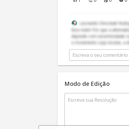
Leonardo Chrockatt Rodr
Boa noite! Por que a alternat
elipsede com excentricidade nul
o movimento seja circular, a d
Modo de Edição