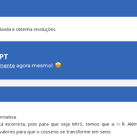
dúvida e obtenha resoluções.
PT
amente
agora mesmo!
stá incorreta, pois para que seja MHS, temos que 
=
. Alé
a
b
 valores para que o cosseno se transforme em seno.
