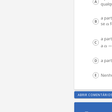
qualqu
a par
se 
 
α
a par
a 
α
a part
Nenhu
ABRIR COMENTÁRIO