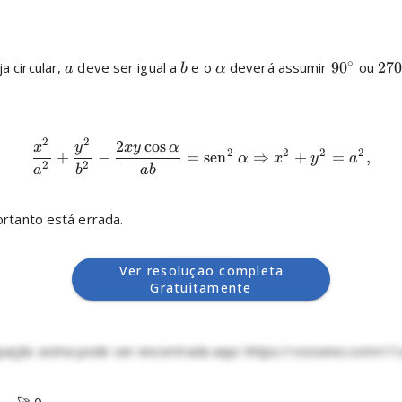
∘
 circular, 
 deve ser igual a 
 e o 
 deverá assumir 
9
0
 ou 
27
a
b
α
2
2
2
c
o
s
x
y
x
y
α
2
2
2
2
+
−
=
sen
⇒
+
=
,
α
x
y
a
2
2
a
b
ab
rtanto está errada.

Ver resolução completa
Letra
E
Gratuitamente
ação acima pode ser encontrada aqui: https://cosseno.com/r/1
🚀 0