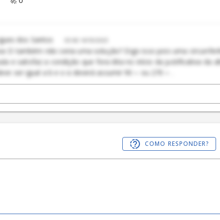
igues dos Santos
03:06 14/10/2023
iva D também não seria uma solução? Digo isso pois uma circunferê
a e satisfaz a condição que fora dita no início da justificativa da a
eve ser igual a b e o α deverá assumir 90 ∘ ou 270 ∘ .
COMO RESPONDER?