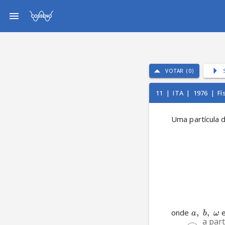
VOTAR (0)
11
|
ITA
|
1976
|
Fí
Uma partícula 
onde 
,
,
 
a
b
ω
a par