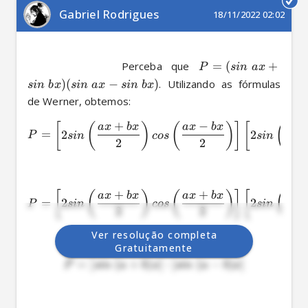
Gabriel Rodrigues
18/11/2022 02:02
          Perceba que 
=
(
+
P
s
in
a
x
)
(
−
)
. Utilizando as fórmulas 
s
in
b
x
s
in
a
x
s
in
b
x
+
−
[
(
)
(
)
]
[
(
a
x
b
x
a
x
b
x
a
x
=
2
2
P
s
in
cos
s
in
2
2
+
+
[
(
)
(
)
]
[
(
a
x
b
x
a
x
b
x
a
x
=
2
2
P
s
in
cos
s
in
2
2
Ver resolução completa
Gratuitamente
=
[
(
+
)
]
⋅
[
(
−
)
]
P
s
in
a
b
x
s
in
a
b
x