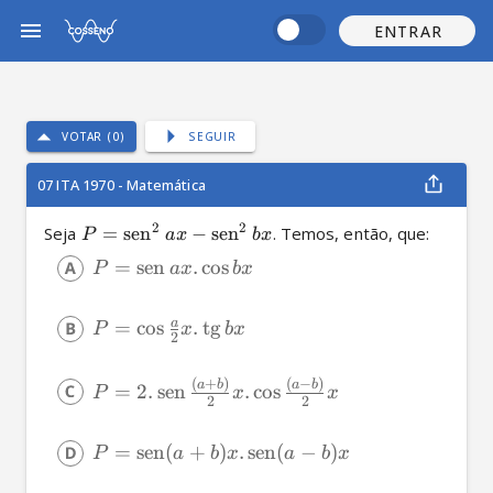
ENTRAR
VOTAR (0)
SEGUIR
07 ITA 1970 - Matemática
2
2
Seja 
=
sen
−
sen
. Temos, então, que:
P
a
x
b
x
=
sen
.
cos
P
a
x
b
x
a
=
cos
.
tg
P
x
b
x
2
(
+
)
(
−
)
a
b
a
b
=
2.
sen
.
cos
P
x
x
2
2
=
sen
(
+
)
.
sen
(
−
)
P
a
b
x
a
b
x