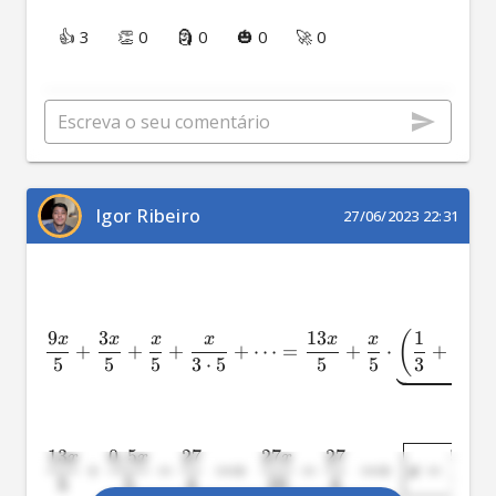
👍 3
👏 0
🗿 0
🎃 0
🚀 0
Igor Ribeiro
27/06/2023 22:31
9
3
13
1
1
(
x
x
x
x
x
x
+
+
+
+
⋯
=
+
⋅
+
+
5
5
5
3
⋅
5
5
5
3
9
1
2
13
0
,
5
27
27
27
5
x
x
x
+
=
⟹
=
⟹
=
x
5
5
4
10
4
2