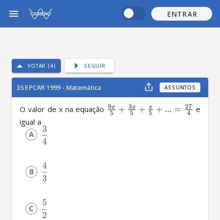
ENTRAR
VOTAR (4)
SEGUIR
35 EPCAR 1999 - Matemática
ASSUNTOS
9
3
27
x
x
x
O valor de x na equação 
+
+
+
...
=
 e 
5
5
5
4
igual a
3
4
4
3
5
2