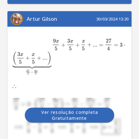
Artur Gilson
30/03/2024 13:20
9
3
27
x
x
x
+
+
+
...
=
=
3
⋅
5
5
5
4
3
(
)
x
x
+
+
...
5
5
27
9
x
−
4
5
∴
27
27
9
81
27
27
(
)
x
x
=
3
⋅
−
=
−
=
4
4
5
4
5
4
Ver resolução completa
Gratuitamente
3
1
1
5
x
x
⟹
−
=
⟹
=
⟹
=
x
4
5
4
5
2
2