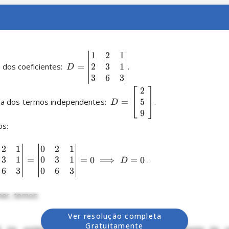
1
2
1
2
3
1
riz dos coeficientes:  
=
.

D
3
6
3
2
5
na dos termos independentes:  
=
.

D
9
s:

2
1
0
2
1
3
1
0
3
1
=
=
0
⟹
=
0
 .

D
6
3
0
6
3
er, temos:

Ver resolução completa
Gratuitamente
, há, então, pelo menos um determinante diferente de ze