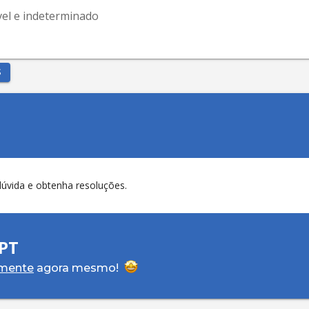
vel e indeterminado
S
dúvida e obtenha resoluções.
PT
amente
agora mesmo!