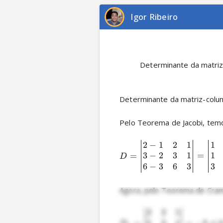
Igor Ribeiro
          Determinante da mat
Determinante da matriz-colu
Pelo Teorema de Jacobi, temo
2
−
1
2
1
1
3
−
2
3
1
1
=
=
D
6
−
3
6
3
3
Agora, pelo Teorema de Cram
2
2
1