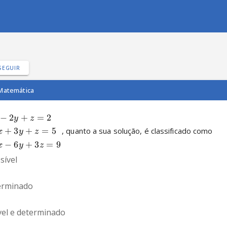
SEGUIR
Matemática
−
2
+
=
2
y
z
, quanto a sua solução, é classificado como
+
3
+
=
5
x
y
z
−
6
+
3
=
9
x
y
z
sível
erminado
vel e determinado