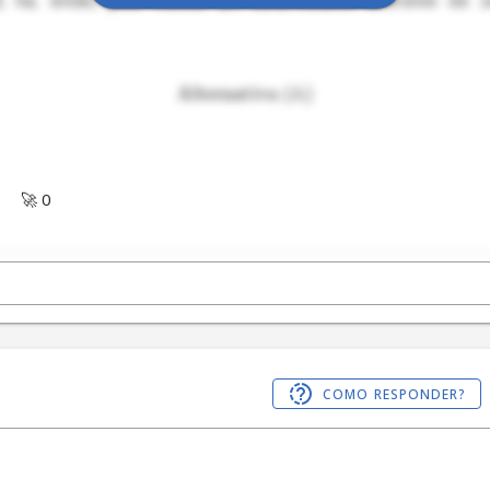
0
A
Alternativa
(
)
🚀 0
COMO RESPONDER?