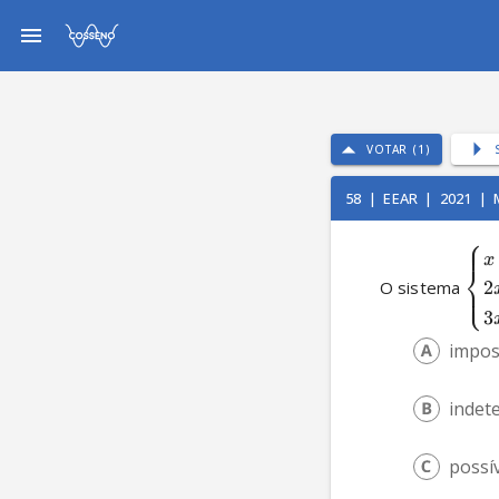
VOTAR (1)
58
|
EEAR
|
2021
|
⎧
x
⎨
O sistema 
2
⎩
3
impos
indet
possí