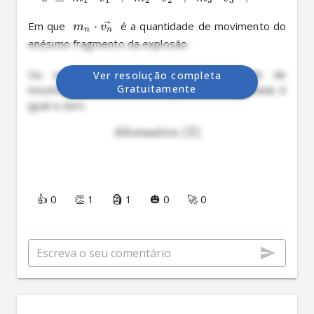
1
1
2
2
3
3
Em que  
⋅
  é a quantidade de movimento do 
m
v
n
n
enésimo fragmento da explosão.

Ou seja, a soma vetorial da quantidade de 
Ver resolução completa
Gratuitamente
movimento de todos os fragmentos da granada é 
E
Alternativa
(
)
👍 0
👏 1
🗿 1
🎃 0
🚀 0