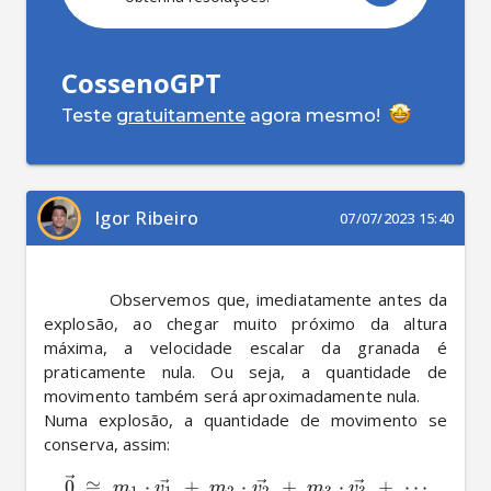
CossenoGPT
Teste
gratuitamente
agora mesmo!
Igor Ribeiro
07/07/2023 15:40
          Observemos que, imediatamente antes da 
explosão, ao chegar muito próximo da altura 
máxima, a velocidade escalar da granada é 
praticamente nula. Ou seja, a quantidade de 
movimento também será aproximadamente nula.

Numa explosão, a quantidade de movimento se 
conserva, assim:
0
≅
⋅
+
⋅
+
⋅
+
⋯
m
v
m
v
m
v