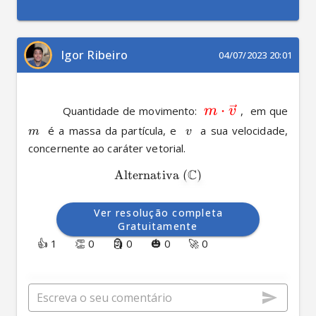
Igor Ribeiro
04/07/2023 20:01
⋅
          Quantidade de movimento:  
m
v
 ,  em que  
  é a massa da partícula, e  
  a sua velocidade, 
m
v
concernente ao caráter vetorial.
C
Alternativa
(
)
Ver resolução completa
Gratuitamente
👍 1
👏 0
🗿 0
🎃 0
🚀 0