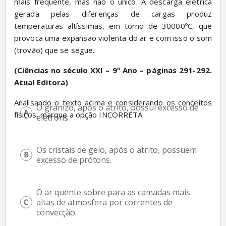
mais frequente, mas não o único. A descarga elétrica 
gerada pelas diferenças de cargas produz 
temperaturas altíssimas, em torno de 30000ºC, que 
provoca uma expansão violenta do ar e com isso o som 
(trovão) que se segue.
(Ciências no século XXI – 9º Ano – páginas 291-292. 
Atual Editora)
Analisando o texto acima e considerando os conceitos 
O granizo, após o atrito, possui excesso de 
físicos, marque a opção INCORRETA.
elétrons.
Os cristais de gelo, após o atrito, possuem 
excesso de prótons.
O ar quente sobre para as camadas mais 
altas de atmosfera por correntes de 
convecção.