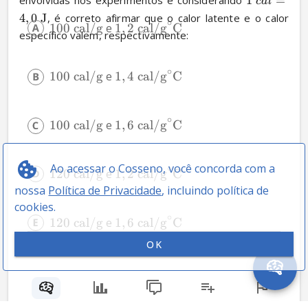
envolvidas nos experimentos e considerando 
1
=
c
a
l
4
,
0
J
, é correto afirmar que o calor latente e o calor 
∘
100
cal/g
 e 
1
,
2
cal/g
C
específico valem, respectivamente:
∘
100
cal/g
 e 
1
,
4
cal/g
C
∘
100
cal/g
 e 
1
,
6
cal/g
C
Ao acessar o Cosseno, você concorda com a
∘
120
cal/g
 e 
1
,
2
cal/g
C
nossa
Política de Privacidade
, incluindo política de
cookies.
∘
120
cal/g
 e 
1
,
6
cal/g
C
OK