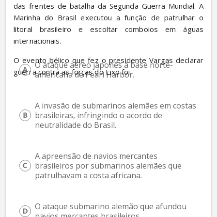
das frentes de batalha da Segunda Guerra Mundial. A 
Marinha do Brasil executou a função de patrulhar o 
litoral brasileiro e escoltar comboios em águas 
internacionais.
O evento bélico que fez o presidente Vargas declarar 
O ataque aéreo japonês à base norte-
guerra contra as forças do Eixo foi
americana de Pearl Harbor.
A invasão de submarinos alemães em costas 
brasileiras, infringindo o acordo de 
neutralidade do Brasil.
A apreensão de navios mercantes 
brasileiros por submarinos alemães que 
patrulhavam a costa africana.
O ataque submarino alemão que afundou 
navios mercantes brasileiros.