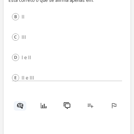
Está correto o que se afirma apenas em:
II
III
I e II
II e III