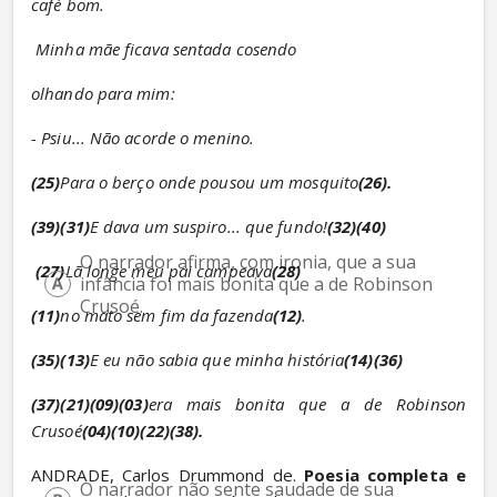
café bom.
Minha mãe ficava sentada cosendo
olhando para mim:
- Psiu... Não acorde o menino.
(25)
Para o berço onde pousou um mosquito
(26).
(39)(31)
E dava um suspiro... que fundo!
(32)(40)
O narrador afirma, com ironia, que a sua 
(27)
Lã longe meu pai campeava
(28)
infância foi mais bonita que a de Robinson 
Crusoé.
(11)
no mato sem fim da fazenda
(12)
.
(35)(13)
E eu não sabia que minha história
(14)(36)
(37)(21)(09)(03)
era mais bonita que a de Robinson 
Crusoé
(04)(10)(22)(38).
ANDRADE, Carlos Drummond de. 
Poesia completa e 
O narrador não sente saudade de sua 