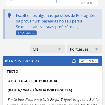
0 / 1000
Escolhemos algumas questões de Português
da prova "CN" baseadas no seu perfil!
Se quiser alterar suas preferências,
FAÇA LOGIN
CN
Português
01 CN 2005 - Português
ASSUNTOS
TEXTO I
O PORTUGUÊS DE PORTUGAL
(BAHIA,1964 - LÍNGUA PORTUGUESA)
Em Lisboa disseram a Luiz Forjaz Trigueiros que na Bahia 
o calor, além de tórrido, é constante, jamais faz frio
(03-