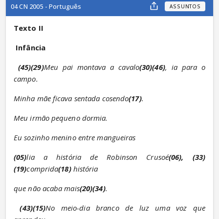
04 CN 2005 - Português
ASSUNTOS
Texto II
Infância
(45)(29)
Meu pai montava a cavalo
(30)(46)
, ia para o 
campo.
Minha mãe ficava sentada cosendo
(17)
.
Meu irmão pequeno dormia.
Eu sozinho menino entre mangueiras
(05)
lia a história de Robinson Crusoé
(06), (33)
(19)
comprida
(18)
 história
que não acaba mais
(20)(34)
.
(43)(15)
No meio-dia branco de luz uma voz que 