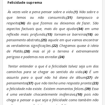
Felicidade suprema
Às vezes vale a pena pensar sobre a vida.
(1)
 Não sobre o 
que temos ou não consumido,
(31)
 tampouco a 
respeito
(36)
 do que fizemos ou deixamos de fazer. São 
aspectos factuais que, mais do que ajudar
(34)
 em uma 
reflexão mais profunda,
(15)
 tornam-se barreiras
(18)
 ao 
pensamento abstrato,
(25)
 aquele em que vamos encontrar 
as verdadeiras significações.
(22)
 Chegamos quase à ideia 
de Platão,
(28)
 mas aí já o terreno é extremamente 
perigoso e podemos nos enredar.
(24)
Tentar entender o que é a felicidade talvez seja um dos 
caminhos para se chegar ao sentido da vida.
(4)
 É um 
assunto para o qual não há dona de álbum
(27)
 de 
pensamentos
(37)
 que não tenha uma resposta pronta:
(23)
a felicidade não existe. Existem momentos felizes.
(39)
 Essa 
é uma verdade chocantemente inofensiva,
(10)
 pois não 
chega a pensar o que seja a felicidade como também não 