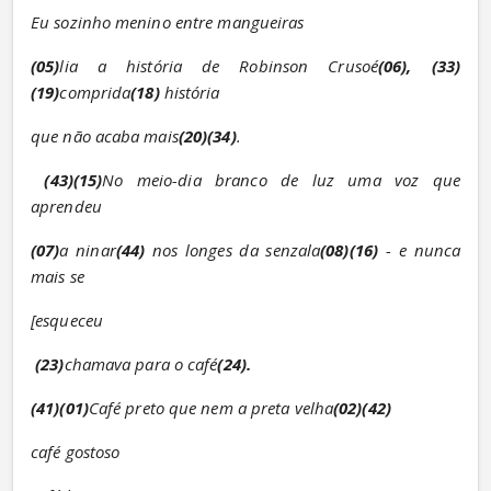
Eu sozinho menino entre mangueiras
(05)
lia a história de Robinson Crusoé
(06), (33)
(19)
comprida
(18)
 história
que não acaba mais
(20)(34)
.
(43)(15)
No meio-dia branco de luz uma voz que 
aprendeu
(07)
a ninar
(44)
 nos longes da senzala
(08)(16)
 - e nunca 
mais se
[esqueceu
(23)
chamava para o café
(24).
(41)(01)
Café preto que nem a preta velha
(02)(42)
café gostoso