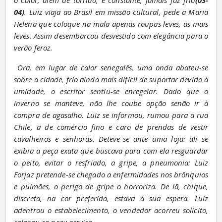
04)
. Luiz viaja ao Brasil em missão cultural, pede a Maria 
Helena que coloque na mala apenas roupas leves, as mais 
leves. Assim desembarcou desvestido com elegância para o 
verão feroz.
Ora, em lugar de calor senegalês, uma onda abateu-se 
sobre a cidade, frio ainda mais difícil de suportar devido à 
umidade, o escritor sentiu-se enregelar. Dado que o 
inverno se manteve, não lhe coube opção senão ir à 
compra de agasalho. Luiz se informou, rumou para a rua 
Chile, a de comércio fino e caro de prendas de vestir 
cavalheiros e senhoras. Deteve-se ante uma loja: ali se 
exibia a peça exata que buscava para com ela resguardar 
o peito, evitar o resfriado, a gripe, a pneumonia: Luiz 
Forjaz pretende-se chegado a enfermidades nos brônquios 
e pulmões, o perigo de gripe o horroriza. De lã, chique, 
discreta, na cor preferida, estava à sua espera. Luiz 
adentrou o estabelecimento, o vendedor acorreu solícito, 
colocou-se a seu serviço.