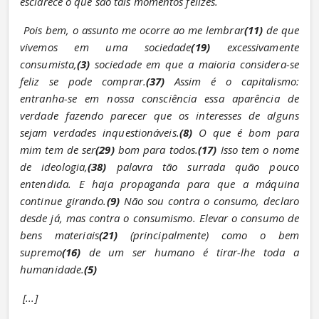
esclarece o que são tais momentos felizes.
Pois bem, o assunto me ocorre ao me lembrar
(11)
 de que 
vivemos em uma sociedade
(19)
 excessivamente 
consumista,
(3)
 sociedade em que a maioria considera-se 
feliz se pode comprar.
(37)
 Assim é o capitalismo: 
entranha-se em nossa consciência essa aparência de 
verdade fazendo parecer que os interesses de alguns 
sejam verdades inquestionáveis.
(8)
 O que é bom para 
mim tem de ser
(29)
 bom para todos.
(17)
 Isso tem o nome 
de ideologia,
(38)
 palavra tão surrada quão pouco 
entendida. E haja propaganda para que a máquina 
continue girando.
(9)
 Não sou contra o consumo, declaro 
desde já, mas contra o consumismo. Elevar o consumo de 
bens materiais
(21)
 (principalmente) como o bem 
supremo
(16)
 de um ser humano é tirar-lhe toda a 
humanidade.
(5)
[...]