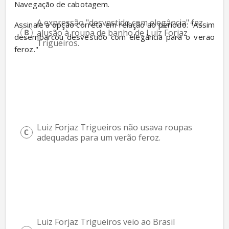
Navegação de cabotagem.
A expressão "desvestido com elegância" faz 
Assinale a opção correta em relação ao período: "Assim 
alusão à roupa de banho de Luiz Forjaz 
desembarcou desvestido com elegância para o verão 
Trigueiros.
feroz."
Luiz Forjaz Trigueiros não usava roupas 
adequadas para um verão feroz.
Luiz Forjaz Trigueiros veio ao Brasil 