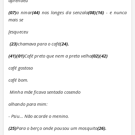
aprendeu
(07)
a ninar
(44)
 nos longes da senzala
(08)(16)
 - e nunca 
mais se
[esqueceu
(23)
chamava para o café
(24).
(41)(01)
Café preto que nem a preta velha
(02)(42)
café gostoso
café bom.
Minha mãe ficava sentada cosendo
olhando para mim:
- Psiu... Não acorde o menino.
(25)
Para o berço onde pousou um mosquito
(26).