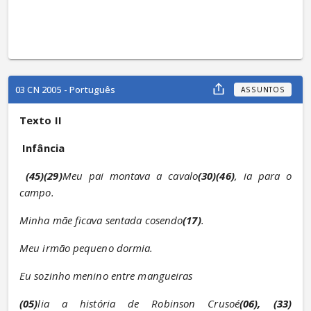
03 CN 2005 - Português
ASSUNTOS
Texto II
Infância
(45)(29)
Meu pai montava a cavalo
(30)(46)
, ia para o 
campo.
Minha mãe ficava sentada cosendo
(17)
.
Meu irmão pequeno dormia.
Eu sozinho menino entre mangueiras
(05)
lia a história de Robinson Crusoé
(06), (33)