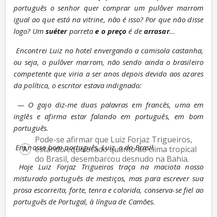
português o senhor quer comprar um pulôver marrom 
igual ao que está na vitrine, não é isso? Por que não disse 
logo? Um 
suéter
 porreta 
e o preço
 é de 
arrasar
...
Encontrei Luiz no hotel envergando a camisola castanha, 
ou seja, o pulôver marrom, não sendo ainda o brasileiro 
competente que viria a ser anos depois devido aos azares 
da política, o escritor estava indignado:
— O gajo diz-me duas palavras em francês, uma em 
inglês e afirma estar falando em português, em bom 
português.
Pode-se afirmar que Luiz Forjaz Trigueiros, 
Em nosso bom português, Luiz, o do Brasil.
estando equivocado quanto ao clima tropical 
do Brasil, desembarcou desnudo na Bahia.
Hoje Luiz Forjaz Trigueiros traça na maciota nosso 
misturado português de mestiços, mas para escrever sua 
prosa escorreita, forte, tenra e colorida, conserva-se fiel ao 
português de Portugal, à língua de Camões.