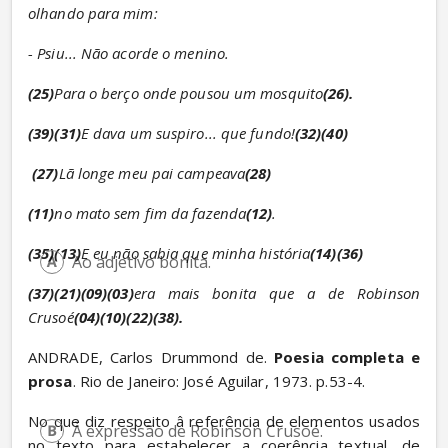
olhando para mim:
- Psiu... Não acorde o menino.
(25)
Para o berço onde pousou um mosquito
(26).
(39)(31)
E dava um suspiro... que fundo!
(32)(40)
(27)
Lã longe meu pai campeava
(28)
(11)
no mato sem fim da fazenda
(12)
.
(35)(13)
E eu não sabia que minha história
(14)(36)
Ao adjetivo bonita.
(37)(21)(09)(03)
era mais bonita que a de Robinson 
Crusoé
(04)(10)(22)(38).
ANDRADE, Carlos Drummond de. 
Poesia completa e 
prosa
. Rio de Janeiro: José Aguilar, 1973. p.53-4.
No que diz respeito â referência de elementos usados 
À expressão de Robinson Crusoé.
no texto para estabelecer a coerência textual, de 