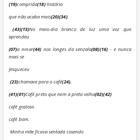
(19)
comprida
(18)
 história
que não acaba mais
(20)(34)
.
(43)(15)
No meio-dia branco de luz uma voz que 
aprendeu
(07)
a ninar
(44)
 nos longes da senzala
(08)(16)
 - e nunca 
mais se
[esqueceu
(23)
chamava para o café
(24).
(41)(01)
Café preto que nem a preta velha
(02)(42)
café gostoso
café bom.
Minha mãe ficava sentada cosendo