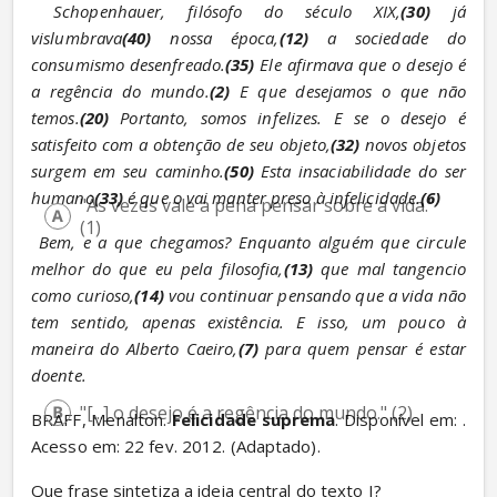
Schopenhauer, filósofo do século XIX,
(30)
 já 
vislumbrava
(40)
 nossa época,
(12)
 a sociedade do 
consumismo desenfreado.
(35)
 Ele afirmava que o desejo é 
a regência do mundo.
(2)
 E que desejamos o que não 
temos.
(20)
 Portanto, somos infelizes. E se o desejo é 
satisfeito com a obtenção de seu objeto,
(32)
 novos objetos 
surgem em seu caminho.
(50)
 Esta insaciabilidade do ser 
humano
(33)
 é que o vai manter preso à infelicidade.
(6)
"Às vezes vale a pena pensar sobre a vida." 
(1)
Bem, e a que chegamos? Enquanto alguém que circule 
melhor do que eu pela filosofia,
(13)
 que mal tangencio 
como curioso,
(14)
 vou continuar pensando que a vida não 
tem sentido, apenas existência. E isso, um pouco à 
maneira do Alberto Caeiro,
(7)
 para quem pensar é estar 
doente.
"[...] o desejo é a regência do mundo." (2)
BRAFF, Menalton. 
Felicidade suprema
. Disponível em: 
. 
Acesso em: 22 fev. 2012. (Adaptado).
Que frase sintetiza a ideia central do texto I?