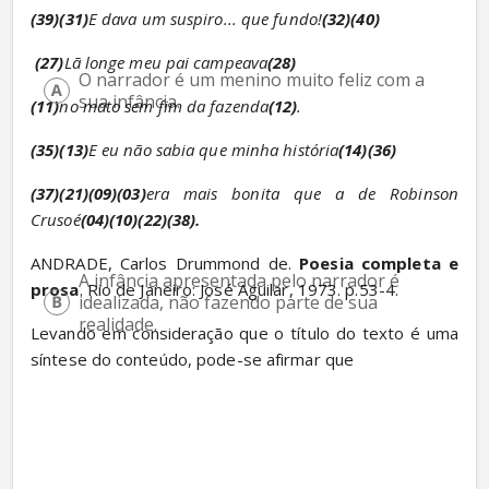
(39)(31)
E dava um suspiro... que fundo!
(32)(40)
(27)
Lã longe meu pai campeava
(28)
O narrador é um menino muito feliz com a 
sua infância.
(11)
no mato sem fim da fazenda
(12)
.
(35)(13)
E eu não sabia que minha história
(14)(36)
(37)(21)(09)(03)
era mais bonita que a de Robinson 
Crusoé
(04)(10)(22)(38).
ANDRADE, Carlos Drummond de. 
Poesia completa e 
A infância apresentada pelo narrador é 
prosa
. Rio de Janeiro: José Aguilar, 1973. p.53-4.
idealizada, não fazendo parte de sua 
realidade.
Levando em consideração que o título do texto é uma 
síntese do conteúdo, pode-se afirmar que