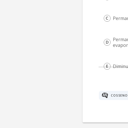
Perman
Perman
evapor
Diminu
COSSENO