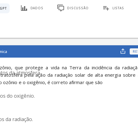
DADOS
DISCUSSÃO
LISTAS
GPT
mica
RE
nio, que protege a vida na Terra da incidência da radiação 
tos da atmosfera.
tratosfera pela ação da radiação solar de alta energia sobre 
o ozônio e o oxigênio, é correto afirmar que são
os do oxigênio.
os da radiação.