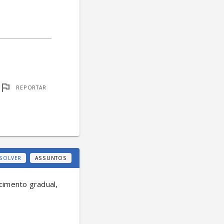
REPORTAR
SOLVER
ASSUNTOS
imento gradual, 