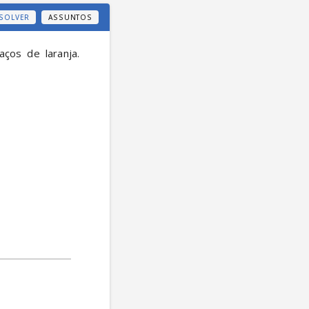
SOLVER
ASSUNTOS
os de laranja. 