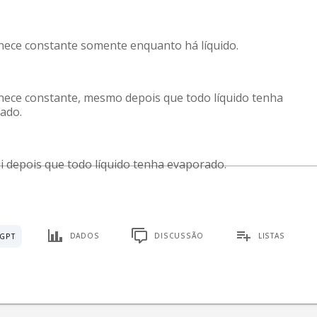
ece constante somente enquanto há líquido.
ece constante, mesmo depois que todo líquido tenha 
ado.
i depois que todo líquido tenha evaporado.
DADOS
DISCUSSÃO
LISTAS
GPT