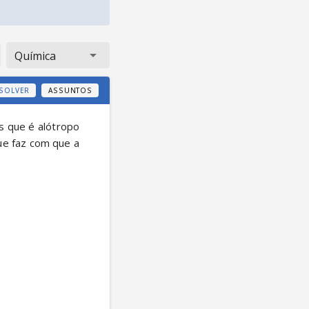
Química
SOLVER
ASSUNTOS
 que é alótropo 
ue faz com que a 