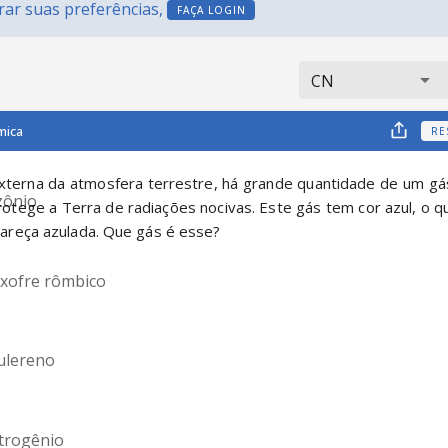
erar suas preferências,
FAÇA LOGIN
CN
mica
RE
xterna da atmosfera terrestre, há grande quantidade de um gás
zônio
otege a Terra de radiações nocivas. Este gás tem cor azul, o q
reça azulada. Que gás é esse?
nxofre rômbico
fulereno
itrogênio