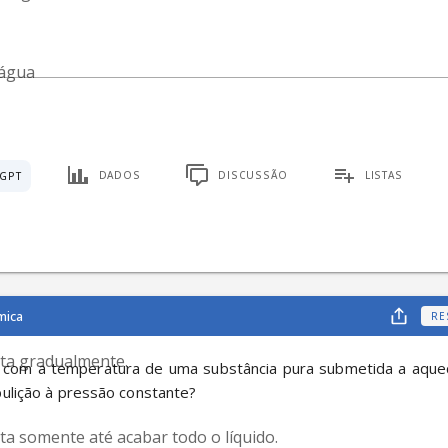
 água
DADOS
DISCUSSÃO
LISTAS
GPT
mica
RE
a gradualmente.
com a temperatura de uma substância pura submetida a aquec
bulição à pressão constante?
a somente até acabar todo o líquido.