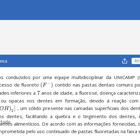
mica
RE
s conduzidos por uma equipe multidisciplinar da UNICAMP (U
−
cesso de fluoreto 
(
)
 contido nas pastas dentais comuns p
F
ades inferiores a 
7
 anos de idade, a fluorose, doença caracteri
 ou opacas nos dentes em formação, devido à reação com a
)
]
 , um sólido presente nas camadas superficiais dos den
O
H
2
s dentes, facilitando a quebra e o tingimento dos dentes, e
idade.
antes alimentícios. De acordo com as informações fornecidas, q
prometida pelo uso continuado de pastas fluoretadas na faixa e