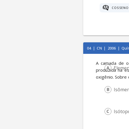
COSSENO
04
|
CN
|
2006
|
Quí
A camada de ozô
Elemen
produzida na es
oxigênio. Sobre 
Isômer
Isótop