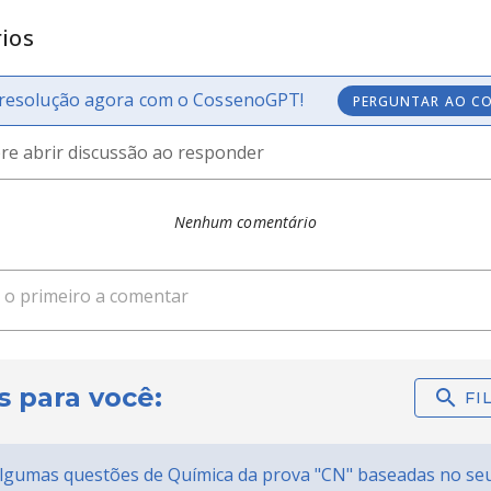
ios
resolução agora com o CossenoGPT!
PERGUNTAR AO C
e abrir discussão ao responder
Nenhum comentário
s para você:
gumas questões de Química da prova "CN" baseadas no seu 