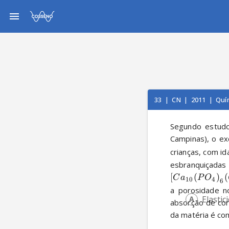
33
|
CN
|
2011
|
Quí
Segundo estudo
Campinas), o ex
crianças, com id
esbranquiçadas
[
(
)
(
C
a
P
O
10
4
6
a porosidade no
Elastic
absorção de cor
da matéria é com