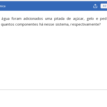
mica
RE
gua foram adicionados uma pitada de açúcar, gelo e pedaç
e quantos componentes há nesse sistema, respectivamente?