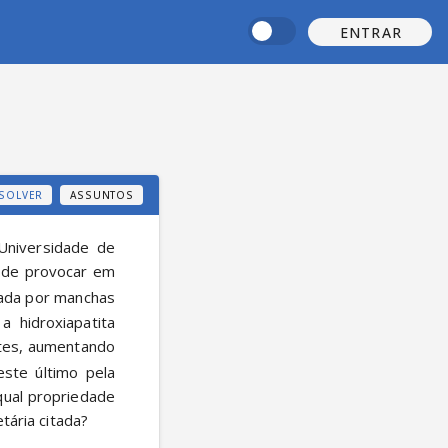
ENTRAR
SOLVER
ASSUNTOS
niversidade de 
ode provocar em 
zada por manchas 
 hidroxiapatita 
tes, aumentando 
ste último pela 
ual propriedade 
tária citada?