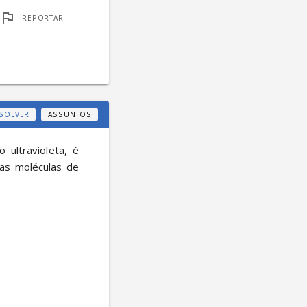
REPORTAR
SOLVER
ASSUNTOS
ultravioleta, é 
as moléculas de 