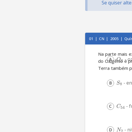
Se quiser alt
01
|
CN
|
2005
|
Quí
Na parte mais e
 - o
O
do Oxigênio e pr
3
Terra também pa
 - e
S
8
 - 
C
54
 - n
N
2