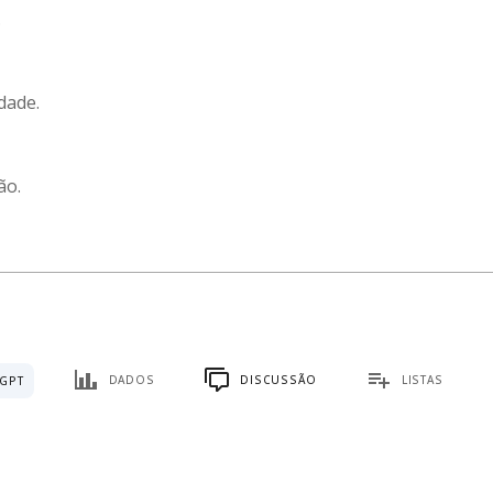
.
dade.
ão.
DADOS
DISCUSSÃO
LISTAS
GPT