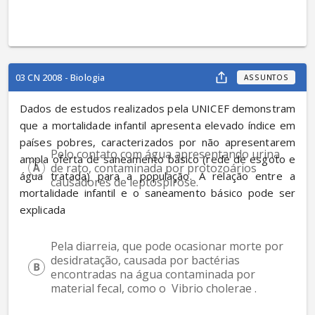
03 CN 2008 - Biologia
ASSUNTOS
Dados de estudos realizados pela UNICEF demonstram 
que a mortalidade infantil apresenta elevado índice em 
países pobres, caracterizados por não apresentarem 
Pelo contato com água apresentando urina 
ampla oferta de saneamento básico (rede de esgoto e 
de rato, contaminada por protozoários 
água tratada) para a população. A relação entre a 
causadores de leptospirose.
mortalidade infantil e o saneamento básico pode ser 
explicada
Pela diarreia, que pode ocasionar morte por 
desidratação, causada por bactérias 
encontradas na água contaminada por 
material fecal, como o  Vibrio cholerae .