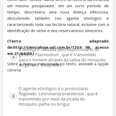
um mesmo pesquisador, em um curto período de 
tempo, descrevera uma nova doença infecciosa, 
descobrindo também seu agente etiológico e 
caracterizando toda sua história natural, inclusive com a 
identificação do vetor e dos reservatórios silvestres.
(Texto adaptado 
de:http://cienciahoje.uol.com.br/13S4 96, acesso 
A doença é causada pelo esporozoário do 
em 21/04/09.)
gênero  Plasmodium , que é transmitido 
para o homem através da saliva do mosquito 
Sobre a doença mencionada no texto, assinale a opção 
do gênero  Anopheles .
correta.
O agente etiológico é o protozoário 
flagelado  Leishmania brasiliensis , que ê 
transmitido por meio da picada do 
mosquito-palha ou birigui.