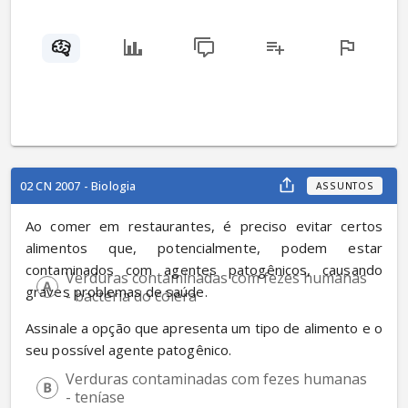
02 CN 2007 - Biologia
ASSUNTOS
Ao comer em restaurantes, é preciso evitar certos 
alimentos que, potencialmente, podem estar 
contaminados com agentes patogênicos, causando 
Verduras contaminadas com fezes humanas 
graves problemas de saúde.
- bactéria do cólera
Assinale a opção que apresenta um tipo de alimento e o 
seu possível agente patogênico.
Verduras contaminadas com fezes humanas 
- teníase