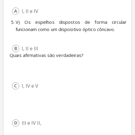
I, II e IV
V) Os espelhos dispostos de forma circular 
funcionam como um dispositivo óptico côncavo. 
I, II e III
 Quais afirmativas são verdadeiras?
I, IV e V
III e IV II,