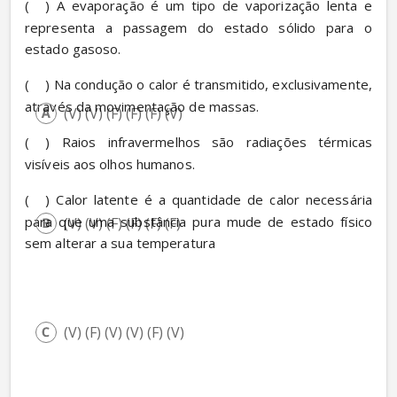
(
) A evaporação é um tipo de vaporização lenta e 
representa a passagem do estado sólido para o 
estado gasoso.
(
) Na condução o calor é transmitido, exclusivamente, 
através da movimentação de massas.
(V) (V) (F) (F) (F) (V)
(
) Raios infravermelhos são radiações térmicas 
visíveis aos olhos humanos.
(
) Calor latente é a quantidade de calor necessária 
para que uma substância pura mude de estado físico 
(V) (V) (F) (F) (F) (F)
sem alterar a sua temperatura
(V) (F) (V) (V) (F) (V)