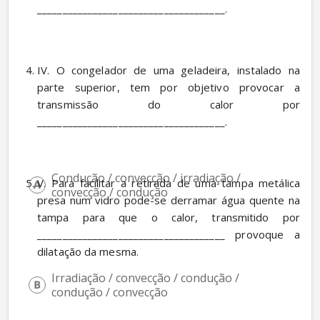
_____________________________________. 
IV. O congelador de uma geladeira, instalado na 
parte superior, tem por objetivo provocar a 
transmissão do calor por 
_____________________________________. 
Condução / convecção / irradiação / 
V. Para facilitar a retirada de uma tampa metálica 
convecção / condução
presa num vidro pode-se derramar água quente na 
tampa para que o calor, transmitido por 
_____________________________________ provoque a 
dilatação da mesma. 
Irradiação / convecção / condução / 
condução / convecção