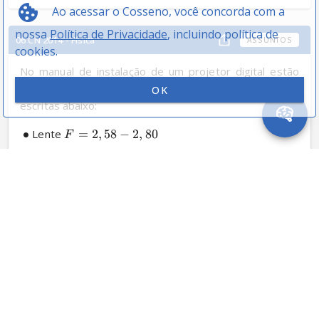
Ao acessar o Cosseno, você concorda com a
nossa
Política de Privacidade
, incluindo política de
06 CN 2014 - Física
ASSUNTOS
cookies.
No manual de instalação de um projetor digital estão 
escritas várias especificações. Algumas dessas estão 
OK
escritas abaixo:
∙
 Lente 
=
2
,
58
−
2
,
80
F
∙
 Lâmpada de 
190
W
∙
 Fonte de alimentação 
100
V
−
240
V
A
C
∙
 Peso 
=
2
,
3
k
g
∘
∘
∙
 Temperatura de funcionamento 
0
−
40
 ao 
C
C
nível do mar
 Analise as afirmativas a seguir sobre essas 
especificações.