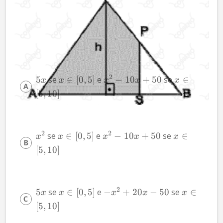
2
5
 se 
∈
[
0
,
5
]
 e 
−
10
+
50
 se 
∈
x
x
x
x
x
[
5
,
10
]
2
2
 se 
∈
[
0
,
5
]
 e 
−
10
+
50
 se 
∈
x
x
x
x
x
[
5
,
10
]
2
5
 se 
∈
[
0
,
5
]
 e 
−
+
20
−
50
 se 
∈
x
x
x
x
x
[
5
,
10
]