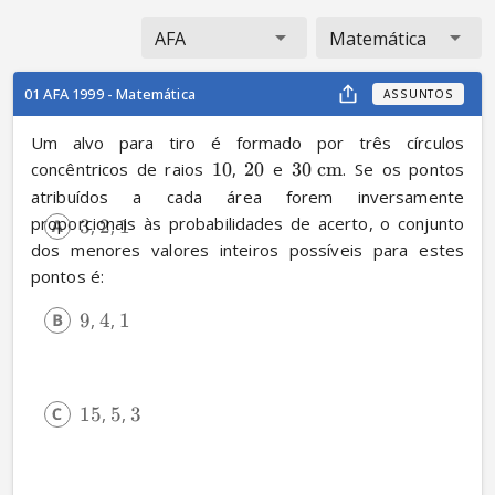
AFA
Matemática
01 AFA 1999 - Matemática
ASSUNTOS
Um alvo para tiro é formado por três círculos 
concêntricos de raios 
10
, 
20
 e 
30
cm
. Se os pontos 
atribuídos a cada área forem inversamente 
proporcionais às probabilidades de acerto, o conjunto 
3
, 
2
, 
1
dos menores valores inteiros possíveis para estes 
pontos é:
9
, 
4
, 
1
15
, 
5
, 
3