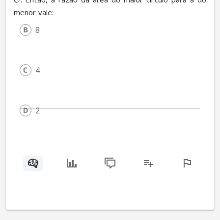
C
menor vale:
8
4
2