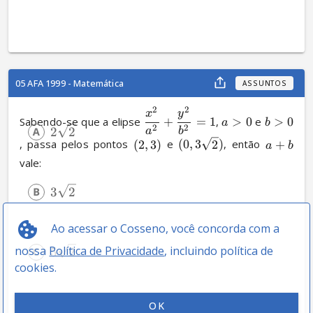
05 AFA 1999 - Matemática
ASSUNTOS
2
2
x
y
Sabendo-se que a elipse 
+
=
1
, 
>
0
 e 
>
0
a
b
2
2
2
2
a
b
, passa pelos pontos 
(
2
,
3
)
 e 
(
0
,
3
2
)
, então 
+
a
b
vale:
3
2
Ao acessar o Cosseno, você concorda com a
nossa
Política de Privacidade
, incluindo política de
5
2
cookies.
OK
6
2