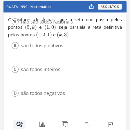
04 AFA 1999 - Matemática
ASSUNTOS
Os valores de 
 para que a reta que passa pelos 
k
não são todos racionais
pontos 
(
5
,
)
 e 
(
1
,
0
)
 seja paralela à reta definitiva 
k
pelos pontos 
(
−
2
,
1
)
 e 
(
,
3
)
:
k
são todos positivos
são todos inteiros
são todos negativos