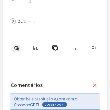
2
2
5
−
1
Comentários
Obtenha a resolução agora com o
CossenoGPT!
COSSENOGPT