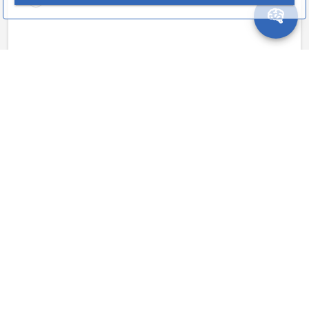
06 AFA 1999 - Matemática
ASSUNTOS
π
2
2
A soma das soluções da equação 
tg
+
sen
=
x
x
2
3
c
o
s
, pertencentes ao intervalo fechado 
[
0
,
2
]
 é:
x
π
2
π
4
π