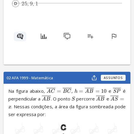
25
, 
9
, 
1
02 AFA 1999 - Matemática
ASSUNTOS
Na figura abaixo, 
=
, 
=
=
10
 e 
 é 
A
C
BC
h
A
B
SP
perpendicular a 
. O ponto 
 percorre 
 e 
=
A
B
S
A
B
A
S
. Nessas condições, a área da figura sombreada pode 
x
ser expressa por: