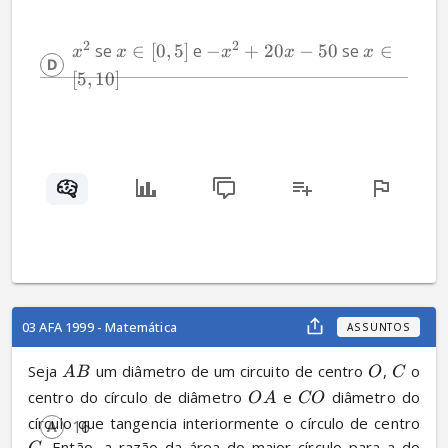
2
2
 se 
∈
[
0
,
5
]
 e 
−
+
20
−
50
 se 
∈
x
x
x
x
x
[
5
,
10
]
03 AFA 1999 - Matemática
ASSUNTOS
Seja 
 um diâmetro de um circuito de centro 
, 
 o 
A
B
O
C
centro do círculo de diâmetro 
 e 
 diâmetro do 
O
A
CO
círculo que tangencia interiormente o círculo de centro 
16
. Então, a razão da área do maior círculo para a do 