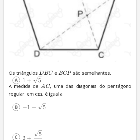
Os triângulos 
 e 
 são semelhantes.
D
BC
BCP
1
+
5
A medida de 
, uma das diagonais do pentágono 
A
C
regular, em 
cm
, é igual a
−
1
+
5
5
2
+