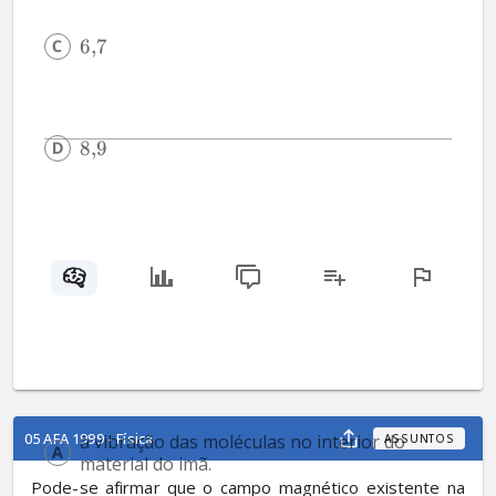
6
,
7
8
,
9
05 AFA 1999 - Física
à vibração das moléculas no interior do 
ASSUNTOS
material do imã.
Pode-se afirmar que o campo magnético existente na 