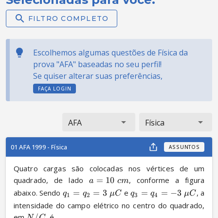
FILTRO COMPLETO
Escolhemos algumas questões de Física da
prova "AFA" baseadas no seu perfil!
Se quiser alterar suas preferências,
FAÇA LOGIN
AFA
Física
01 AFA 1999 - Física
ASSUNTOS
Quatro cargas são colocadas nos vértices de um 
quadrado, de lado 
=
10
, conforme a figura 
a
c
m
abaixo. Sendo 
=
=
3
 e 
=
=
−
3
, a 
q
q
μ
C
q
q
μ
C
1
2
3
4
intensidade do campo elétrico no centro do quadrado, 
em 
/
, é
N
C