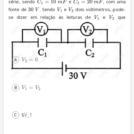
série, sendo 
=
10
 e 
=
20
, com uma 
C
m
F
C
m
F
1
2
fonte de 
30
. Sendo 
 e 
 dois voltímetros, pode-
V
V
V
1
2
se dizer em relação às leituras de 
 e 
 que
V
V
1
2
=
0
V
2
=
V
V
1
2
$V_1