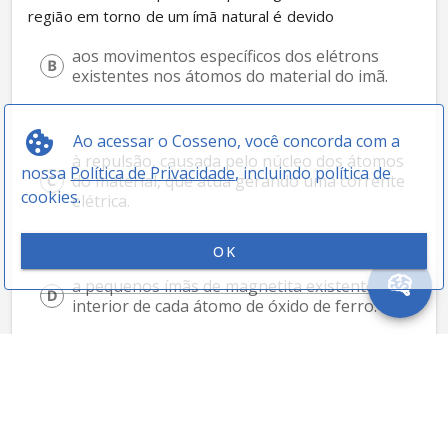
região em torno de um ímã natural é devido
aos movimentos específicos dos elétrons 
existentes nos átomos do material do imã.
Ao acessar o Cosseno, você concorda com a
à repulsão, causada pelo núcleo dos átomos 
nossa
Política de Privacidade
, incluindo política de
do material, que atua gerando uma corrente 
cookies.
elétrica.
OK
a pequenos ímãs de magnetita existentes no 
interior de cada átomo de óxido de ferro.