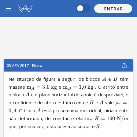
ENTRAR
03 AFA 2017 - Física
Na situação da figura a seguir, os blocos 
 e 
 têm 
A
B
massas 
m
=
3
,
0
kg
 e 
m
=
1
,
0
kg
 . O atrito entre 
A
B
o bloco 
 e o plano horizontal de apoio é desprezível, e 
A
o coeficiente de atrito estático entre 
 e 
 vale 
=
B
A
μ
e
0
,
4
. O bloco 
 está preso numa mola ideal, inicialmente 
A
não deformada, de constante elástica 
=
160
N
/
m
K
que, por sua vez, está presa ao suporte 
.
S