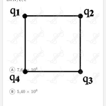
6
7
,
64
×
1
0
6
5
,
40
×
1
0