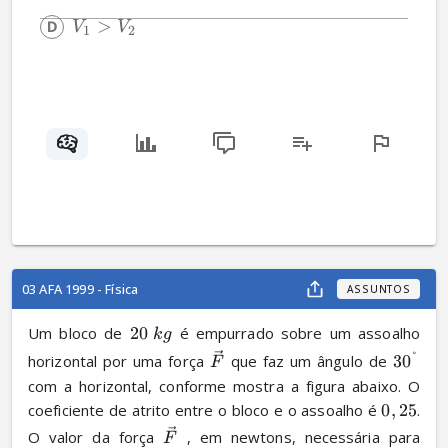
>
V
V
1
2
03 AFA 1999 - Física
ASSUNTOS
Um bloco de 
20
 é empurrado sobre um assoalho 
k
g
°
horizontal por uma força 
 que faz um ângulo de 
3
0
F
com a horizontal, conforme mostra a figura abaixo. O 
coeficiente de atrito entre o bloco e o assoalho é 
0
,
25
. 
O valor da força 
 , em newtons, necessária para 
F