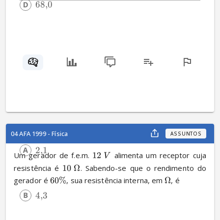
68
,
0
04 AFA 1999 - Física
ASSUNTOS
2
,
1
Um gerador de f.e.m. 
12
 alimenta um receptor cuja 
V
resistência é 
10
Ω
. Sabendo-se que o rendimento do 
gerador é 
60%
, sua resistência interna, em 
Ω
, é
4
,
3