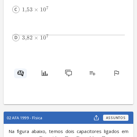
7
1
,
53
×
1
0
7
3
,
82
×
1
0
02 AFA 1999 - Física
ASSUNTOS
Na figura abaixo, temos dois capacitores ligados em 