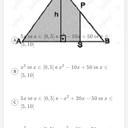
2
5
 se 
∈
[
0
,
5
]
 e 
−
10
+
50
 se 
∈
x
x
x
x
x
[
5
,
10
]
2
2
 se 
∈
[
0
,
5
]
 e 
−
10
+
50
 se 
∈
x
x
x
x
x
[
5
,
10
]
2
5
 se 
∈
[
0
,
5
]
 e 
−
+
20
−
50
 se 
∈
x
x
x
x
x
[
5
,
10
]
2
2