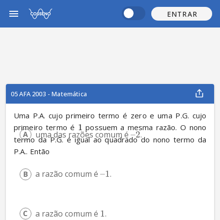
ENTRAR
05 AFA 2003 - Matemática
Uma P.A. cujo primeiro termo é zero e uma P.G. cujo 
primeiro termo é 
1
 possuem a mesma razão. O nono 
uma das razões comum é 
–2
.
termo da P.G. é igual ao quadrado do nono termo da 
P.A.. Então
a razão comum é 
–1
.
a razão comum é 
1
.