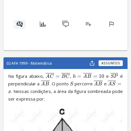
02 AFA 1999 - Matemática
ASSUNTOS
Na figura abaixo, 
=
, 
=
=
10
 e 
 é 
A
C
BC
h
A
B
SP
perpendicular a 
. O ponto 
 percorre 
 e 
=
A
B
S
A
B
A
S
. Nessas condições, a área da figura sombreada pode 
x
ser expressa por: