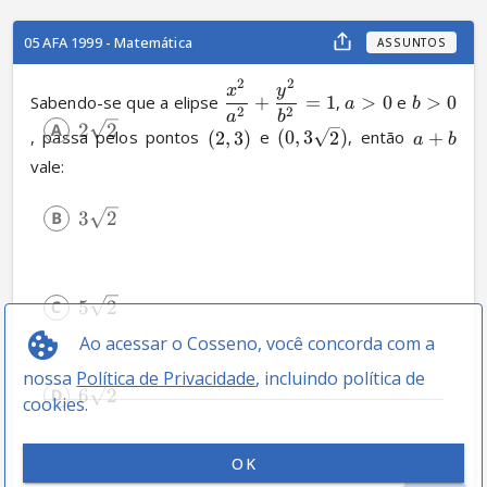
05 AFA 1999 - Matemática
ASSUNTOS
2
2
x
y
Sabendo-se que a elipse 
+
=
1
, 
>
0
 e 
>
0
a
b
2
2
a
b
2
2
, passa pelos pontos 
(
2
,
3
)
 e 
(
0
,
3
2
)
, então 
+
a
b
vale:
3
2
5
2
Ao acessar o Cosseno, você concorda com a
nossa
Política de Privacidade
, incluindo política de
6
2
cookies.
OK