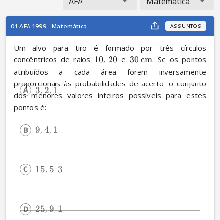
AFA
Matemática
01 AFA 1999 - Matemática
ASSUNTOS
Um alvo para tiro é formado por três círculos 
concêntricos de raios 
10
, 
20
 e 
30
cm
. Se os pontos 
atribuídos a cada área forem inversamente 
proporcionais às probabilidades de acerto, o conjunto 
3
, 
2
, 
1
dos menores valores inteiros possíveis para estes 
pontos é:
9
, 
4
, 
1
15
, 
5
, 
3
25
, 
9
, 
1