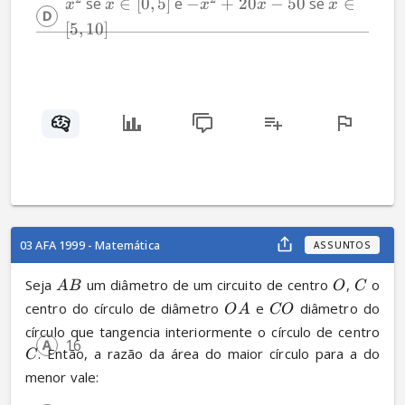
 se 
∈
[
0
,
5
]
 e 
−
+
20
−
50
 se 
∈
x
x
x
x
x
[
5
,
10
]
03 AFA 1999 - Matemática
ASSUNTOS
Seja 
 um diâmetro de um circuito de centro 
, 
 o 
A
B
O
C
centro do círculo de diâmetro 
 e 
 diâmetro do 
O
A
CO
círculo que tangencia interiormente o círculo de centro 
16
. Então, a razão da área do maior círculo para a do 
C
menor vale: