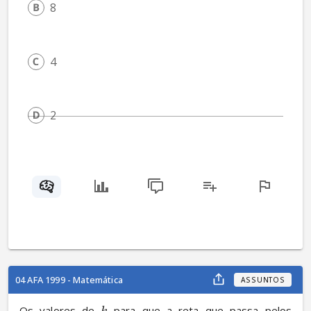
8
4
2
04 AFA 1999 - Matemática
ASSUNTOS
Os valores de 
 para que a reta que passa pelos 