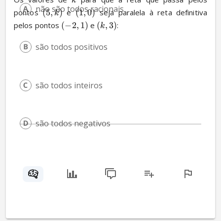
k
não são todos racionais
pontos 
(
5
,
)
 e 
(
1
,
0
)
 seja paralela à reta definitiva 
k
pelos pontos 
(
−
2
,
1
)
 e 
(
,
3
)
:
k
são todos positivos
são todos inteiros
são todos negativos