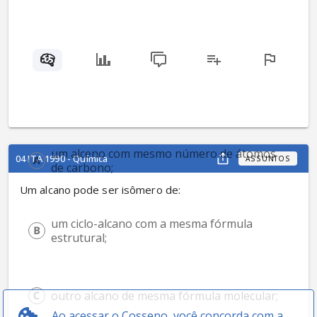
um alceno com mesmo número de átomos 
04 ITA 1990 - Química
ASSUNTOS
de carbono;
Um alcano pode ser isômero de:
um ciclo-alcano com a mesma fórmula 
estrutural;
outro alcano de mesma fórmula molecular;
Ao acessar o Cosseno, você concorda com a