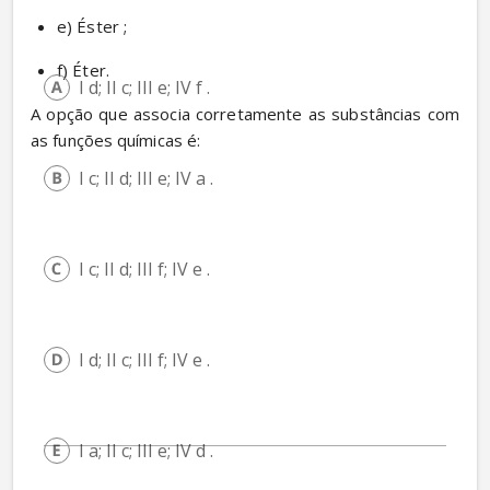
e) Éster ;
f) Éter.
I d; II c; III e; IV f . 
A opção que associa corretamente as substâncias com 
as funções químicas é:
I c; II d; III e; IV a .
I c; II d; III f; IV e . 
I d; II c; III f; IV e .
I a; II c; III e; IV d .