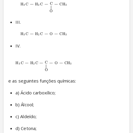
−
−
−
C
H
C
H
C
CH
X
X
X
3
2
3
∥
O
III. 
−
−
−
H
C
H
C
O
CH
X
X
X
3
2
3
IV. 
−
−
−
−
C
H
C
H
C
O
CH
X
X
X
3
2
3
∥
O
e as seguintes funções químicas:
a) Ácido carboxílico;
b) Álcool;
c) Aldeído;
d) Cetona;