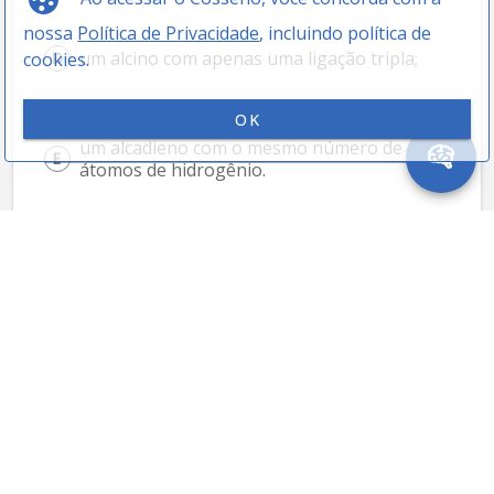
nossa
Política de Privacidade
, incluindo política de
um alcino com apenas uma ligação tripla;
cookies.
OK
um alcadieno com o mesmo número de 
átomos de hidrogênio.
05 ITA 1990 - Química
ASSUNTOS
Partindo de 
8
,
2
 de um brometo de alquila, obtém-se 
g