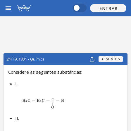
ENTRAR
24 ITA 1991 - Química
ASSUNTOS
Considere as seguintes substâncias:
I. 
−
−
−
C
H
C
H
C
H
X
X
3
2
∥
O
II. 