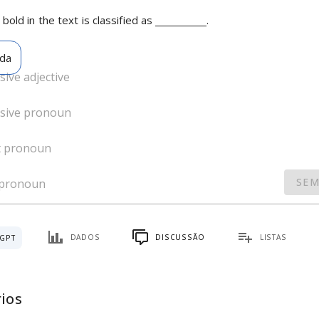
 bold in the text is classified as 
.
ada
ive adjective
sive pronoun
t pronoun
SEM
 pronoun
DADOS
DISCUSSÃO
LISTAS
GPT
ios