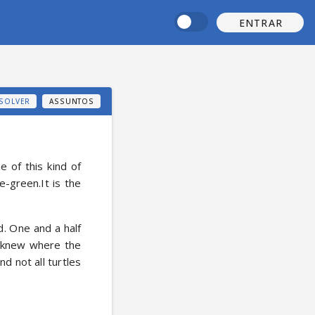
ENTRAR
SOLVER
ASSUNTOS
of this kind of 
ve-green.It is the 
. One and a half 
 knew where the 
 not all turtles 