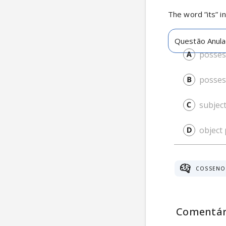
The word ”its” in
Questão Anul
possess
posses
subjec
object
COSSENO
Comentár