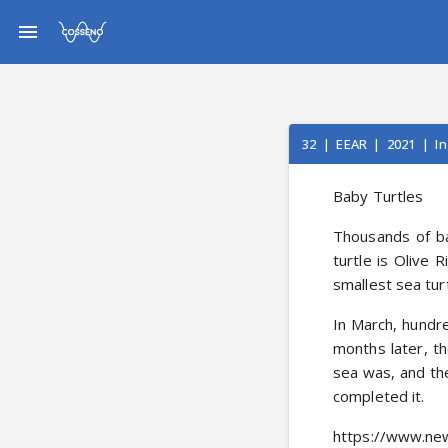
32
|
EEAR
|
2021
|
I
Baby Turtles
Thousands of ba
turtle is Olive R
smallest sea turt
In March, hundre
months later, t
sea was, and the
completed it.
https://www.new