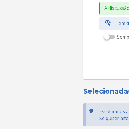
A discussão
Tem d
Sempr
Selecionada
Escolhemos al
Se quiser alt