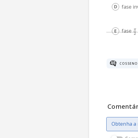
fase i
π
fase 
2
COSSENO
Comentár
Obtenha a 