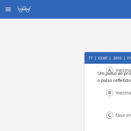
77
|
EEAR
|
2010
|
Fí
mesma 
Um pulso ao pro
o pulso refletido
mesma 
fase i