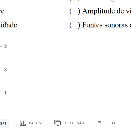
−
3
−
2
−
3
−
1
DADOS
DISCUSSÃO
LISTAS
GPT