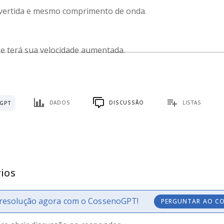
nvertida e mesmo comprimento de onda.
 e terá sua velocidade aumentada.
DADOS
DISCUSSÃO
LISTAS
GPT
ios
resolução agora com o CossenoGPT!
PERGUNTAR AO C