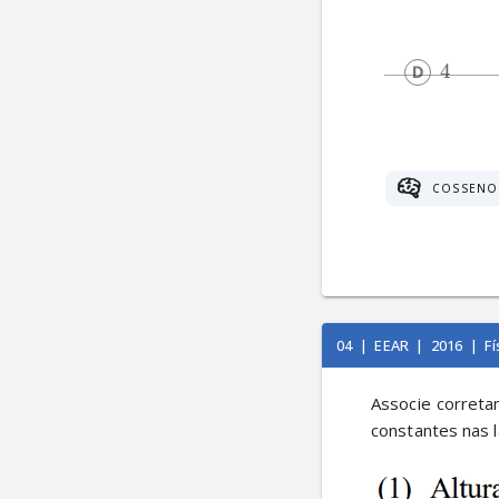
4
COSSENO
04
|
EEAR
|
2016
|
Fí
Associe corretam
constantes nas l