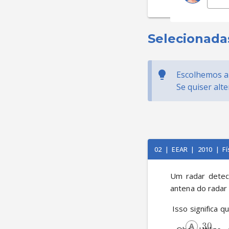
Selecionada
Escolhemos al
Se quiser alt
02
|
EEAR
|
2010
|
Fí
Um radar detec
antena do radar 
 Isso significa 
30