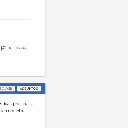
REPORTAR
SOLVER
ASSUNTOS
icas principais, 
cia correta.