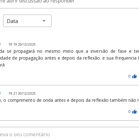
e abrir discussão ao responder
Data
é
19:19 20/12/2025
da se propagará no mesmo meio que a inversão de fase e t
cidade de propagação antes e depois da reflexão. e sua frequenci
rá
0
é
19:21 20/12/2025
o, o comprimento de onda antes e depois da reflexão também não
0