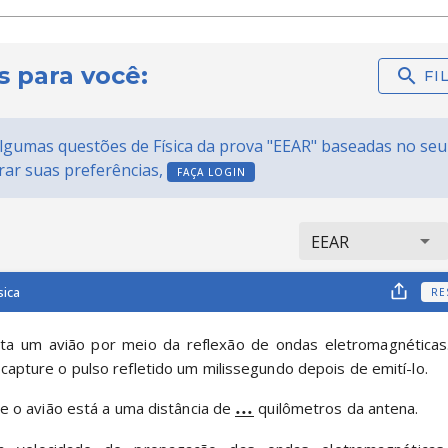
s para você:
gumas questões de Física da prova "EEAR" baseadas no seu p
erar suas preferências,
FAÇA LOGIN
EEAR
sica
RE
ta um avião por meio da reflexão de ondas eletromagnéticas.
capture o pulso refletido um milissegundo depois de emití-lo.
...
que o avião está a uma distância de 
 quilômetros da antena.