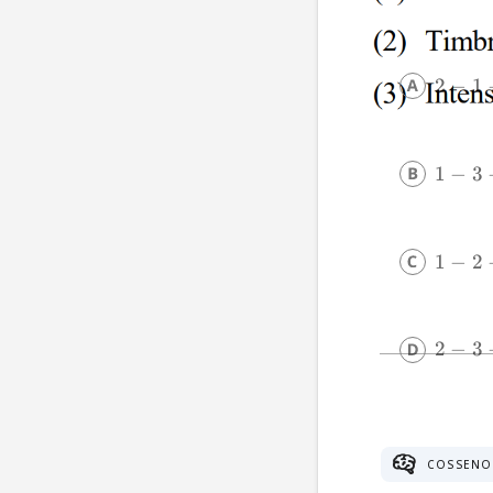
2
−
1
1
−
3
1
−
2
2
−
3
COSSENO