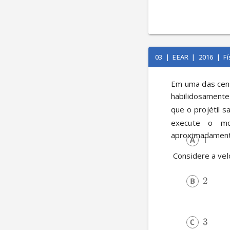
03
|
EEAR
|
2016
|
Fí
Em uma das cenas
habilidosamente,
que o projétil 
execute o mo
aproximadament
1
 Considere a vel
2
3