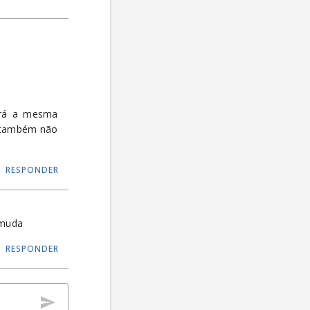
erá a mesma
a também não
RESPONDER
 muda
RESPONDER