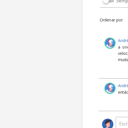
Sempr
Ordenar por:
Andr
a on
velo
muda
Andr
entã