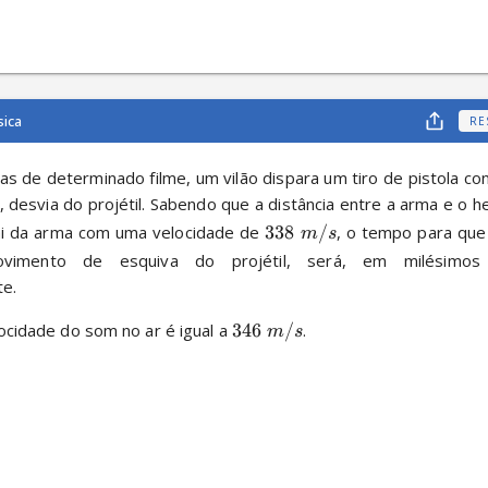
sica
RE
 de determinado filme, um vilão dispara um tiro de pistola cont
 desvia do projétil. Sabendo que a distância entre a arma e o he
sai da arma com uma velocidade de 
338
/
, o tempo para que 
m
s
vimento de esquiva do projétil, será, em milésimos 
e.
ocidade do som no ar é igual a 
346
/
.
m
s