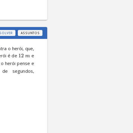
SOLVER
ASSUNTOS
ra o herói, que, 
rói é de 
12
 e 
m
o herói pense e 
de segundos, 