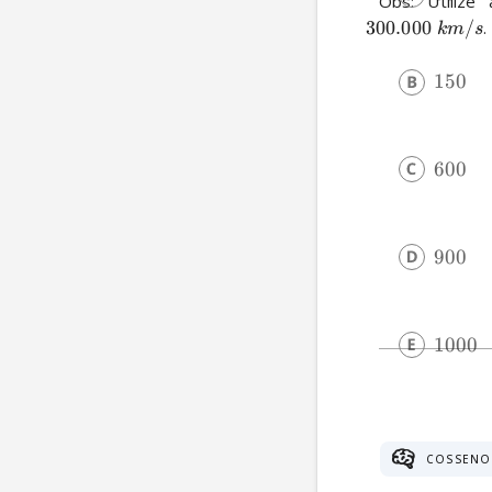
 Obs: Utiliz
300.000
/
.
km
s
150
600
900
1000
COSSENO