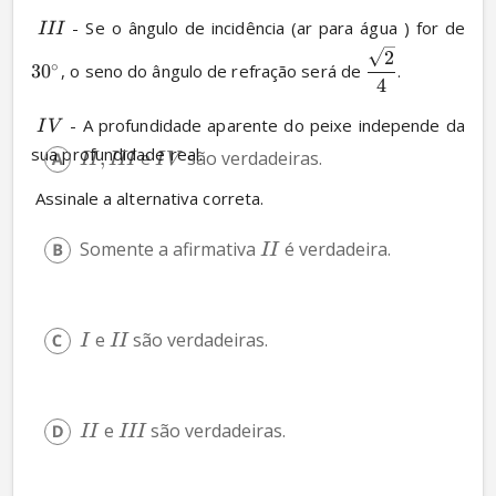
 - Se o ângulo de incidência (ar para água ) for de 
III
2
∘
3
0
, o seno do ângulo de refração será de 
.
4
 - A profundidade aparente do peixe independe da 
I
V
sua profundidade real.
,
 e 
 são verdadeiras.
II
III
I
V
 Assinale a alternativa correta.
Somente a afirmativa 
 é verdadeira.
II
 e 
 são verdadeiras.
I
II
 e 
 são verdadeiras.
II
III