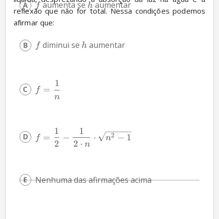
 aumenta se 
 aumentar
f
h
reflexão que não for total. Nessa condições podemos 
afirmar que:
 diminui se 
 aumentar
f
h
1
=
f
n
1
1
2
=
−
⋅
−
1
f
n
2
2
⋅
n
Nenhuma das afirmações acima