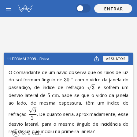
ENTRAR
11 EFOMM 2008 - Física
ASSUNTOS
O Comandante de um navio observa que os raios de luz 
∘
do sol formam ângulo de 
30
 com o vidro da janela do 
passadiço, de índice de refração 
3
 e sofrem um 
desvio lateral de 
5
cm
. Sabe-se que o vidro da janela 
ao lado, de mesma espessura, têm um índice de 
6
refração 
. De quanto seria, aproximadamente, esse 
2
desvio lateral, para o mesmo ângulo de incidência do 
raio de luz que incidiu na primeira janela?
3
,
0
cm
.