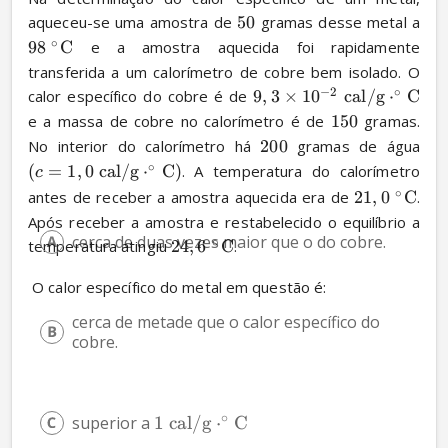
aqueceu-se uma amostra de 
50
 gramas desse metal a 
∘
98
C
 e a amostra aquecida foi rapidamente 
transferida a um calorímetro de cobre bem isolado. O 
−
2
∘
calor específico do cobre é de 
9
,
3
×
1
0
cal/g
⋅
C
e a massa de cobre no calorímetro é de 
150
 gramas. 
No interior do calorímetro há 
200
 gramas de água 
∘
(
=
1
,
0
cal/g
⋅
C
)
. A temperatura do calorímetro 
c
∘
antes de receber a amostra aquecida era de 
21
,
0
C
. 
Após receber a amostra e restabelecido o equilíbrio a 
cerca de duas vezes maior que o do cobre.
∘
temperatura atingiu 
24
,
6
C
.
 O calor específico do metal em questão é:
cerca de metade que o calor específico do 
cobre.
∘
superior a 
1
cal/g
⋅
C