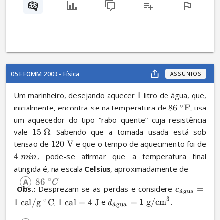
05 EFOMM 2009 - Física
ASSUNTOS
Um marinheiro, desejando aquecer 
1
 litro de água, que, 
∘
inicialmente, encontra-se na temperatura de 
86
F
, usa 
um aquecedor do tipo “rabo quente” cuja resistência 
vale 
15
Ω
. Sabendo que a tomada usada está sob 
tensão de 
120
V
 e que o tempo de aquecimento foi de 
4
, pode-se afirmar que a temperatura final 
min
atingida é, na escala 
Celsius
, aproximadamente de
∘
86
C
Obs.:
 Desprezam-se as perdas e considere 
=
c
a
ˊ
gua
3
∘
1
cal/g
C
, 
1
cal
=
4
J
 e 
=
1
g/cm
.
d
a
ˊ
gua