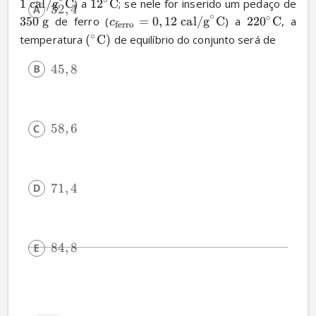
∘
1
cal/g
C
) a 
1
2
C
; se nele for inserido um pedaço de 
32
,
4
∘
∘
350
g
 de ferro (
=
0
,
12
cal/g
C
) a 
22
0
C
, a 
c
ferro
∘
temperatura 
(
C
)
 de equilíbrio do conjunto será de
45
,
8
58
,
6
71
,
4
84
,
8