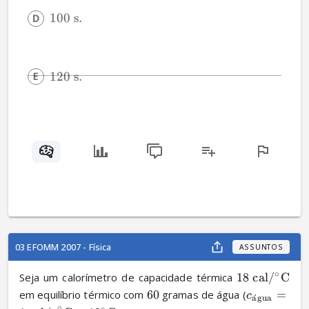
100
s
.
120
s
.
03 EFOMM 2007 - Física
ASSUNTOS
∘
Seja um calorímetro de capacidade térmica 
18
cal
/
C
em equilíbrio térmico com 
60
 gramas de água (
=
c
a
ˊ
gua
∘