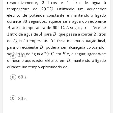
respectivamente, 
2
 litros e 
1
 litro de água à 
∘
temperatura de 
20
C
. Utilizando um aquecedor 
elétrico de potência constante e mantendo-o ligado 
durante 
80
 segundos, aquece-se a água do recipiente 
∘
 até a temperatura de 
60
C
. A seguir, transfere-se 
A
1
 litro de água de 
 para 
, que passa a conter 
2
 litros 
A
B
de água à temperatura 
. Essa mesma situação final, 
T
para o recipiente 
, poderia ser alcançada colocando-
B
∘
se 
2
 litros de água a 
2
0
C
 em 
 e, a seguir, ligando-se 
B
40
s
.
o mesmo aquecedor elétrico em 
, mantendo-o ligado 
B
durante um tempo aproximado de
60
s
.
80
s
.