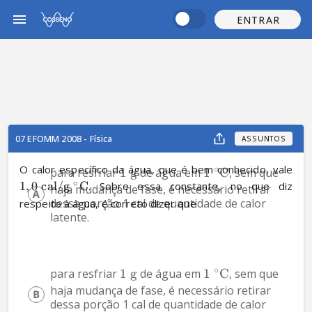
ENTRAR
07 EFOMM 2008 - Física
ASSUNTOS
O calor específico da água, que é bem conhecido, vale 
∘
para resfriar 
1
g
 de água em 
1
C
, sem que 
∘
1
,
0
cal/g
C
. Sobre essa constante, no que diz 
haja mudança de fase, é necessário retirar 
dessa porção 1 cal de quantidade de calor 
respeito à água, é correto dizer que
latente.
∘
para resfriar 
1
g
 de água em 
1
C
, sem que 
haja mudança de fase, é necessário retirar 
dessa porção 1 cal de quantidade de calor 