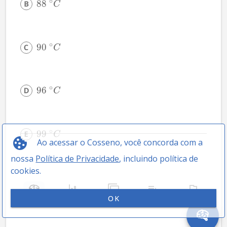
∘
88
C
∘
90
C
∘
96
C
∘
99
C
Ao acessar o Cosseno, você concorda com a
nossa
Política de Privacidade
, incluindo política de
cookies.
OK