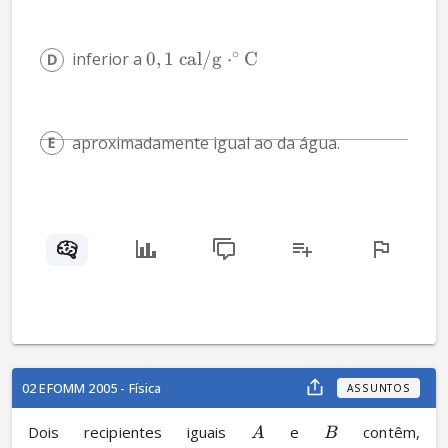
∘
inferior a 
0
,
1
cal/g
⋅
C
aproximadamente igual ao da água.
02 EFOMM 2005 - Física
ASSUNTOS
Dois recipientes iguais 
 e 
 contêm, 
A
B