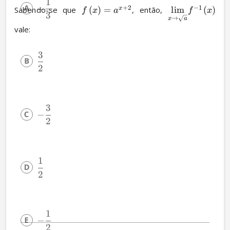
1
−
+
2
−
1
Sabendo-se que 
(
)
=
, então, 
lim
(
)
x
f
x
a
f
x
3
→
x
a
vale:
3
2
3
−
2
1
2
1
−
2