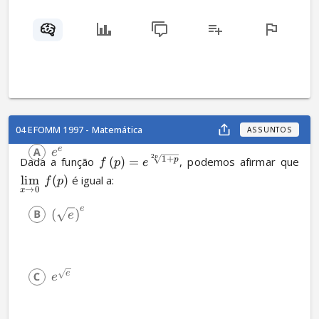
04 EFOMM 1997 - Matemática
ASSUNTOS
e
e
2
p
1
+
Dada a função 
(
)
=
, podemos afirmar que 
p
f
p
e
lim
(
)
 é igual a:
f
p
→
0
x
e
(
)
e
e
e