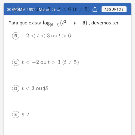
<
−
2
 ou 
3
<
<
6
(

=
5
)
t
t
t
03 EFOMM 1997 - Matemática
ASSUNTOS
2
Para que exista 
log
(
−
−
6
)
, devemos ter:
t
t
(
6
−
)
t
−
2
<
<
3
 ou 
>
6
t
t
<
−
2
 ou 
>
3
(

=
5
)
t
t
t
<
3
 ou 
$5
t
$-2