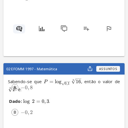
02 EFOMM 1997 - Matemática
ASSUNTOS
3
Sabendo-se que 
=
l
o
g
16
, então o valor de 
P
0
,
1
−
0
,
8
3
 é:
P
Dado:
l
o
g
2
=
0
,
3
.
−
0
,
2