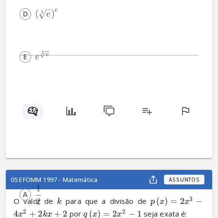
e
(
)
3
e
3
e
e
05 EFOMM 1997 - Matemática
ASSUNTOS
1
3
2
O valor de 
 para que a divisão de 
(
)
=
2
−
k
p
x
x
2
2
4
+
2
+
2
 por 
(
)
=
2
−
1
 seja exata é:
x
k
x
q
x
x