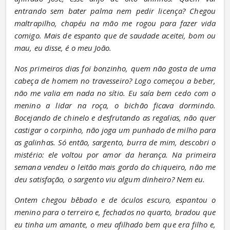
entrando sem bater palma nem pedir licença? Chegou 
maltrapilho, chapéu na mão me rogou para fazer vida 
comigo. Mais de espanto que de saudade aceitei, bom ou 
mau, eu disse, é o meu João.
Nos primeiros dias foi bonzinho, quem não gosta de uma 
cabeça de homem no travesseiro? Logo começou a beber, 
não me valia em nada no sítio. Eu saía bem cedo com o 
menino a lidar na roça, o bichão ficava dormindo. 
Bocejando de chinelo e desfrutando as regalias, não quer 
castigar o corpinho, não joga um punhado de milho para 
as galinhas. Só então, sargento, burra de mim, descobri o 
mistério: ele voltou por amor da herança. Na primeira 
semana vendeu o leitão mais gordo do chiqueiro, não me 
deu satisfação, o sargento viu algum dinheiro? Nem eu.
Ontem chegou bêbado e de óculos escuro, espantou o 
menino para o terreiro e, fechados no quarto, bradou que 
eu tinha um amante, o meu afilhado bem que era filho e, 