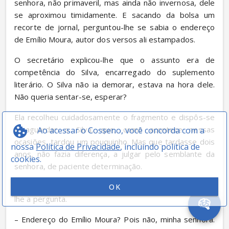
senhora, não primaveril, mas ainda não invernosa, dele 
se aproximou timidamente. E sacando da bolsa um 
recorte de jornal, perguntou-lhe se sabia o endereço 
de Emílio Moura, autor dos versos ali estampados.
O secretário explicou-lhe que o assunto era de 
competência do Silva, encarregado do suplemento 
literário. O Silva não ia demorar, estava na hora dele. 
Não queria sentar-se, esperar?
Ela recolheu cuidadosamente o fragmento e dispôs-se 
a aguardar o Silva, que, como acontece nessas 
Ao acessar o Cosseno, você concorda com a
ocasiões, tardou um pouquinho. Mas que tardasse dois 
nossa
Política de Privacidade
, incluindo política de
anos, não fazia diferença, a julgar pelo semblante da 
cookies.
senhora, de paciente determinação.
Diante do Silva, exibiu novamente o papelzinho e fez-
OK
lhe a pergunta.
– Endereço do Emílio Moura? Pois não, minha senhora. 