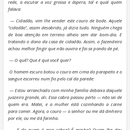
rede, a escutar a voz grossa e áspera, tal e qual quem 
falava:
— Cidadão, vim lhe vender este couro de bode. Aquele 
“cidadão”, assim desabrido, já dizia tudo. Ninguém chega 
de boa atenção em terreno alheio sem dar bom-dia. E 
tratando o dono da casa de cidadão. Assim, o fazendeiro 
achou melhor fingir que não ouvira e foi-se pondo de pé.
— O quê? Que é que você quer?
O homem escuro botou o couro em cima do parapeito e o 
sangue escorreu num fio pelo cal da parede:
— Estou arranchado com minha família debaixo daquele 
juazeiro grande, ali. Essa cabra passou perto — não sei de 
quem era. Matei, e a mulher está cozinhando a carne 
para comer. Agora, o couro — o senhor ou me dá dinheiro 
por ele, ou me dá farinha.
— E de quem é essa cabra? É minha? Quem lhe deu 