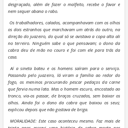
desgraçado, além de fazer o malfeito, recebe o favor e 
nem sequer abana o rabo.
Os trabalhadores, calados, acompanhavam com os olhos 
os dois estranhos que marchavam um atrás do outro, na 
direção do juazeiro, do qual só se avistava a copa alta ali 
no terreiro. Ninguém sabe o que pensavam; o dono da 
cabra deu de mão no couro e foi com ele para trás da 
casa.
Aí a sineta bateu e os homens saíram para o serviço. 
Passando pelo juazeiro, lá viram a família ao redor do 
fogo, os meninos procurando pescar pedaços da carne 
que fervia numa lata. Mas o homem escuro, encostado ao 
tronco, via-os passar, de braços cruzados, sem baixar os 
olhos. Ainda foi o dono da cabra que baixou os seus; 
explicou depois que não gostava de briga.
MORALIDADE: Este caso aconteceu mesmo. Faz mais de 
trinta anos escrevi uma história de cabra morta por 