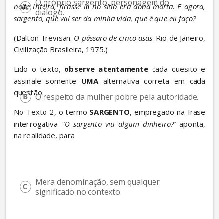
O próprio sargento, personagem do 
noite inteira, ficasse lá no sítio era dona morta. E agora, 
diálogo.
sargento, que vai ser da minha vida, que é que eu faço?
(Dalton Trevisan. 
O pássaro de cinco asas
. Rio de Janeiro, 
Civilização Brasileira, 1975.)
Lido o texto, 
observe atentamente
 cada quesito e 
assinale somente 
UMA
 alternativa correta em cada 
questão.
O respeito da mulher pobre pela autoridade.
No Texto 2, o termo 
SARGENTO
, empregado na frase 
interrogativa 
"O sargento viu algum dinheiro?”
 aponta, 
na realidade, para
Mera denominação, sem qualquer 
significado no contexto.