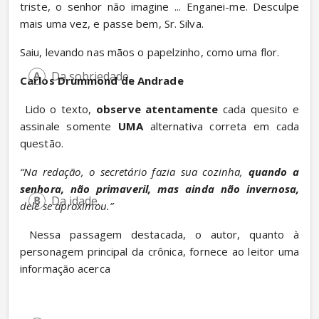
triste, o senhor não imagine ... Enganei-me. Desculpe 
mais uma vez, e passe bem, Sr. Silva.
Saiu, levando nas mãos o papelzinho, como uma flor.
Da sobriedade.
Carlos Drummond de Andrade
 Lido o texto, 
observe atentamente
 cada quesito e 
assinale somente 
UMA
 alternativa correta em cada 
questão.
“Na redação, o secretário fazia sua cozinha, 
quando a 
senhora, não primaveril, mas ainda não invernosa,
Da idade.
dele se aproximou.”
 Nessa passagem destacada, o autor, quanto à 
personagem principal da crônica, fornece ao leitor uma 
informação acerca