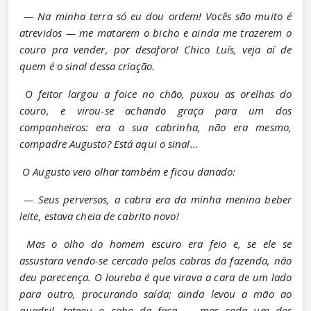
— Na minha terra só eu dou ordem! Vocês são muito é 
atrevidos — me matarem o bicho e ainda me trazerem o 
couro pra vender, por desaforo! Chico Luís, veja aí de 
quem é o sinal dessa criação.
O feitor largou a foice no chão, puxou as orelhas do 
couro, e virou-se achando graça para um dos 
companheiros: era a sua cabrinha, não era mesmo, 
compadre Augusto? Está aqui o sinal...
O Augusto veio olhar também e ficou danado:
— Seus perversos, a cabra era da minha menina beber 
leite, estava cheia de cabrito novo!
Mas o olho do homem escuro era feio e, se ele se 
assustara vendo-se cercado pelos cabras da fazenda, não 
deu parecença. O loureba é que virava a cara de um lado 
para outro, procurando saída; ainda levou a mão ao 
quadril, tateou o cabo da faca — mas cada um dos 