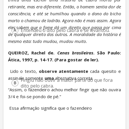
retirante, mas era diferente. Então, o homem sentia dor de 
consciência, e até se humilhou quando o dono do bicho 
morto o chamou de ladrão. Agora não é mais assim. Agora 
eles sabem que a fome dá um direito que passa por cima 
Entendeu o dito pelo cabra e se levantou.
de qualquer direito dos outros. A moralidade da história é 
mesmo esta: tudo mudou, mudou muito.
QUEIROZ, Rachel de. 
Cenas brasileiras
. São Paulo: 
Ática, 1997, p. 14-17. (Para gostar de ler).
 Lido o texto, 
observe atentamente
 cada quesito e 
assinale somente 
uma
 alternativa correta.
Fingiu não ouvir a maior parte do que fora 
dito pelo cabra.
“Assim, o fazendeiro achou melhor fingir que não ouvira 
3/4 e foi-se pondo de pé.”
 Essa afirmação significa que o fazendeiro