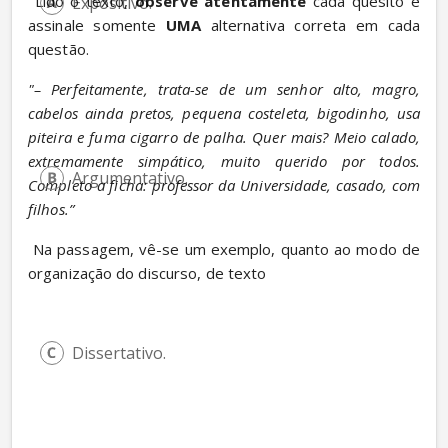
 Lido o texto, 
observe atentamente
 cada quesito e 
Expositivo.
assinale somente 
UMA
 alternativa correta em cada 
questão.
"– Perfeitamente, trata-se de um senhor alto, magro, 
cabelos ainda pretos, pequena costeleta, bigodinho, usa 
piteira e fuma cigarro de palha. Quer mais? Meio calado, 
extremamente simpático, muito querido por todos. 
Argumentativo.
Completo a ficha: professor da Universidade, casado, com 
filhos.”
 Na passagem, vê-se um exemplo, quanto ao modo de 
organização do discurso, de texto
Dissertativo.