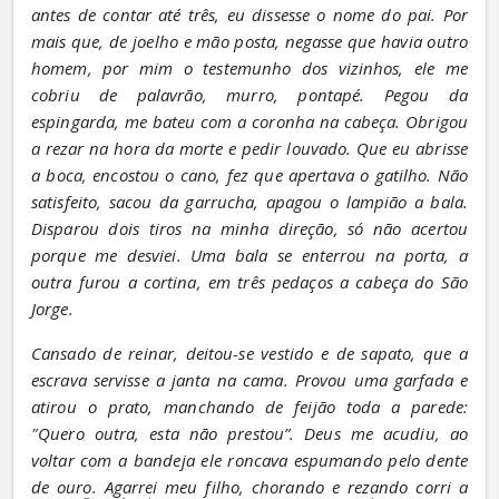
antes de contar até três, eu dissesse o nome do pai. Por 
mais que, de joelho e mão posta, negasse que havia outro 
homem, por mim o testemunho dos vizinhos, ele me 
cobriu de palavrão, murro, pontapé. Pegou da 
espingarda, me bateu com a coronha na cabeça. Obrigou 
a rezar na hora da morte e pedir louvado. Que eu abrisse 
a boca, encostou o cano, fez que apertava o gatilho. Não 
satisfeito, sacou da garrucha, apagou o lampião a bala. 
Disparou dois tiros na minha direção, só não acertou 
porque me desviei. Uma bala se enterrou na porta, a 
outra furou a cortina, em três pedaços a cabeça do São 
Jorge.
Cansado de reinar, deitou-se vestido e de sapato, que a 
escrava servisse a janta na cama. Provou uma garfada e 
atirou o prato, manchando de feijão toda a parede: 
"Quero outra, esta não prestou”. Deus me acudiu, ao 
voltar com a bandeja ele roncava espumando pelo dente 
de ouro. Agarrei meu filho, chorando e rezando corri a 