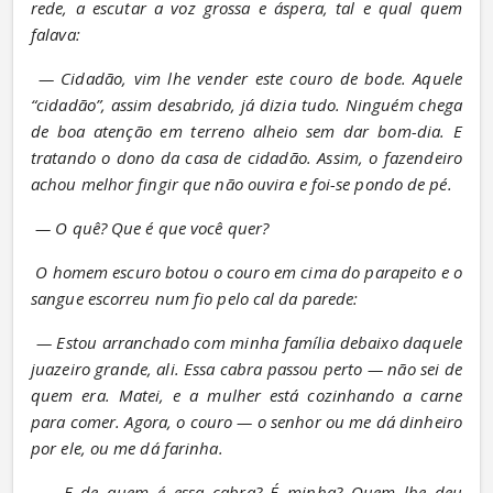
rede, a escutar a voz grossa e áspera, tal e qual quem 
falava:
— Cidadão, vim lhe vender este couro de bode. Aquele 
“cidadão”, assim desabrido, já dizia tudo. Ninguém chega 
de boa atenção em terreno alheio sem dar bom-dia. E 
tratando o dono da casa de cidadão. Assim, o fazendeiro 
achou melhor fingir que não ouvira e foi-se pondo de pé.
— O quê? Que é que você quer?
O homem escuro botou o couro em cima do parapeito e o 
sangue escorreu num fio pelo cal da parede:
— Estou arranchado com minha família debaixo daquele 
juazeiro grande, ali. Essa cabra passou perto — não sei de 
quem era. Matei, e a mulher está cozinhando a carne 
para comer. Agora, o couro — o senhor ou me dá dinheiro 
por ele, ou me dá farinha.
— E de quem é essa cabra? É minha? Quem lhe deu 