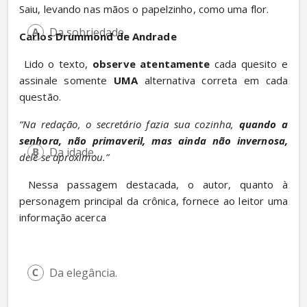
Saiu, levando nas mãos o papelzinho, como uma flor.
Da sobriedade.
Carlos Drummond de Andrade
 Lido o texto, 
observe atentamente
 cada quesito e 
assinale somente 
UMA
 alternativa correta em cada 
questão.
“Na redação, o secretário fazia sua cozinha, 
quando a 
senhora, não primaveril, mas ainda não invernosa,
Da idade.
dele se aproximou.”
 Nessa passagem destacada, o autor, quanto à 
personagem principal da crônica, fornece ao leitor uma 
informação acerca
Da elegância.