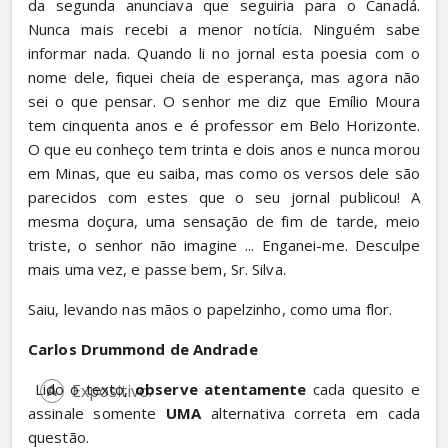
da segunda anunciava que seguiria para o Canadá. 
Nunca mais recebi a menor notícia. Ninguém sabe 
informar nada. Quando li no jornal esta poesia com o 
nome dele, fiquei cheia de esperança, mas agora não 
sei o que pensar. O senhor me diz que Emílio Moura 
tem cinquenta anos e é professor em Belo Horizonte. 
O que eu conheço tem trinta e dois anos e nunca morou 
em Minas, que eu saiba, mas como os versos dele são 
parecidos com estes que o seu jornal publicou! A 
mesma doçura, uma sensação de fim de tarde, meio 
triste, o senhor não imagine ... Enganei-me. Desculpe 
mais uma vez, e passe bem, Sr. Silva.
Saiu, levando nas mãos o papelzinho, como uma flor.
Carlos Drummond de Andrade
 Lido o texto, 
observe atentamente
 cada quesito e 
Expositivo.
assinale somente 
UMA
 alternativa correta em cada 
questão.