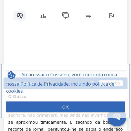
Ao acessar o Cosseno, você concorda com a
nossa
Política de Privacidade
, incluindo política de
04 EFOMM 2006 - Português
ASSUNTOS
cookies.
O Outro
OK
Na redação, o secretário fazia sua cozinha, quando a 
senhora, não primaveril, mas ainda não invernosa, dele 
se aproximou timidamente. E sacando da bolsa um 
recorte de jornal, perguntou-lhe se sabia o endereço 