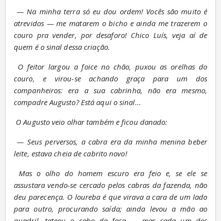
— Na minha terra só eu dou ordem! Vocês são muito é 
atrevidos — me matarem o bicho e ainda me trazerem o 
couro pra vender, por desaforo! Chico Luís, veja aí de 
quem é o sinal dessa criação.
O feitor largou a foice no chão, puxou as orelhas do 
couro, e virou-se achando graça para um dos 
companheiros: era a sua cabrinha, não era mesmo, 
compadre Augusto? Está aqui o sinal...
O Augusto veio olhar também e ficou danado:
— Seus perversos, a cabra era da minha menina beber 
leite, estava cheia de cabrito novo!
Mas o olho do homem escuro era feio e, se ele se 
assustara vendo-se cercado pelos cabras da fazenda, não 
deu parecença. O loureba é que virava a cara de um lado 
para outro, procurando saída; ainda levou a mão ao 
quadril, tateou o cabo da faca — mas cada um dos 