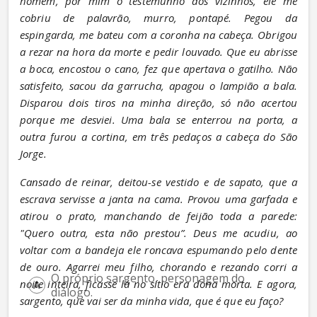
homem, por mim o testemunho dos vizinhos, ele me 
cobriu de palavrão, murro, pontapé. Pegou da 
espingarda, me bateu com a coronha na cabeça. Obrigou 
a rezar na hora da morte e pedir louvado. Que eu abrisse 
a boca, encostou o cano, fez que apertava o gatilho. Não 
satisfeito, sacou da garrucha, apagou o lampião a bala. 
Disparou dois tiros na minha direção, só não acertou 
porque me desviei. Uma bala se enterrou na porta, a 
outra furou a cortina, em três pedaços a cabeça do São 
Jorge.
Cansado de reinar, deitou-se vestido e de sapato, que a 
escrava servisse a janta na cama. Provou uma garfada e 
atirou o prato, manchando de feijão toda a parede: 
"Quero outra, esta não prestou”. Deus me acudiu, ao 
voltar com a bandeja ele roncava espumando pelo dente 
de ouro. Agarrei meu filho, chorando e rezando corri a 
O próprio sargento, personagem do 
noite inteira, ficasse lá no sítio era dona morta. E agora, 
diálogo.
sargento, que vai ser da minha vida, que é que eu faço?