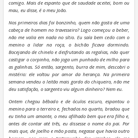
comigo. Mais de espanto que de saudade aceitei, bom ou 
mau, eu disse, é o meu João.
Nos primeiros dias foi bonzinho, quem não gosta de uma 
cabeça de homem no travesseiro? Logo começou a beber, 
não me valia em nada no sítio. Eu saía bem cedo com o 
menino a lidar na roça, o bichão ficava dormindo. 
Bocejando de chinelo e desfrutando as regalias, não quer 
castigar o corpinho, não joga um punhado de milho para 
as galinhas. Só então, sargento, burra de mim, descobri o 
mistério: ele voltou por amor da herança. Na primeira 
semana vendeu o leitão mais gordo do chiqueiro, não me 
deu satisfação, o sargento viu algum dinheiro? Nem eu.
Ontem chegou bêbado e de óculos escuro, espantou o 
menino para o terreiro e, fechados no quarto, bradou que 
eu tinha um amante, o meu afilhado bem que era filho e, 
antes de contar até três, eu dissesse o nome do pai. Por 
mais que, de joelho e mão posta, negasse que havia outro 