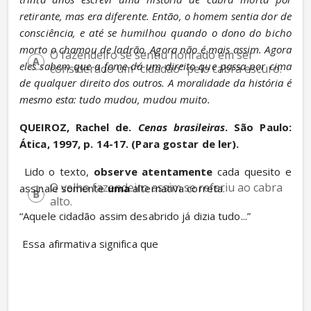
retirante, mas era diferente. Então, o homem sentia dor de 
consciência, e até se humilhou quando o dono do bicho 
morto o chamou de ladrão. Agora não é mais assim. Agora 
O fazendeiro se sentiu honrado em ser 
eles sabem que a fome dá um direito que passa por cima 
considerado um “cidadão” pelo cabra escuro.
de qualquer direito dos outros. A moralidade da história é 
mesmo esta: tudo mudou, mudou muito.
QUEIROZ, Rachel de. 
Cenas brasileiras
. São Paulo: 
Ática, 1997, p. 14-17. (Para gostar de ler).
 Lido o texto, 
observe atentamente
 cada quesito e 
O velho fazendeiro assim se referiu ao cabra 
assinale somente 
uma
 alternativa correta.
alto.
“Aquele cidadão assim desabrido já dizia tudo...”
 Essa afirmativa significa que