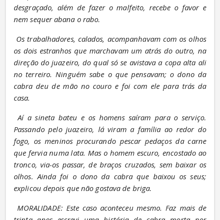
desgraçado, além de fazer o malfeito, recebe o favor e 
nem sequer abana o rabo.
Os trabalhadores, calados, acompanhavam com os olhos 
os dois estranhos que marchavam um atrás do outro, na 
direção do juazeiro, do qual só se avistava a copa alta ali 
no terreiro. Ninguém sabe o que pensavam; o dono da 
cabra deu de mão no couro e foi com ele para trás da 
casa.
Aí a sineta bateu e os homens saíram para o serviço. 
Passando pelo juazeiro, lá viram a família ao redor do 
fogo, os meninos procurando pescar pedaços da carne 
que fervia numa lata. Mas o homem escuro, encostado ao 
tronco, via-os passar, de braços cruzados, sem baixar os 
olhos. Ainda foi o dono da cabra que baixou os seus; 
explicou depois que não gostava de briga.
MORALIDADE: Este caso aconteceu mesmo. Faz mais de 
trinta anos escrevi uma história de cabra morta por 