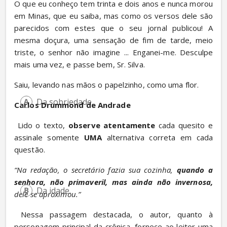
O que eu conheço tem trinta e dois anos e nunca morou 
em Minas, que eu saiba, mas como os versos dele são 
parecidos com estes que o seu jornal publicou! A 
mesma doçura, uma sensação de fim de tarde, meio 
triste, o senhor não imagine ... Enganei-me. Desculpe 
mais uma vez, e passe bem, Sr. Silva.
Saiu, levando nas mãos o papelzinho, como uma flor.
Da sobriedade.
Carlos Drummond de Andrade
 Lido o texto, 
observe atentamente
 cada quesito e 
assinale somente 
UMA
 alternativa correta em cada 
questão.
“Na redação, o secretário fazia sua cozinha, 
quando a 
senhora, não primaveril, mas ainda não invernosa,
Da idade.
dele se aproximou.”
 Nessa passagem destacada, o autor, quanto à 
personagem principal da crônica, fornece ao leitor uma 