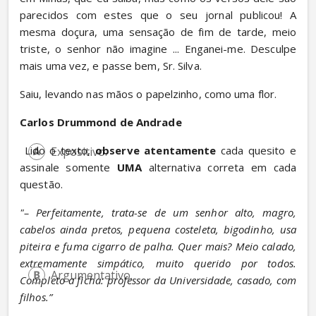
parecidos com estes que o seu jornal publicou! A 
mesma doçura, uma sensação de fim de tarde, meio 
triste, o senhor não imagine ... Enganei-me. Desculpe 
mais uma vez, e passe bem, Sr. Silva.
Saiu, levando nas mãos o papelzinho, como uma flor.
Carlos Drummond de Andrade
 Lido o texto, 
observe atentamente
 cada quesito e 
Expositivo.
assinale somente 
UMA
 alternativa correta em cada 
questão.
"– Perfeitamente, trata-se de um senhor alto, magro, 
cabelos ainda pretos, pequena costeleta, bigodinho, usa 
piteira e fuma cigarro de palha. Quer mais? Meio calado, 
extremamente simpático, muito querido por todos. 
Argumentativo.
Completo a ficha: professor da Universidade, casado, com 
filhos.”