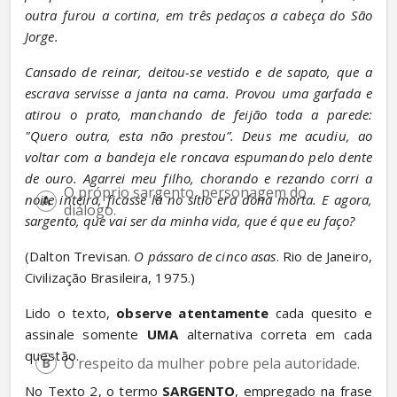
outra furou a cortina, em três pedaços a cabeça do São 
Jorge.
Cansado de reinar, deitou-se vestido e de sapato, que a 
escrava servisse a janta na cama. Provou uma garfada e 
atirou o prato, manchando de feijão toda a parede: 
"Quero outra, esta não prestou”. Deus me acudiu, ao 
voltar com a bandeja ele roncava espumando pelo dente 
de ouro. Agarrei meu filho, chorando e rezando corri a 
O próprio sargento, personagem do 
noite inteira, ficasse lá no sítio era dona morta. E agora, 
diálogo.
sargento, que vai ser da minha vida, que é que eu faço?
(Dalton Trevisan. 
O pássaro de cinco asas
. Rio de Janeiro, 
Civilização Brasileira, 1975.)
Lido o texto, 
observe atentamente
 cada quesito e 
assinale somente 
UMA
 alternativa correta em cada 
questão.
O respeito da mulher pobre pela autoridade.
No Texto 2, o termo 
SARGENTO
, empregado na frase 