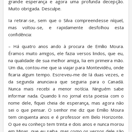
grande esperança e agora uma profunda decepção. 
Muito obrigada. Desculpe.
Ia retirar-se, sem que o Silva compreendesse níquel, 
mas voltou-se, e rapidamente desfolhou esta 
confidência:
– Há quatro anos ando à procura de Emílio Moura. 
Éramos muito amigos, ele fazia versos lindos, que eu, 
na qualidade de sua melhor amiga, lia em primeira mão. 
Um dia, contou-me que ia viajar para Montevidéu, onde 
ficaria algum tempo. Escreveu-me de lá duas vezes, e 
da segunda anunciava que seguiria para o Canadá. 
Nunca mais recebi a menor notícia. Ninguém sabe 
informar nada. Quando li no jornal esta poesia com o 
nome dele, fiquei cheia de esperança, mas agora não 
sei o que pensar. O senhor me diz que Emílio Moura 
tem cinquenta anos e é professor em Belo Horizonte. 
O que eu conheço tem trinta e dois anos e nunca morou 
em Minas, que eu saiba, mas como os versos dele são 