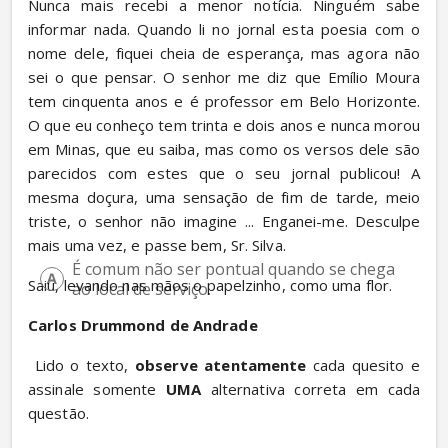
Nunca mais recebi a menor notícia. Ninguém sabe 
informar nada. Quando li no jornal esta poesia com o 
nome dele, fiquei cheia de esperança, mas agora não 
sei o que pensar. O senhor me diz que Emílio Moura 
tem cinquenta anos e é professor em Belo Horizonte. 
O que eu conheço tem trinta e dois anos e nunca morou 
em Minas, que eu saiba, mas como os versos dele são 
parecidos com estes que o seu jornal publicou! A 
mesma doçura, uma sensação de fim de tarde, meio 
triste, o senhor não imagine ... Enganei-me. Desculpe 
mais uma vez, e passe bem, Sr. Silva.
É comum não ser pontual quando se chega 
Saiu, levando nas mãos o papelzinho, como uma flor.
ao local de serviço.
Carlos Drummond de Andrade
 Lido o texto, 
observe atentamente
 cada quesito e 
assinale somente 
UMA
 alternativa correta em cada 
questão.