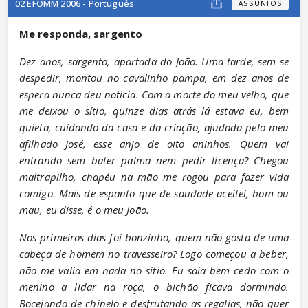
02 EFOMM 2006 - Português
ASSUNTOS
Me responda, sargento
Dez anos, sargento, apartada do João. Uma tarde, sem se 
despedir, montou no cavalinho pampa, em dez anos de 
espera nunca deu notícia. Com a morte do meu velho, que 
me deixou o sítio, quinze dias atrás lá estava eu, bem 
quieta, cuidando da casa e da criação, ajudada pelo meu 
afilhado José, esse anjo de oito aninhos. Quem vai 
entrando sem bater palma nem pedir licença? Chegou 
maltrapilho, chapéu na mão me rogou para fazer vida 
comigo. Mais de espanto que de saudade aceitei, bom ou 
mau, eu disse, é o meu João.
Nos primeiros dias foi bonzinho, quem não gosta de uma 
cabeça de homem no travesseiro? Logo começou a beber, 
não me valia em nada no sítio. Eu saía bem cedo com o 
menino a lidar na roça, o bichão ficava dormindo. 
Bocejando de chinelo e desfrutando as regalias, não quer 