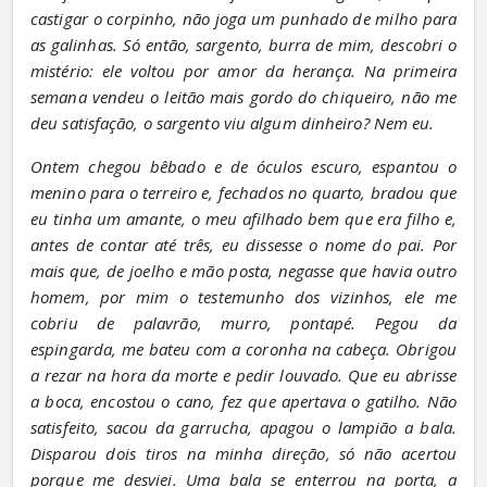
castigar o corpinho, não joga um punhado de milho para 
as galinhas. Só então, sargento, burra de mim, descobri o 
mistério: ele voltou por amor da herança. Na primeira 
semana vendeu o leitão mais gordo do chiqueiro, não me 
deu satisfação, o sargento viu algum dinheiro? Nem eu.
Ontem chegou bêbado e de óculos escuro, espantou o 
menino para o terreiro e, fechados no quarto, bradou que 
eu tinha um amante, o meu afilhado bem que era filho e, 
antes de contar até três, eu dissesse o nome do pai. Por 
mais que, de joelho e mão posta, negasse que havia outro 
homem, por mim o testemunho dos vizinhos, ele me 
cobriu de palavrão, murro, pontapé. Pegou da 
espingarda, me bateu com a coronha na cabeça. Obrigou 
a rezar na hora da morte e pedir louvado. Que eu abrisse 
a boca, encostou o cano, fez que apertava o gatilho. Não 
satisfeito, sacou da garrucha, apagou o lampião a bala. 
Disparou dois tiros na minha direção, só não acertou 
porque me desviei. Uma bala se enterrou na porta, a 