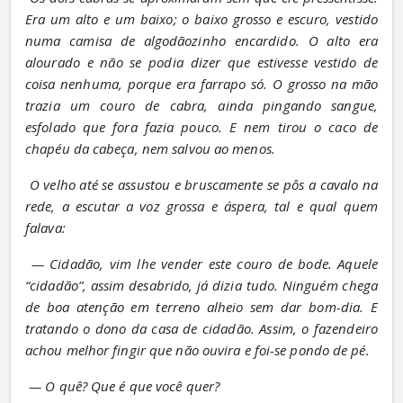
Era um alto e um baixo; o baixo grosso e escuro, vestido 
numa camisa de algodãozinho encardido. O alto era 
alourado e não se podia dizer que estivesse vestido de 
coisa nenhuma, porque era farrapo só. O grosso na mão 
trazia um couro de cabra, ainda pingando sangue, 
esfolado que fora fazia pouco. E nem tirou o caco de 
chapéu da cabeça, nem salvou ao menos.
O velho até se assustou e bruscamente se pôs a cavalo na 
rede, a escutar a voz grossa e áspera, tal e qual quem 
falava:
— Cidadão, vim lhe vender este couro de bode. Aquele 
“cidadão”, assim desabrido, já dizia tudo. Ninguém chega 
de boa atenção em terreno alheio sem dar bom-dia. E 
tratando o dono da casa de cidadão. Assim, o fazendeiro 
achou melhor fingir que não ouvira e foi-se pondo de pé.
— O quê? Que é que você quer?