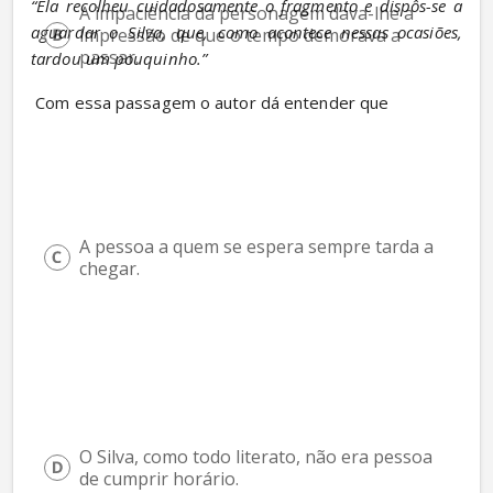
“Ela recolheu cuidadosamente o fragmento e dispôs-se a 
A impaciência da personagem dava-lhe a 
aguardar o Silva, que, como acontece nessas ocasiões, 
impressão de que o tempo demorava a 
passar.
tardou um pouquinho.”
 Com essa passagem o autor dá entender que
A pessoa a quem se espera sempre tarda a 
chegar.
O Silva, como todo literato, não era pessoa 
de cumprir horário.