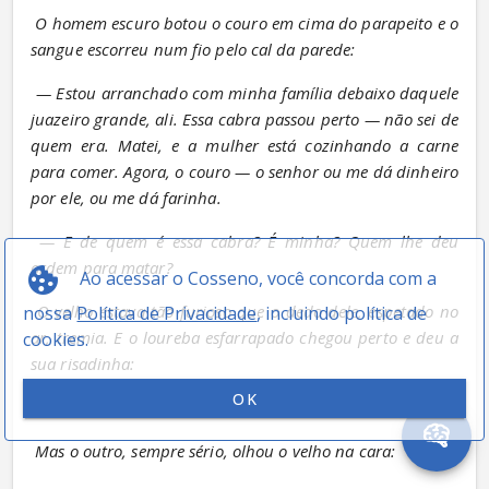
O homem escuro botou o couro em cima do parapeito e o 
sangue escorreu num fio pelo cal da parede:
— Estou arranchado com minha família debaixo daquele 
juazeiro grande, ali. Essa cabra passou perto — não sei de 
quem era. Matei, e a mulher está cozinhando a carne 
para comer. Agora, o couro — o senhor ou me dá dinheiro 
por ele, ou me dá farinha.
— E de quem é essa cabra? É minha? Quem lhe deu 
ordem para matar?
Ao acessar o Cosseno, você concorda com a
O velho estava tão furioso que o dedo dele, espetado no 
nossa
Política de Privacidade
, incluindo política de
ar, tremia. E o loureba esfarrapado chegou perto e deu a 
cookies.
sua risadinha:
OK
— Ninguém perguntou a ela o nome do dono...
Mas o outro, sempre sério, olhou o velho na cara: