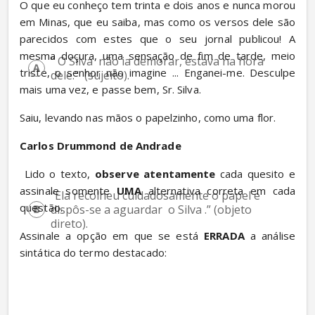
O que eu conheço tem trinta e dois anos e nunca morou 
em Minas, que eu saiba, mas como os versos dele são 
parecidos com estes que o seu jornal publicou! A 
mesma doçura, uma sensação de fim de tarde, meio 
“ O Silva  não ia demorar, estava na hora 
triste, o senhor não imagine ... Enganei-me. Desculpe 
dele.”  (sujeito).
mais uma vez, e passe bem, Sr. Silva.
Saiu, levando nas mãos o papelzinho, como uma flor.
Carlos Drummond de Andrade
 Lido o texto, 
observe atentamente
 cada quesito e 
assinale somente 
UMA
 alternativa correta em cada 
“Ela recolheu cuidadosamente o papel e 
questão.
dispôs-se a aguardar  o Silva .” (objeto 
direto).
Assinale a opção em que se está 
ERRADA
 a análise 
sintática do termo destacado: