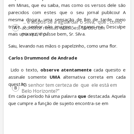
em Minas, que eu saiba, mas como os versos dele são 
parecidos com estes que o seu jornal publicou! A 
mesma doçura, uma sensação de fim de tarde, meio 
“... e dispôs-se a aguardar o Silva,  que , como 
triste, o senhor não imagine ... Enganei-me. Desculpe 
acontece nessas ocasiões, tardou um 
pouquinho.”
mais uma vez, e passe bem, Sr. Silva.
Saiu, levando nas mãos o papelzinho, como uma flor.
Carlos Drummond de Andrade
 Lido o texto, 
observe atentamente
 cada quesito e 
assinale somente 
UMA
 alternativa correta em cada 
questão.
“O senhor tem certeza de  que  ele está em 
Belo Horizonte?”
Em cada período há uma palavra 
que
 destacada. Aquela 
que cumpre a função de sujeito encontra-se em