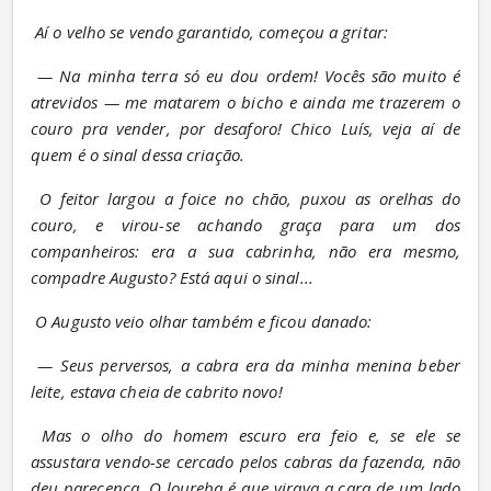
Aí o velho se vendo garantido, começou a gritar:
— Na minha terra só eu dou ordem! Vocês são muito é 
atrevidos — me matarem o bicho e ainda me trazerem o 
couro pra vender, por desaforo! Chico Luís, veja aí de 
quem é o sinal dessa criação.
O feitor largou a foice no chão, puxou as orelhas do 
couro, e virou-se achando graça para um dos 
companheiros: era a sua cabrinha, não era mesmo, 
compadre Augusto? Está aqui o sinal...
O Augusto veio olhar também e ficou danado:
— Seus perversos, a cabra era da minha menina beber 
leite, estava cheia de cabrito novo!
Mas o olho do homem escuro era feio e, se ele se 
assustara vendo-se cercado pelos cabras da fazenda, não 
deu parecença. O loureba é que virava a cara de um lado 