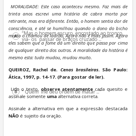
MORALIDADE: Este caso aconteceu mesmo. Faz mais de 
trinta anos escrevi uma história de cabra morta por 
retirante, mas era diferente. Então, o homem sentia dor de 
consciência, e até se humilhou quando o dono do bicho 
“Mas o homem escuro, encostado ao tronco, 
morto o chamou de ladrão. Agora não é mais assim. Agora 
via- os  passar de braços cruzado ...”
eles sabem que a fome dá um direito que passa por cima 
de qualquer direito dos outros. A moralidade da história é 
mesmo esta: tudo mudou, mudou muito.
QUEIROZ, Rachel de. 
Cenas brasileiras
. São Paulo: 
Ática, 1997, p. 14-17. (Para gostar de ler).
 Lido o texto, 
observe atentamente
 cada quesito e 
“ Quem  lhe deu ordem de matar ...”
assinale somente 
uma
 alternativa correta.
Assinale a alternativa em que a expressão destacada 
NÃO
 é sujeito da oração.