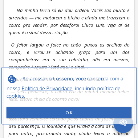
— Na minha terra só eu dou ordem! Vocês são muito é 
atrevidos — me matarem o bicho e ainda me trazerem o 
couro pra vender, por desaforo! Chico Luís, veja aí de 
quem é o sinal dessa criação.
O feitor largou a foice no chão, puxou as orelhas do 
couro, e virou-se achando graça para um dos 
companheiros: era a sua cabrinha, não era mesmo, 
compadre Augusto? Está aqui o sinal...
Ao acessar o Cosseno, você concorda com a
O Augusto veio olhar também e ficou danado:
nossa
Política de Privacidade
, incluindo política de
— Seus perversos, a cabra era da minha menina beber 
cookies.
leite, estava cheia de cabrito novo!
Mas o olho do homem escuro era feio e, se ele se 
OK
assustara vendo-se cercado pelos cabras da fazenda, não 
deu parecença. O loureba é que virava a cara de um lado 
para outro, procurando saída; ainda levou a mão ao 