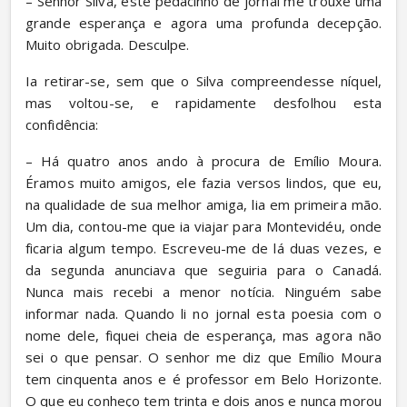
– Senhor Silva, este pedacinho de jornal me trouxe uma 
grande esperança e agora uma profunda decepção. 
Muito obrigada. Desculpe.
Ia retirar-se, sem que o Silva compreendesse níquel, 
mas voltou-se, e rapidamente desfolhou esta 
confidência:
– Há quatro anos ando à procura de Emílio Moura. 
Éramos muito amigos, ele fazia versos lindos, que eu, 
na qualidade de sua melhor amiga, lia em primeira mão. 
Um dia, contou-me que ia viajar para Montevidéu, onde 
ficaria algum tempo. Escreveu-me de lá duas vezes, e 
da segunda anunciava que seguiria para o Canadá. 
Nunca mais recebi a menor notícia. Ninguém sabe 
informar nada. Quando li no jornal esta poesia com o 
nome dele, fiquei cheia de esperança, mas agora não 
sei o que pensar. O senhor me diz que Emílio Moura 
tem cinquenta anos e é professor em Belo Horizonte. 
O que eu conheço tem trinta e dois anos e nunca morou 