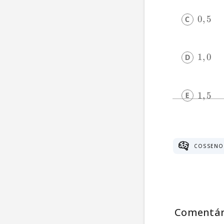
0
,
5
1
,
0
1
,
5
COSSENO
Comentár