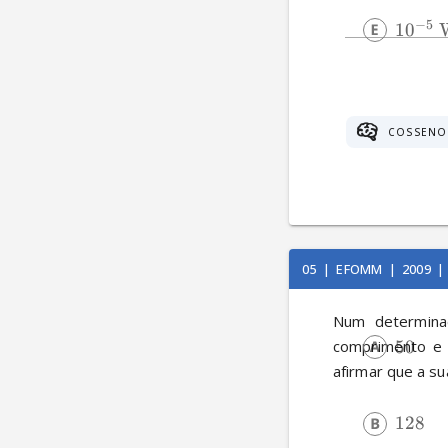
−
5
1
0
COSSENO
05
|
EFOMM
|
2009
|
Num determina
50
comprimento e 
afirmar que a su
128