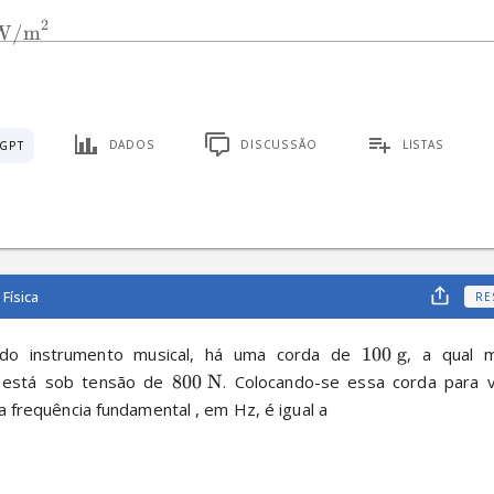
2
W/m
DADOS
DISCUSSÃO
LISTAS
GPT
Física
RE
do instrumento musical, há uma corda de 
100
g
, a qual 
está sob tensão de 
800
N
. Colocando-se essa corda para vi
a frequência fundamental , em Hz, é igual a