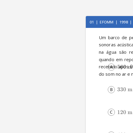
01
|
EFOMM
|
1998
|
Um barco de pe
sonoras acústic
na água são re
quando em repou
560
m
recebido após 
0
do som no ar e 
330
m
120
m