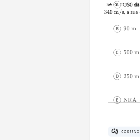
 Se o ritmo d
180
m
340
m/s
, a sua
90
m
500
m
250
m
NRA
COSSENO