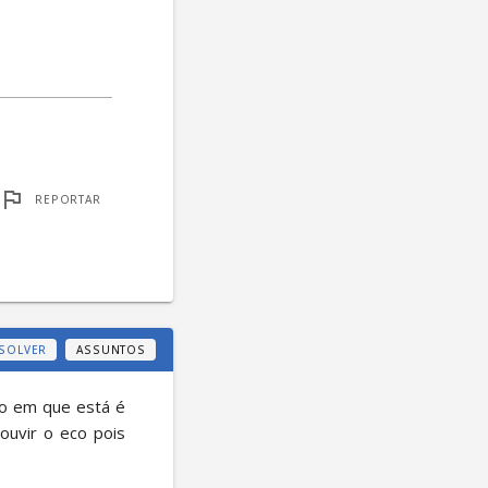
REPORTAR
SOLVER
ASSUNTOS
o em que está é 
uvir o eco pois 