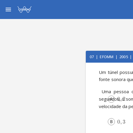
07
|
EFOMM
|
2005
|
Um túnel possui
fonte sonora qu
 Uma pessoa c
0
,
2
segundos, o som
velocidade da p
0
,
3