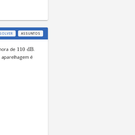
SOLVER
ASSUNTOS
nora de 
110
dB
. 
da aparelhagem é