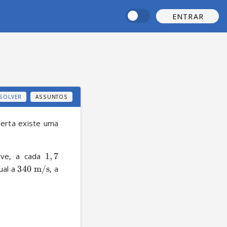
ENTRAR
SOLVER
ASSUNTOS
erta existe uma 
uve, a cada 
1
,
7
al a 
340
m/s
, a 