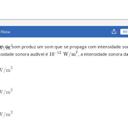
Física
RE
2
m de som produz um som que se propaga com intensidade so
W/m
2
−
12
sidade sonora audível é 
1
0
W/m
, a intensidade sonora 
2
W/m
2
W/m
2
W/m