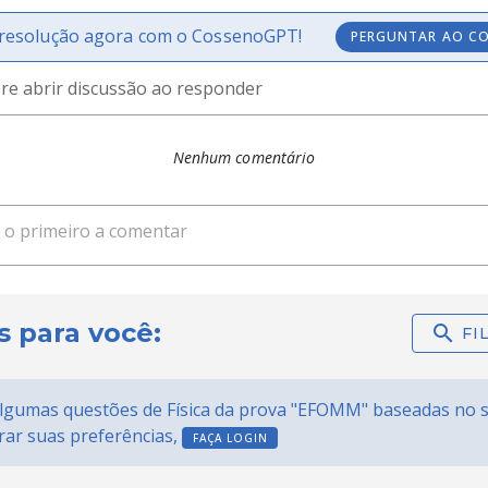
resolução agora com o CossenoGPT!
PERGUNTAR AO C
e abrir discussão ao responder
Nenhum comentário
s para você:
gumas questões de Física da prova "EFOMM" baseadas no se
erar suas preferências,
FAÇA LOGIN