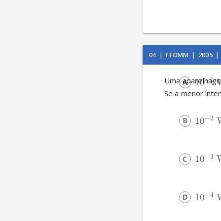
04
|
EFOMM
|
2005
|
Uma aparelhage
−
1
1
0
Se a menor inten
−
2
1
0
−
3
1
0
−
4
1
0