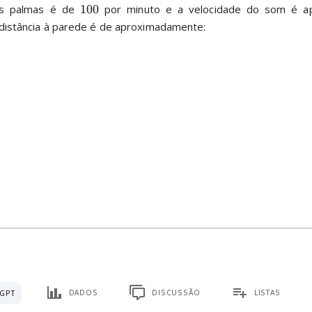
as palmas é de 
100
 por minuto e a velocidade do som é a
 distância à parede é de aproximadamente:
DADOS
DISCUSSÃO
LISTAS
GPT