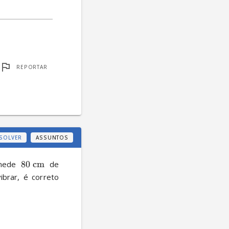
REPORTAR
SOLVER
ASSUNTOS
mede 
80
cm
 de 
brar, é correto 