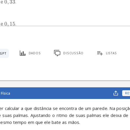
 e 
0
,
33
.
 e 
0
,
15
.
DADOS
DISCUSSÃO
LISTAS
GPT
Física
RE
er calcular a que distância se encontra de um parede. Na posiçã
e suas palmas. Ajustando o ritmo de suas palmas ele deixa de o
mesmo tempo em que ele bate as mãos.