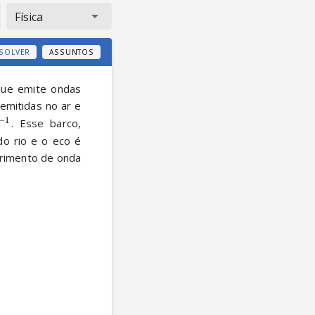
Física
SOLVER
ASSUNTOS
ue emite ondas 
emitidas no ar e 
−
1
. Esse barco, 
o rio e o eco é 
primento de onda 