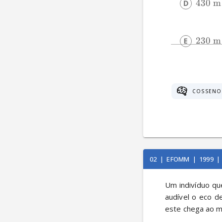
430
m
230
m
COSSENO
02
|
EFOMM
|
1999
|
Um indivíduo qu
audível o eco d
este chega ao 