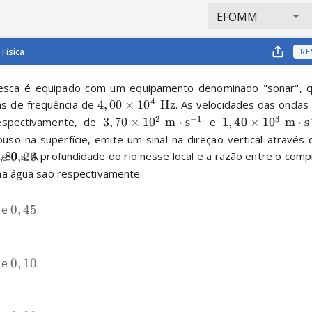
EFOMM
Física
RE
sca é equipado com um equipamento denominado "sonar", q
4
as de frequência de 
4
,
00
×
1
0
Hz
. As velocidades das ondas 
2
−
1
3
spectivamente, de 
3
,
70
×
1
0
m
⋅
s
 e 
1
,
40
×
1
0
m
⋅
s
so na superfície, emite um sinal na direção vertical através d
 e 
0
,
26
.
,
80
s
. A profundidade do rio nesse local e a razão entre o com
na água são respectivamente:
 e 
0
,
45
.
 e 
0
,
10
.