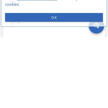
2
cookies.
OK
6
06 EFOMM 1998 - Matemática
ASSUNTOS
Sendo 
l
o
g
2
=
 e 
l
o
g
3
=
 , logo, o valor de 
p
q
3
p
log
2
+
log
4
+
log
8
+
2
 é igual a:
q
p
log
6
+
log
9