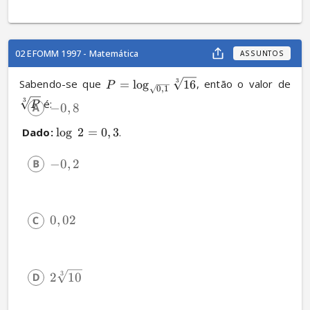
02 EFOMM 1997 - Matemática
ASSUNTOS
3
Sabendo-se que 
=
l
o
g
16
, então o valor de 
P
0
,
1
3
 é:
P
−
0
,
8
Dado:
l
o
g
2
=
0
,
3
.
−
0
,
2
0
,
02
3
2
10