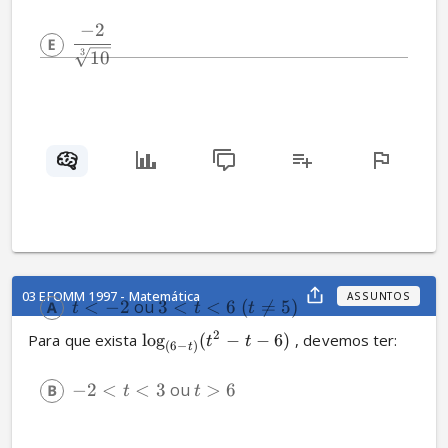
−
2
3
10
03 EFOMM 1997 - Matemática
ASSUNTOS
<
−
2
 ou 
3
<
<
6
(

=
5
)
t
t
t
2
Para que exista 
log
(
−
−
6
)
, devemos ter:
t
t
(
6
−
)
t
−
2
<
<
3
 ou 
>
6
t
t