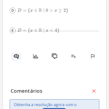
R
=
{
∈
∣
0
>
≥
2
}
D
x
x
R
=
{
∈
∣
<
4
}
D
x
x
Comentários
Obtenha a resolução agora com o