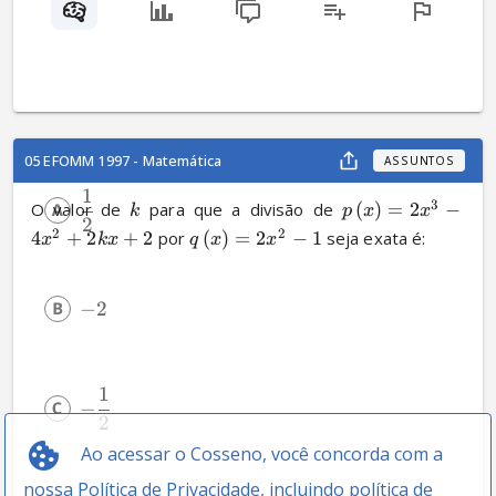
05 EFOMM 1997 - Matemática
ASSUNTOS
1
3
O valor de 
 para que a divisão de 
(
)
=
2
−
k
p
x
x
2
2
2
4
+
2
+
2
 por 
(
)
=
2
−
1
 seja exata é:
x
k
x
q
x
x
−
2
1
−
2
Ao acessar o Cosseno, você concorda com a
nossa
Política de Privacidade
, incluindo política de