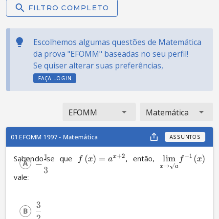
FILTRO COMPLETO
Escolhemos algumas questões de Matemática
da prova "EFOMM" baseadas no seu perfil!
Se quiser alterar suas preferências,
FAÇA LOGIN
EFOMM
Matemática
01 EFOMM 1997 - Matemática
ASSUNTOS
1
+
2
−
1
Sabendo-se que 
(
)
=
, então, 
lim
(
)
x
f
x
a
f
x
−
→
x
a
3
vale:
3
2