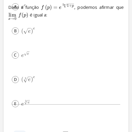
2
e
p
1
+
Dada a função 
(
)
=
, podemos afirmar que 
p
e
f
p
e
lim
(
)
 é igual a:
f
p
→
0
x
e
(
)
e
e
e
e
(
)
3
e
3
e
e