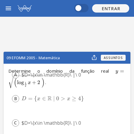
ENTRAR
09 EFOMM 2005 - Matemática
ASSUNTOS
Determine o domínio da função real 
=
y
$D=\{x\in \mathbb{R}\ |\ 0
(
)
log
+
2
.
x
1
2
R
=
{
∈
∣
0
>
≥
4
}
D
x
x
$D=\{x\in \mathbb{R}\ |\ 0